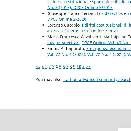
sistema costituzionale spagnolo e il “dial
No. 3 (2016): DPCE Online 3/2016
Giuseppe Franco Ferrari,
Los derechos en 
DPCE Online 3-2020
Lorenzo Cuocolo,
I diritti costituzionali d
43 No. 2 (2020): DPCE Online 2-2020
Maria Francesca Cavalcanti, Matthijs Jan 
law perspective
,
DPCE Online: Vol. 43 No.
Emma A. Imparato,
Emergenza economica e
Vol. 72 No. 4 (2025): Vol. 72 No. 4 (2025): 
<<
<
1
2
3
4
5
6
7
8
9
10
>
>>
You may also
start an advanced similarity searc