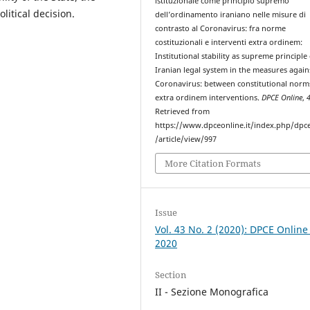
istituzionale come principio supremo
olitical decision.
dell’ordinamento iraniano nelle misure di
contrasto al Coronavirus: fra norme
costituzionali e interventi extra ordinem:
Institutional stability as supreme principle
Iranian legal system in the measures again
Coronavirus: between constitutional norm
extra ordinem interventions.
DPCE Online
,
Retrieved from
https://www.dpceonline.it/index.php/dpc
/article/view/997
More Citation Formats
Issue
Vol. 43 No. 2 (2020): DPCE Online
2020
Section
II - Sezione Monografica