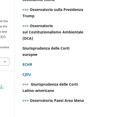
>>>
Osservatorio sulla Presidenza
Trump
 of the
>>>
Osservatorio
st the
sul Costituzionalismo Ambientale
s and
43
(2).
(OCA)
eonline
Giurisprudenza delle Corti
europee
ECHR
CJEU
>>>
Giurisprudenza delle Corti
 2-
Latino-americane
>>>
Osservatorio Paesi Area Mena