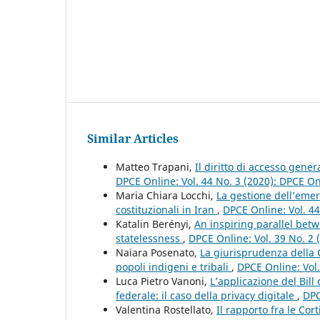
Similar Articles
Matteo Trapani,
Il diritto di accesso gene
DPCE Online: Vol. 44 No. 3 (2020): DPCE O
Maria Chiara Locchi,
La gestione dell’emer
costituzionali in Iran
,
DPCE Online: Vol. 4
Katalin Berényi,
An inspiring parallel bet
statelessness
,
DPCE Online: Vol. 39 No. 2
Naiara Posenato,
La giurisprudenza della Co
popoli indigeni e tribali
,
DPCE Online: Vol
Luca Pietro Vanoni,
L’applicazione del Bil
federale: il caso della privacy digitale
,
DPC
Valentina Rostellato,
Il rapporto fra le Cort