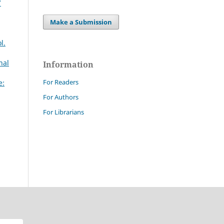
7
Make a Submission
l.
nal
Information
For Readers
e:
For Authors
For Librarians