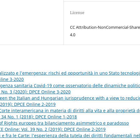
License
CC Attribution-NonCommercial-Share
4.0
ralizzato e l’emergenza: rischi ed opportunità in uno Stato tecnolog
nline 3-2020
genza sanitaria Covid-19 come osservatorio delle dinamiche politi
4 No. 3 (2020): DPCE Online 3-2020
ween the Italian and Hungarian jurisprudence with a view to reduc
 (2019): DPCE Online 2-2019
rte interamericana in materia di diritti alla vita e alla proprietà d
. 34 No. 1 (2018): DPCE Online 1-2018
l of Rights europeo tra bilanciamento asimmetrico e paradosso
E Online: Vol. 39 No. 2 (2019): DPCE Online 2-2019
i e fra le Carte: l’esperienza della tutela dei diritti fondamentali nel