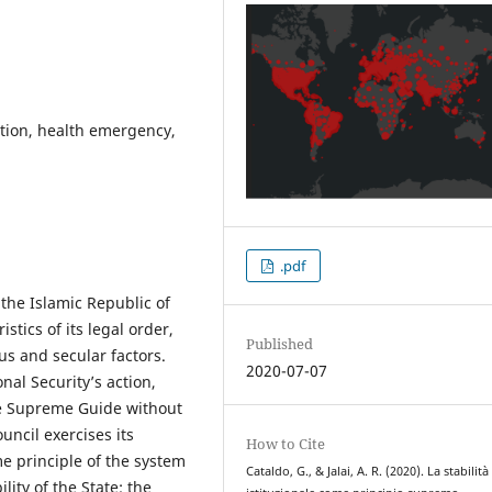
ption, health emergency,
.pdf
he Islamic Republic of
stics of its legal order,
Published
s and secular factors.
2020-07-07
al Security’s action,
he Supreme Guide without
uncil exercises its
How to Cite
e principle of the system
Cataldo, G., & Jalai, A. R. (2020). La stabilità
ility of the State; the