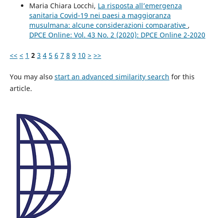
Maria Chiara Locchi,
La risposta all’emergenza
sanitaria Covid-19 nei paesi a maggioranza
musulmana: alcune considerazioni comparative
,
DPCE Online: Vol. 43 No. 2 (2020): DPCE Online 2-2020
<<
<
1
2
3
4
5
6
7
8
9
10
>
>>
You may also
start an advanced similarity search
for this
article.