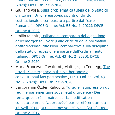
(2020): DPCE Online 2-2020
Giuliano Vosa,
Sulla problematica tutela dello Stato di
diritto nell’Unione europea: spunti di diritto
costituzionale e comparato a partire dal “caso
Romania”
,
DPCE Online: Vol. 55 No. 4 (2022): DPCE
Online 4-2022
Emilio Minniti,
Dall’analisi comparata della gestione
dell’emergenza Covid19 alle criticità della normativa
antiterrorismo: riflessioni comparative sulla disciplina
dello stato di eccezione a partire dall’ordinamento
italiano
,
DPCE Online: Vol. 43 No. 2 (2020): DPCE
Online 2-2020
Maria Francesca Cavalcanti, Matthijs Jan Terstegg,
The
Covid-19 emergency in the Netherlands: a
constitutional law perspective
,
DPCE Online: Vol. 43
No. 2 (2020): DPCE Online 2-2020
par İbrahim Özden Kaboğlu,
Turquie : suppression du
régime parlementaire sous l’état d’urgence - Des
remarques préliminaires sur la modification
constitutionnelle “approuvée” par le référendum du
16 Avril 2017
,
DPCE Online: Vol. 30 No. 2 (2017): DPCE
Online 2-2017