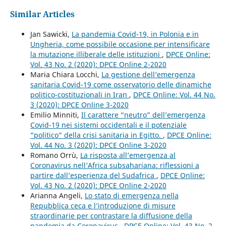
Similar Articles
Jan Sawicki,
La pandemia Covid-19, in Polonia e in
Ungheria, come possibile occasione per intensificare
la mutazione illiberale delle istituzioni
,
DPCE Online:
Vol. 43 No. 2 (2020): DPCE Online 2-2020
Maria Chiara Locchi,
La gestione dell’emergenza
sanitaria Covid-19 come osservatorio delle dinamiche
politico-costituzionali in Iran
,
DPCE Online: Vol. 44 No.
3 (2020): DPCE Online 3-2020
Emilio Minniti,
Il carattere “neutro” dell’emergenza
Covid-19 nei sistemi occidentali e il potenziale
“politico” della crisi sanitaria in Egitto.
,
DPCE Online:
Vol. 44 No. 3 (2020): DPCE Online 3-2020
Romano Orrù,
La risposta all’emergenza al
Coronavirus nell’Africa subsahariana: riflessioni a
partire dall’esperienza del Sudafrica
,
DPCE Online:
Vol. 43 No. 2 (2020): DPCE Online 2-2020
Arianna Angeli,
Lo stato di emergenza nella
Repubblica ceca e l’introduzione di misure
straordinarie per contrastare la diffusione della
pandemia da Coronavirus
,
DPCE Online: Vol. 43 No. 2