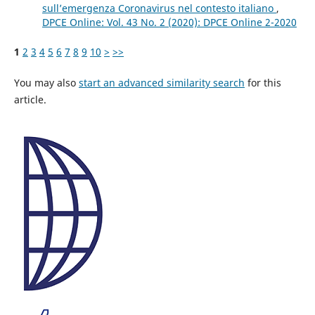
sull’emergenza Coronavirus nel contesto italiano
,
DPCE Online: Vol. 43 No. 2 (2020): DPCE Online 2-2020
1
2
3
4
5
6
7
8
9
10
>
>>
You may also
start an advanced similarity search
for this
article.