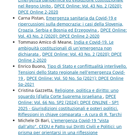
nel Regno Unito
,
DPCE Online: Vol. 43 No. 2 (2020):
DPCE Online 2-2020
Carna Pistan,
Emergenza sanitaria da Covid-19 e
ripercussioni sulla democrazia: i casi della Slovenia,
Croazia, Serbia e Bosnia ed Erzegovina
,
DPCE Online:
Vol. 43 No. 2 (2020): DPCE Online 2-2020
Tommaso Amico di Meane,
India e Covid-19. Le
ambiguità costituzionali di un’emergenza non
dichiarata
,
DPCE Online: Vol. 43 No. 2 (2020): DPCE
Online 2-2020
Enrico Buono,
Tipo di Stato e conflittualità interlivello.
Tensioni dello Stato regionale nell’emergenza Covid-
19
,
DPCE Online: Vol. 50 No. Sp (2021): DPCE Online
Sp-2021
Cristina Gazzetta,
Religione, politica e diritto: uno
sguardo (d)alla Corte Suprema israeliana
,
DPCE
Online: Vol. 66 No. SP2 (2024): DPCE ONLINE - SP1
2025 - Giurisdizioni costituzionali e poteri politici.
Riflessioni in chiave comparata - A cura di R. Tarchi
Michele Di Bari,
L’emergenza Covid-19 “vista
dall’alto”. CEDU e Patto sui Diritti Civili e Politici: un
prisma per orientarsi in una riflessione