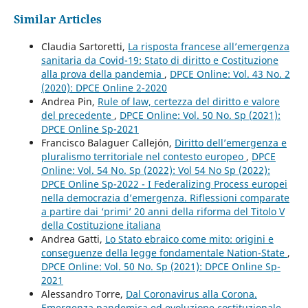
Similar Articles
Claudia Sartoretti,
La risposta francese all’emergenza
sanitaria da Covid-19: Stato di diritto e Costituzione
alla prova della pandemia
,
DPCE Online: Vol. 43 No. 2
(2020): DPCE Online 2-2020
Andrea Pin,
Rule of law, certezza del diritto e valore
del precedente
,
DPCE Online: Vol. 50 No. Sp (2021):
DPCE Online Sp-2021
Francisco Balaguer Callejón,
Diritto dell’emergenza e
pluralismo territoriale nel contesto europeo
,
DPCE
Online: Vol. 54 No. Sp (2022): Vol 54 No Sp (2022):
DPCE Online Sp-2022 - I Federalizing Process europei
nella democrazia d’emergenza. Riflessioni comparate
a partire dai ‘primi’ 20 anni della riforma del Titolo V
della Costituzione italiana
Andrea Gatti,
Lo Stato ebraico come mito: origini e
conseguenze della legge fondamentale Nation-State
,
DPCE Online: Vol. 50 No. Sp (2021): DPCE Online Sp-
2021
Alessandro Torre,
Dal Coronavirus alla Corona.
Emergenza pandemica ed evoluzione costituzionale