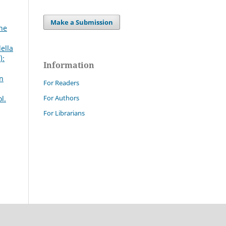
Make a Submission
ine
della
):
Information
un
For Readers
For Authors
l.
For Librarians