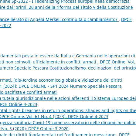
nline Sp-2022 - I Federalizing Process europei nella democrazia
e dai ‘primi’ 20 anni della riforma del Titolo V della Costituzione
ancellierato di Angela Merkel: continuità o cambiamento?
,
DPCE
1-2022
ondamentali posta in essere da Italia e Germania nelle operazioni di
ti non coinvolti ufficialmente in conflitti armati
,
DPCE Online: Vol.
mero Speciale Pescara Costituzionalismo, declinazioni del princip
 armati, (dis-)ordine economico globale e violazione dei diritti
P1 (2024): DPCE ONLINE - SP1 2024 Numero Speciale Pescara
o pacifista e conflitti armati
a tutela giurisdizionale nelle azioni afferenti il Sistema Europeo dei
 DPCE Online 4-2023
tal rights breaches in return operations: shades and lights on th
DPCE Online: Vol. 61 No. 4 (2023): DPCE Online 4-2023
genza sanitaria Covid-19 come osservatorio delle dinamiche politi
4 No. 3 (2020): DPCE Online 3-2020
ale dei diritti fondamentali nell'ordinamento messicano
,
DPCE