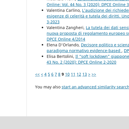
Online: Vol. 44 No. 3 (2020): DPCE Online 
Valentina Carlino,
L’audizione dei richieden
esigenze di celerità e tutela dei diritti.
3-2023
Valentina Zangheri,
La tutela dei dati sens
nuova proposta di regolamento europeo su
DPCE Online 4/2014
Elena D'Orlando,
Decisore politico e scie
paradigma normativo evidence-based
,
DP
Elisa Bertolini,
Il “soft lockdown” giappone
43 No. 2 (2020): DPCE Online 2-2020
<<
<
4
5
6
7
8
9
10
11
12
13
>
>>
You may also
start an advanced similarity searc