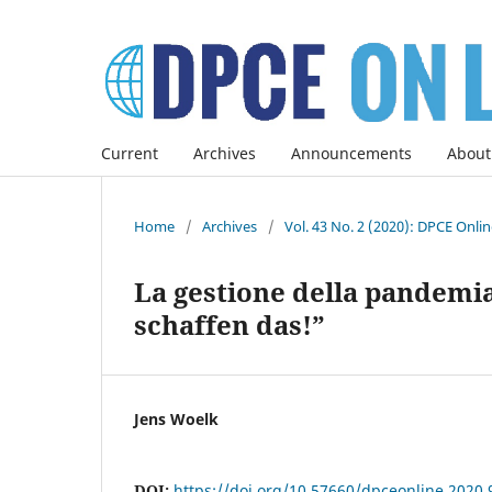
Current
Archives
Announcements
About
Home
/
Archives
/
Vol. 43 No. 2 (2020): DPCE Onli
La gestione della pandemi
schaffen das!”
Jens Woelk
DOI:
https://doi.org/10.57660/dpceonline.2020.