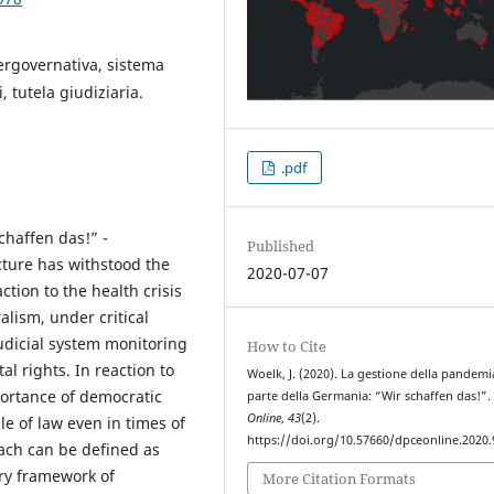
ergovernativa, sistema
, tutela giudiziaria.
.pdf
haffen das!” -
Published
cture has withstood the
2020-07-07
tion to the health crisis
alism, under critical
udicial system monitoring
How to Cite
l rights. In reaction to
Woelk, J. (2020). La gestione della pandemi
portance of democratic
parte della Germania: “Wir schaffen das!”
Online
,
43
(2).
e of law even in times of
https://doi.org/10.57660/dpceonline.2020.
ch can be defined as
ary framework of
More Citation Formats