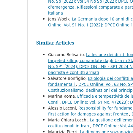
No. Sp (2022): Vol 54 No Sp (2022): DPCE O
d’emergenza. Riflessioni comparate a partir
italiana
Jens Woelk,
La Germania dopo 16 anni di c
Online: Vol. 51 No. 1 (2022): DPCE Online 
Similar Articles
Giacomo Belisario,
La lesione dei diritti f
targeted killing comandate dagli Usa in Sta
No. SP1 (2024): DPCE ONLINE - SP1 2024 Nu
pacifista e conflitti armati
Salvatore Bonfiglio,
Eziologia dei conflitti
fondamentali
,
DPCE Online: Vol. 63 No. S
Costituzionalismo, declinazioni del principi
Marina Roma,
Efficacia e tempestività dell
Conti
,
DPCE Online: Vol. 61 No. 4 (2023):
Alessio Laconi,
Responsibility for fundamen
first action for damages against Frontex
,
Maria Chiara Locchi,
La gestione dell’emer
costituzionali in Iran
,
DPCE Online: Vol. 4
Maurizia Pierri,
La dimensione sovranazion