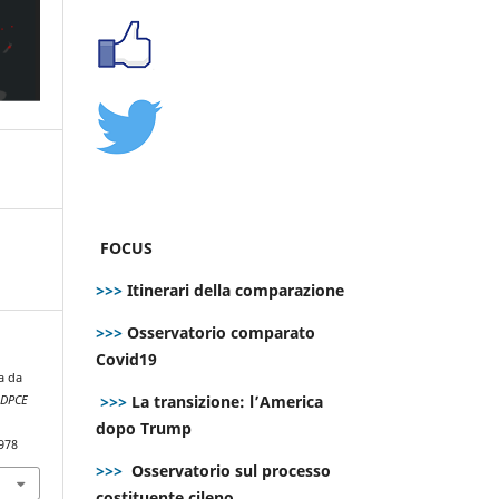
FOCUS
>>>
Itinerari della comparazione
>>>
Osservatorio comparato
Covid19
a da
>>>
La transizione: l’America
.
DPCE
dopo Trump
978
>>>
Osservatorio sul processo
costituente cileno