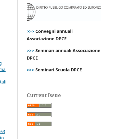
>>>
Convegni annuali
Associazione DPCE
>>>
Seminari annuali Associazione
DPCE
g
rma
>>>
Seminari Scuola DPCE
tali
Current Issue
 63
io