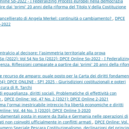
nline Sp-2022 - I Federalizing Process europei nella democrazia
e dai ‘primi’ 20 anni della riforma del Titolo V della Costituzione
ancellierato di Angela Merkel: continuità o cambiamento?
,
DPCE
1-2022
ntralcio al decisore: l’asimmetria territoriale alla prova
Sp (2022): Vol 54 No Sp (2022): DPCE Online Sp-2022 - I Federalizin
za. Riflessioni comparate a partire dai ‘primi’ 20 anni della rifo
recurso de amparo: quale posto per la Carta dei diritti fondamen
4): DPCE ONLINE - SP1 2025 - Giurisdizioni costituzionali e poteri
 cura di R. Tarchi
i eguaglianza, diritti sociali. Problematiche di effettività con
te
,
DPCE Online: Vol. 47 No. 2 (2021): DPCE Online 2-2021
ma l’ormai inestricabile intreccio fra libertà economiche e diritti
nline: Vol. 44 No. 3 (2020): DPCE Online 3-2020
ondamentali posta in essere da Italia e Germania nelle operazioni di
ti non coinvolti ufficialmente in conflitti armati
,
DPCE Online: Vol.
mero Speciale Pescara Costituzionalismo, declinazioni del princip