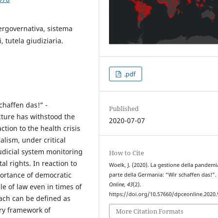
ergovernativa, sistema
, tutela giudiziaria.
.pdf
haffen das!” -
Published
cture has withstood the
2020-07-07
tion to the health crisis
alism, under critical
udicial system monitoring
How to Cite
l rights. In reaction to
Woelk, J. (2020). La gestione della pandemi
portance of democratic
parte della Germania: “Wir schaffen das!”
Online
,
43
(2).
e of law even in times of
https://doi.org/10.57660/dpceonline.2020.
ch can be defined as
ary framework of
More Citation Formats