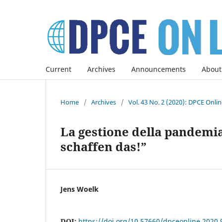
Current
Archives
Announcements
About
Home
/
Archives
/
Vol. 43 No. 2 (2020): DPCE Onli
La gestione della pandemi
schaffen das!”
Jens Woelk
DOI:
https://doi.org/10.57660/dpceonline.2020.