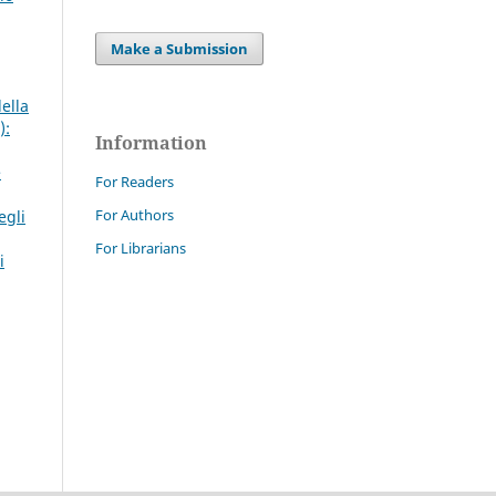
Make a Submission
della
):
Information
e
For Readers
For Authors
egli
For Librarians
i