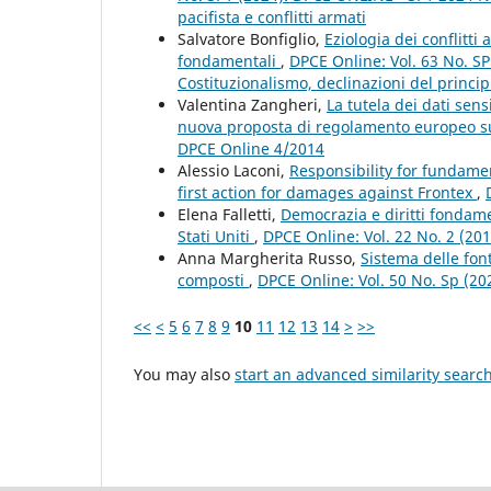
pacifista e conflitti armati
Salvatore Bonfiglio,
Eziologia dei conflitti
fondamentali
,
DPCE Online: Vol. 63 No. S
Costituzionalismo, declinazioni del principi
Valentina Zangheri,
La tutela dei dati sens
nuova proposta di regolamento europeo su
DPCE Online 4/2014
Alessio Laconi,
Responsibility for fundamen
first action for damages against Frontex
,
Elena Falletti,
Democrazia e diritti fondame
Stati Uniti
,
DPCE Online: Vol. 22 No. 2 (20
Anna Margherita Russo,
Sistema delle font
composti
,
DPCE Online: Vol. 50 No. Sp (2
<<
<
5
6
7
8
9
10
11
12
13
14
>
>>
You may also
start an advanced similarity searc