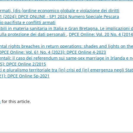
 armati, (dis-)ordine economico globale e violazione dei diritti
P1 (2024): DPCE ONLINE - SP1 2024 Numero Speciale Pescara
o pacifista e conflitti armati
ibili in materia sanitaria in Italia e Gran Bretagna. Le implicazioni 
lla protezione dei dati personali
,
DPCE Online: Vol. 20 No. 4 (2014
tal rights breaches in return operations: shades and lights on th
DPCE Online: Vol. 61 No. 4 (2023): DPCE Online 4-2023
ntali: il caso dei referendum sui same-sex marriage in Irlanda e n
15): DPCE Online 2/2015
i e pluralismo territoriale tra (in) crisi ed (in) emergenza negli Stat
021): DPCE Online Sp-2021
h
for this article.