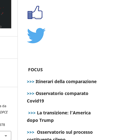
FOCUS
>>>
Itinerari della comparazione
>>>
Osservatorio comparato
Covid19
a da
>>>
La transizione: l’America
.
DPCE
dopo Trump
978
>>>
Osservatorio sul processo
costituente cileno