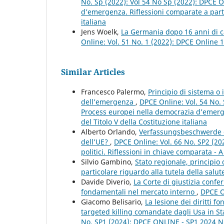
No. Sp (2022): Vol 54 No Sp (2022): DPCE O
d’emergenza. Riflessioni comparate a partir
italiana
Jens Woelk,
La Germania dopo 16 anni di c
Online: Vol. 51 No. 1 (2022): DPCE Online 
Similar Articles
Francesco Palermo,
Principio di sistema o i
dell’emergenza
,
DPCE Online: Vol. 54 No. 
Process europei nella democrazia d’emergen
del Titolo V della Costituzione italiana
Alberto Orlando,
Verfassungsbeschwerde e 
dell’UE?
,
DPCE Online: Vol. 66 No. SP2 (202
politici. Riflessioni in chiave comparata - A
Silvio Gambino,
Stato regionale, principio d
particolare riguardo alla tutela della salu
Davide Diverio,
La Corte di giustizia confer
fondamentali nel mercato interno
,
DPCE O
Giacomo Belisario,
La lesione dei diritti f
targeted killing comandate dagli Usa in Sta
No. SP1 (2024): DPCE ONLINE - SP1 2024 Nu