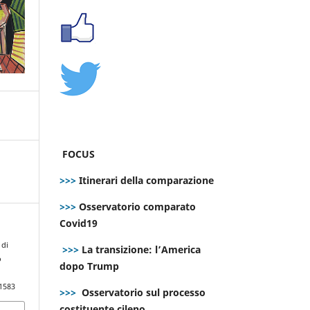
FOCUS
>>>
Itinerari della comparazione
>>>
Osservatorio comparato
Covid19
 di
>>>
La transizione: l’America
o
dopo Trump
.1583
>>>
Osservatorio sul processo
costituente cileno