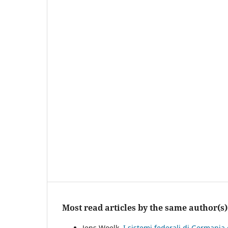
Most read articles by the same author(s)
Jens Woelk,
I sistemi federali di Germani