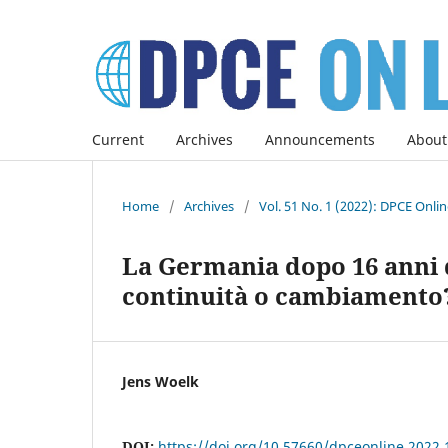
Current
Archives
Announcements
About
Home
/
Archives
/
Vol. 51 No. 1 (2022): DPCE Onli
La Germania dopo 16 anni d
continuità o cambiamento
Jens Woelk
DOI:
https://doi.org/10.57660/dpceonline.2022.