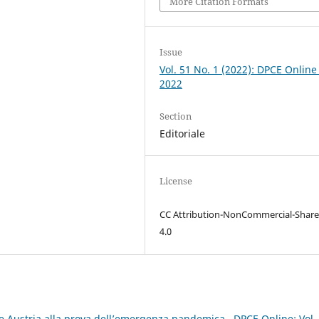
More Citation Formats
Issue
Vol. 51 No. 1 (2022): DPCE Online
2022
Section
Editoriale
License
CC Attribution-NonCommercial-Share
4.0
a e Austria alla prova dell’emergenza pandemica
,
DPCE Online: Vol.