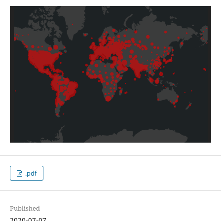
.pdf
Published
2020-07-07