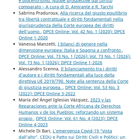
e biocentrismo. Nuove prospettive dal Diritto
comparato – A cura di D. Amirante e R. Tarchi
Sabrina Praduroux,
Alla ricerca del giusto equilibrio
tra libertà contrattuale e diritti fondamentali nella
giurisprudenza della Corte europea dei diritti
dell’uomo
,
DPCE Online: Vol. 42 No. 1 (2020): DPCE
Online 1-2020
Vanessa Manzetti,
I bilanci di genere nella
dimensione europea: Italia e Spagna a confronto
,
DPCE Online: Vol. 73 No. 1 (2026): Vol. 73 No. 1 (2026):
Vol. 73 No. 1 (2026): DPCE Online 1-2026
Alessandro Scenna,
Il bilanciamento tra i diritti
d’autore e i diritti fondamentali alla luce della
direttiva UE 2019/790. Note alla sentenza della Corte
di giustizia europea.
,
DPCE Online: Vol. 53 No. 3
(2022): DPCE Online 3-2022
María del Ángel Iglesias Vázquez,
2023 y las
Reparaciones ante la Corte Africana de Derechos
Humanos y de los Pueblos: reforzando un sistema
propio
,
DPCE Online: Vol. 61 No. 4 (2023): DPCE
Online 4-2023
Michele Di Bari,
L’emergenza Covid-19 “vista
dall’alto”. CEDU e Patto sui Diritti Civili e Politici: un