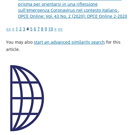
prisma per orientarsi in una riflessione
sull’emergenza Coronavirus nel contesto italiano
,
DPCE Online: Vol. 43 No. 2 (2020): DPCE Online 2-2020
<<
<
1
2
3
4
5
6
7
8
9
10
>
>>
You may also
start an advanced similarity search
for this
article.