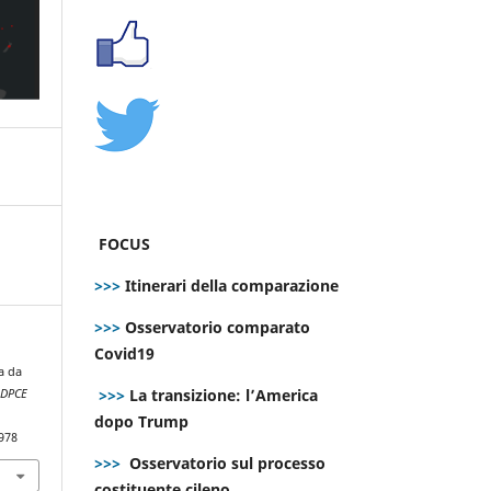
FOCUS
>>>
Itinerari della comparazione
>>>
Osservatorio comparato
Covid19
a da
>>>
La transizione: l’America
.
DPCE
dopo Trump
978
>>>
Osservatorio sul processo
costituente cileno