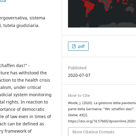
ergovernativa, sistema
, tutela giudiziaria.
.pdf
haffen das!” -
Published
cture has withstood the
2020-07-07
tion to the health crisis
alism, under critical
udicial system monitoring
How to Cite
l rights. In reaction to
Woelk, J. (2020). La gestione della pandemi
portance of democratic
parte della Germania: “Wir schaffen das!”
Online
,
43
(2).
e of law even in times of
https://doi.org/10.57660/dpceonline.2020.
ch can be defined as
ary framework of
More Citation Formats