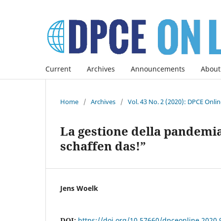
Current
Archives
Announcements
About
Home
/
Archives
/
Vol. 43 No. 2 (2020): DPCE Onli
La gestione della pandemi
schaffen das!”
Jens Woelk
DOI:
https://doi.org/10.57660/dpceonline.2020.