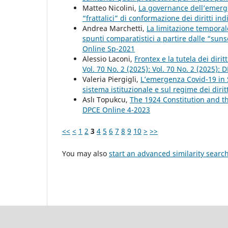
Matteo Nicolini,
La governance dell’emerge
“frattalici” di conformazione dei diritti ind
Andrea Marchetti,
La limitazione temporale
spunti comparatistici a partire dalle “sun
Online Sp-2021
Alessio Laconi,
Frontex e la tutela dei diri
Vol. 70 No. 2 (2025): Vol. 70 No. 2 (2025):
Valeria Piergigli,
L’emergenza Covid-19 in S
sistema istituzionale e sul regime dei dirit
Aslı Topukcu,
The 1924 Constitution and t
DPCE Online 4-2023
<<
<
1
2
3
4
5
6
7
8
9
10
>
>>
You may also
start an advanced similarity searc