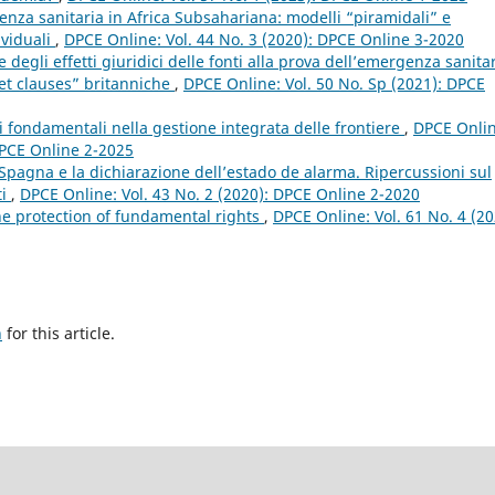
nza sanitaria in Africa Subsahariana: modelli “piramidali” e
ividuali
,
DPCE Online: Vol. 44 No. 3 (2020): DPCE Online 3-2020
 degli effetti giuridici delle fonti alla prova dell’emergenza sanitar
set clauses” britanniche
,
DPCE Online: Vol. 50 No. Sp (2021): DPCE
tti fondamentali nella gestione integrata delle frontiere
,
DPCE Onlin
 DPCE Online 2-2025
pagna e la dichiarazione dell’estado de alarma. Ripercussioni sul
ti
,
DPCE Online: Vol. 43 No. 2 (2020): DPCE Online 2-2020
he protection of fundamental rights
,
DPCE Online: Vol. 61 No. 4 (20
h
for this article.