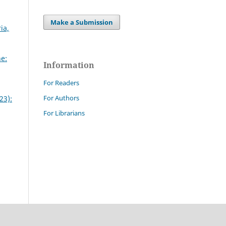
Make a Submission
ia,
e:
Information
For Readers
For Authors
23):
For Librarians