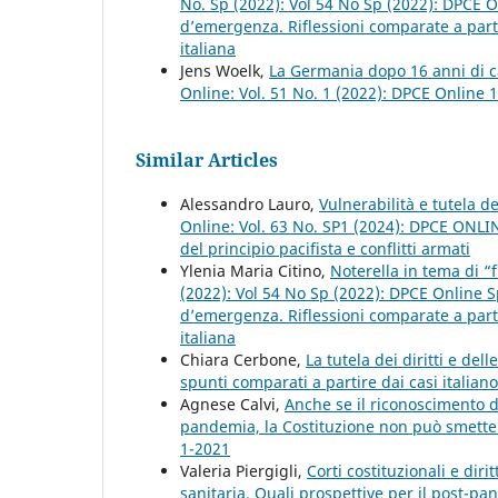
No. Sp (2022): Vol 54 No Sp (2022): DPCE O
d’emergenza. Riflessioni comparate a partir
italiana
Jens Woelk,
La Germania dopo 16 anni di c
Online: Vol. 51 No. 1 (2022): DPCE Online 
Similar Articles
Alessandro Lauro,
Vulnerabilità e tutela d
Online: Vol. 63 No. SP1 (2024): DPCE ONLI
del principio pacifista e conflitti armati
Ylenia Maria Citino,
Noterella in tema di 
(2022): Vol 54 No Sp (2022): DPCE Online S
d’emergenza. Riflessioni comparate a partir
italiana
Chiara Cerbone,
La tutela dei diritti e de
spunti comparati a partire dai casi italia
Agnese Calvi,
Anche se il riconoscimento d
pandemia, la Costituzione non può smette
1-2021
Valeria Piergigli,
Corti costituzionali e dir
sanitaria. Quali prospettive per il post-p