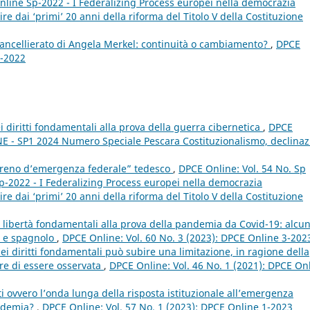
nline Sp-2022 - I Federalizing Process europei nella democrazia
e dai ‘primi’ 20 anni della riforma del Titolo V della Costituzione
ancellierato di Angela Merkel: continuità o cambiamento?
,
DPCE
1-2022
ei diritti fondamentali alla prova della guerra cibernetica
,
DPCE
NE - SP1 2024 Numero Speciale Pescara Costituzionalismo, declinaz
“freno d’emergenza federale” tedesco
,
DPCE Online: Vol. 54 No. Sp
p-2022 - I Federalizing Process europei nella democrazia
e dai ‘primi’ 20 anni della riforma del Titolo V della Costituzione
lle libertà fondamentali alla prova della pandemia da Covid-19: alcun
no e spagnolo
,
DPCE Online: Vol. 60 No. 3 (2023): DPCE Online 3-202
ei diritti fondamentali può subire una limitazione, in ragione della
re di essere osservata
,
DPCE Online: Vol. 46 No. 1 (2021): DPCE On
itti ovvero l’onda lunga della risposta istituzionale all’emergenza
andemia?
,
DPCE Online: Vol. 57 No. 1 (2023): DPCE Online 1-2023