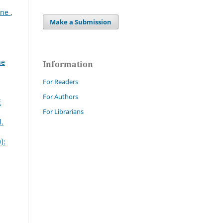
ione
,
Make a Submission
ne
Information
For Readers
For Authors
E
For Librarians
l.
):