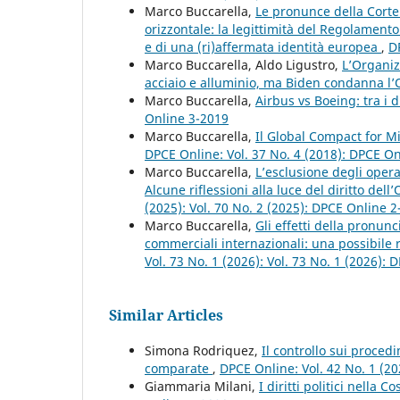
Marco Buccarella,
Le pronunce della Corte
orizzontale: la legittimità del Regolamen
e di una (ri)affermata identità europea
,
D
Marco Buccarella, Aldo Ligustro,
L’Organi
acciaio e alluminio, ma Biden condanna 
Marco Buccarella,
Airbus vs Boeing: tra i d
Online 3-2019
Marco Buccarella,
Il Global Compact for Mi
DPCE Online: Vol. 37 No. 4 (2018): DPCE O
Marco Buccarella,
L’esclusione degli oper
Alcune riflessioni alla luce del diritto d
(2025): Vol. 70 No. 2 (2025): DPCE Online 
Marco Buccarella,
Gli effetti della pronun
commerciali internazionali: una possibile 
Vol. 73 No. 1 (2026): Vol. 73 No. 1 (2026):
Similar Articles
Simona Rodriquez,
Il controllo sui proced
comparate
,
DPCE Online: Vol. 42 No. 1 (2
Giammaria Milani,
I diritti politici nella