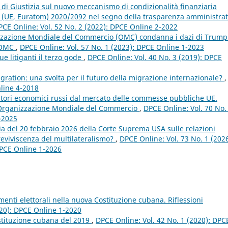
 di Giustizia sul nuovo meccanismo di condizionalità finanziaria
to (UE, Euratom) 2020/2092 nel segno della trasparenza amministrat
PCE Online: Vol. 52 No. 2 (2022): DPCE Online 2-2022
zzazione Mondiale del Commercio (OMC) condanna i dazi di Trump
l’OMC
,
DPCE Online: Vol. 57 No. 1 (2023): DPCE Online 1-2023
ue litiganti il terzo gode
,
DPCE Online: Vol. 40 No. 3 (2019): DPCE
gration: una svolta per il futuro della migrazione internazionale?
,
nline 4-2018
atori economici russi dal mercato delle commesse pubbliche UE.
ell’Organizzazione Mondiale del Commercio
,
DPCE Online: Vol. 70 No.
2-2025
cia del 20 febbraio 2026 della Corte Suprema USA sulle relazioni
reviviscenza del multilateralismo?
,
DPCE Online: Vol. 73 No. 1 (2026
 DPCE Online 1-2026
imenti elettorali nella nuova Costituzione cubana. Riflessioni
020): DPCE Online 1-2020
 Costituzione cubana del 2019
,
DPCE Online: Vol. 42 No. 1 (2020): DPC