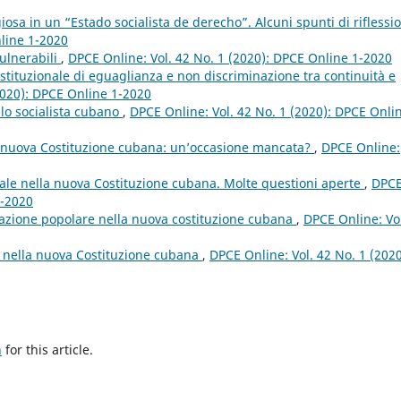
giosa in un “Estado socialista de derecho”. Alcuni spunti di rifless
nline 1-2020
vulnerabili
,
DPCE Online: Vol. 42 No. 1 (2020): DPCE Online 1-2020
ostituzionale di eguaglianza e non discriminazione tra continuità e
2020): DPCE Online 1-2020
ello socialista cubano
,
DPCE Online: Vol. 42 No. 1 (2020): DPCE Onli
la nuova Costituzione cubana: un’occasione mancata?
,
DPCE Online:
iale nella nuova Costituzione cubana. Molte questioni aperte
,
DPC
1-2020
ipazione popolare nella nuova costituzione cubana
,
DPCE Online: Vo
a nella nuova Costituzione cubana
,
DPCE Online: Vol. 42 No. 1 (2020
h
for this article.