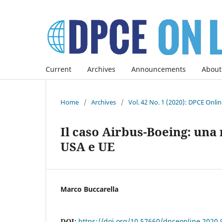
Current
Archives
Announcements
About
Home
/
Archives
/
Vol. 42 No. 1 (2020): DPCE Onli
Il caso Airbus-Boeing: una 
USA e UE
Marco Buccarella
DOI:
https://doi.org/10.57660/dpceonline.2020.