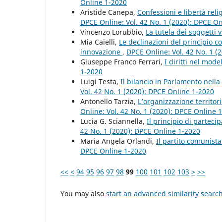
Online 1-2020
Aristide Canepa,
Confessioni e libertà reli
DPCE Online: Vol. 42 No. 1 (2020): DPCE O
Vincenzo Lorubbio,
La tutela dei soggetti 
Mia Caielli,
Le declinazioni del principio c
innovazione
,
DPCE Online: Vol. 42 No. 1 (
Giuseppe Franco Ferrari,
I diritti nel mod
1-2020
Luigi Testa,
Il bilancio in Parlamento nel
Vol. 42 No. 1 (2020): DPCE Online 1-2020
Antonello Tarzia,
L’organizzazione territor
Online: Vol. 42 No. 1 (2020): DPCE Online 
Lucia G. Sciannella,
Il principio di partec
42 No. 1 (2020): DPCE Online 1-2020
Maria Angela Orlandi,
Il partito comunist
DPCE Online 1-2020
<<
<
94
95
96
97
98
99
100
101
102
103
>
>>
You may also
start an advanced similarity searc