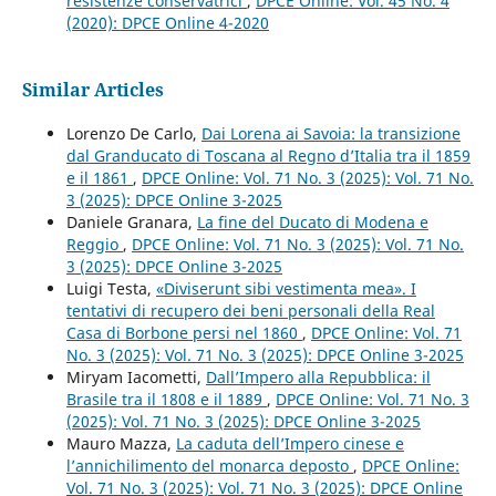
resistenze conservatrici
,
DPCE Online: Vol. 45 No. 4
(2020): DPCE Online 4-2020
Similar Articles
Lorenzo De Carlo,
Dai Lorena ai Savoia: la transizione
dal Granducato di Toscana al Regno d’Italia tra il 1859
e il 1861
,
DPCE Online: Vol. 71 No. 3 (2025): Vol. 71 No.
3 (2025): DPCE Online 3-2025
Daniele Granara,
La fine del Ducato di Modena e
Reggio
,
DPCE Online: Vol. 71 No. 3 (2025): Vol. 71 No.
3 (2025): DPCE Online 3-2025
Luigi Testa,
«Diviserunt sibi vestimenta mea». I
tentativi di recupero dei beni personali della Real
Casa di Borbone persi nel 1860
,
DPCE Online: Vol. 71
No. 3 (2025): Vol. 71 No. 3 (2025): DPCE Online 3-2025
Miryam Iacometti,
Dall’Impero alla Repubblica: il
Brasile tra il 1808 e il 1889
,
DPCE Online: Vol. 71 No. 3
(2025): Vol. 71 No. 3 (2025): DPCE Online 3-2025
Mauro Mazza,
La caduta dell’Impero cinese e
l’annichilimento del monarca deposto
,
DPCE Online:
Vol. 71 No. 3 (2025): Vol. 71 No. 3 (2025): DPCE Online