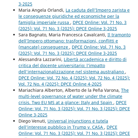
3-2025
Maria Angela Orlandi,
La caduta dell’Impero zarista e
le conseguenze giuridiche ed economiche per la
famiglia imperiale russa
,
DPCE Online: Vol. 71 No. 3
(2025): Vol. 71 No. 3 (2025): DPCE Online 3-2025
Sara Bagnato, Maria Francesca Cavalcanti,
Il tramonto
dell’Impero ottomano: trasformazioni, conflitti e
(mancate) conseguenze
,
DPCE Online: Vol. 71 No. 3
(2025): Vol. 71 No. 3 (2025): DPCE Online 3-2025
Alessandra Lazzarini,
Libertà accademica e diritto di
critica del docente universitario: l’impatto
dell'internazionalizzazione nel sistema australiano
,
DPCE Online: Vol. 72 No. 4 (2025): Vol. 72 No. 4 (2025):
Vol. 72 No. 4 (2025): DPCE Online 4-2025
Mariachiara Alberton, Alberto de la Peña Varona,
The
multi-level governance of water under the climate
crisis. Two EU MS at a glance: Italy and Spain
,
DPCE
Online: Vol. 71 No. 3 (2025): Vol. 71 No. 3 (2025): DPCE
Online 3-2025
Diego Venuti,
Universal injunctions e tutela
dell’interesse pubblico in Trump v. CASA
,
DPCE
Online: Vol. 71 No. 3 (2025): Vol. 71 No. 3 (2025): DPCE