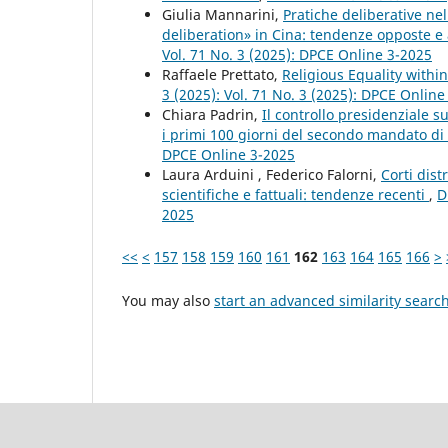
Giulia Mannarini,
Pratiche deliberative ne
deliberation» in Cina: tendenze opposte e
Vol. 71 No. 3 (2025): DPCE Online 3-2025
Raffaele Prettato,
Religious Equality withi
3 (2025): Vol. 71 No. 3 (2025): DPCE Online
Chiara Padrin,
Il controllo presidenziale s
i primi 100 giorni del secondo mandato 
DPCE Online 3-2025
Laura Arduini , Federico Falorni,
Corti dist
scientifiche e fattuali: tendenze recenti
,
D
2025
<<
<
157
158
159
160
161
162
163
164
165
166
>
You may also
start an advanced similarity searc