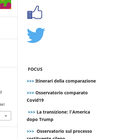
FOCUS
>>>
Itinerari della comparazione
>>>
Osservatorio comparato
CE
Covid19
941
>>>
La transizione: l’America
dopo Trump
>>>
Osservatorio sul processo
costituente cileno