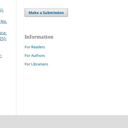
):
Make a Submission
 No.
oca:
Information
25):
For Readers
For Authors
2-
For Librarians