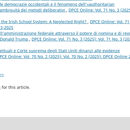
lle democrazie occidentali e il fenomeno dell’«authoritarian
 ambiguità dei metodi deliberativi
,
DPCE Online: Vol. 71 No. 3 (2025
n the Irish School System: A Neglected Right?
,
DPCE Online: Vol. 71
 3-2025
ull’amministrazione federale attraverso il potere di nomina e di rev
di Donald Trump
,
DPCE Online: Vol. 71 No. 3 (2025): Vol. 71 No. 3 (20
rettuali e Corte suprema degli Stati Uniti dinanzi alle evidenze
PCE Online: Vol. 70 No. 2 (2025): Vol. 70 No. 2 (2025): DPCE Online 
>>
h
for this article.