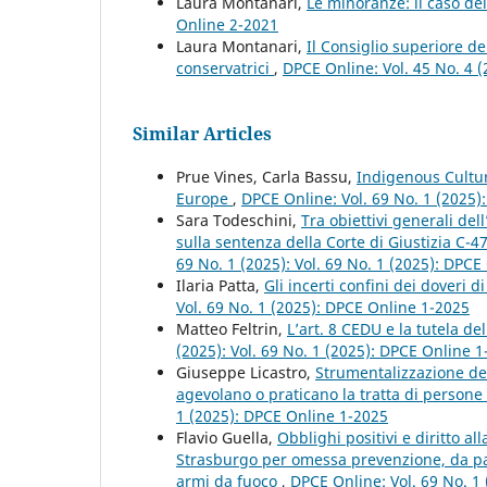
Laura Montanari,
Le minoranze: il caso de
Online 2-2021
Laura Montanari,
Il Consiglio superiore de
conservatrici
,
DPCE Online: Vol. 45 No. 4 
Similar Articles
Prue Vines, Carla Bassu,
Indigenous Cultur
Europe
,
DPCE Online: Vol. 69 No. 1 (2025)
Sara Todeschini,
Tra obiettivi generali del
sulla sentenza della Corte di Giustizia C-4
69 No. 1 (2025): Vol. 69 No. 1 (2025): DPCE
Ilaria Patta,
Gli incerti confini dei doveri 
Vol. 69 No. 1 (2025): DPCE Online 1-2025
Matteo Feltrin,
L’art. 8 CEDU e la tutela d
(2025): Vol. 69 No. 1 (2025): DPCE Online 
Giuseppe Licastro,
Strumentalizzazione dei
agevolano o praticano la tratta di persone o
1 (2025): DPCE Online 1-2025
Flavio Guella,
Obblighi positivi e diritto a
Strasburgo per omessa prevenzione, da parte
armi da fuoco
,
DPCE Online: Vol. 69 No. 1 