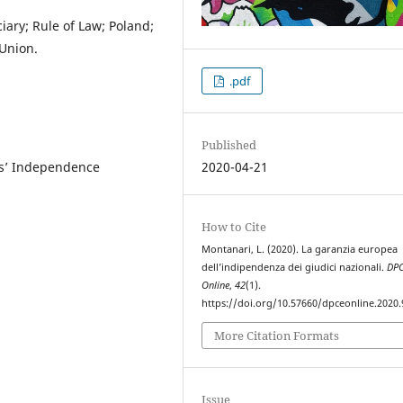
ary; Rule of Law; Poland;
Union.
.pdf
Published
ges’ Independence
2020-04-21
How to Cite
Montanari, L. (2020). La garanzia europea
dell’indipendenza dei giudici nazionali.
DP
Online
,
42
(1).
https://doi.org/10.57660/dpceonline.2020.
More Citation Formats
Issue