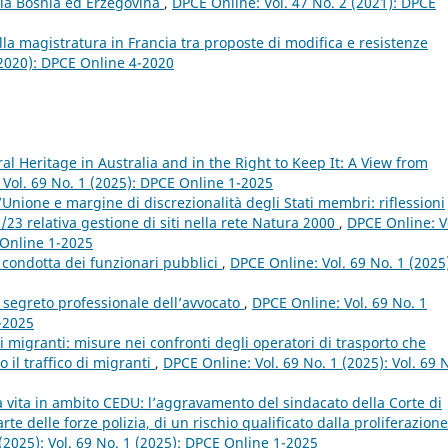
lla Bosnia ed Erzegovina
,
DPCE Online: Vol. 47 No. 2 (2021): DPCE
lla magistratura in Francia tra proposte di modifica e resistenze
(2020): DPCE Online 4-2020
al Heritage in Australia and in the Right to Keep It: A View from
: Vol. 69 No. 1 (2025): DPCE Online 1-2025
l’Unione e margine di discrezionalità degli Stati membri: riflessioni
7/23 relativa gestione di siti nella rete Natura 2000
,
DPCE Online: V
 Online 1-2025
di condotta dei funzionari pubblici
,
DPCE Online: Vol. 69 No. 1 (2025
el segreto professionale dell’avvocato
,
DPCE Online: Vol. 69 No. 1
1-2025
 migranti: misure nei confronti degli operatori di trasporto che
 il traffico di migranti
,
DPCE Online: Vol. 69 No. 1 (2025): Vol. 69 
lla vita in ambito CEDU: l’aggravamento del sindacato della Corte di
 delle forze polizia, di un rischio qualificato dalla proliferazione
(2025): Vol. 69 No. 1 (2025): DPCE Online 1-2025