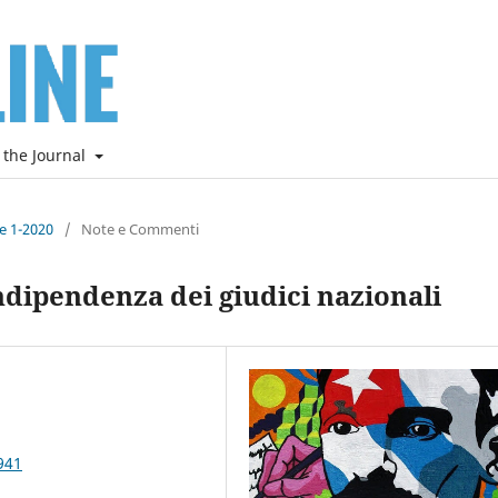
 the Journal
ne 1-2020
/
Note e Commenti
ndipendenza dei giudici nazionali
941