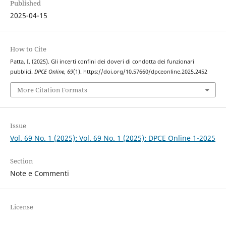
Published
2025-04-15
How to Cite
Patta, I. (2025). Gli incerti confini dei doveri di condotta dei funzionari
pubblici.
DPCE Online
,
69
(1). https://doi.org/10.57660/dpceonline.2025.2452
More Citation Formats
Issue
Vol. 69 No. 1 (2025): Vol. 69 No. 1 (2025): DPCE Online 1-2025
Section
Note e Commenti
License