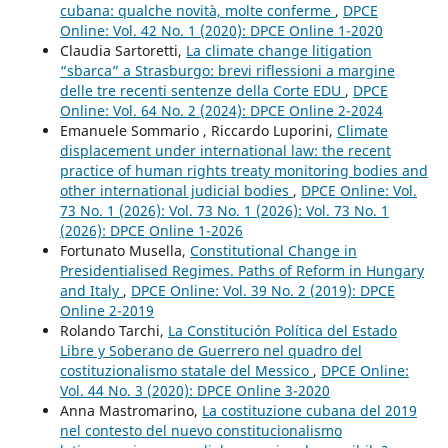
cubana: qualche novità, molte conferme
,
DPCE
Online: Vol. 42 No. 1 (2020): DPCE Online 1-2020
Claudia Sartoretti,
La climate change litigation
“sbarca” a Strasburgo: brevi riflessioni a margine
delle tre recenti sentenze della Corte EDU
,
DPCE
Online: Vol. 64 No. 2 (2024): DPCE Online 2-2024
Emanuele Sommario , Riccardo Luporini,
Climate
displacement under international law: the recent
practice of human rights treaty monitoring bodies and
other international judicial bodies
,
DPCE Online: Vol.
73 No. 1 (2026): Vol. 73 No. 1 (2026): Vol. 73 No. 1
(2026): DPCE Online 1-2026
Fortunato Musella,
Constitutional Change in
Presidentialised Regimes. Paths of Reform in Hungary
and Italy
,
DPCE Online: Vol. 39 No. 2 (2019): DPCE
Online 2-2019
Rolando Tarchi,
La Constitución Política del Estado
Libre y Soberano de Guerrero nel quadro del
costituzionalismo statale del Messico
,
DPCE Online:
Vol. 44 No. 3 (2020): DPCE Online 3-2020
Anna Mastromarino,
La costituzione cubana del 2019
nel contesto del nuevo constitucionalismo