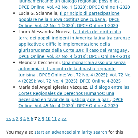
latinoamericano: un dialogo regionale possibile?
,
DPCE Online: Vol. 42 No. 1 (2020): DPCE Online 1-2020
Lucia G. Sciannella,
Il principio di partecipazione
popolare nella nuova costituzione cubana
,
DPCE
Online: Vol. 42 No. 1 (2020): DPCE Online 1-2020
Laura Alessandra Nocera,
La tutela del diritto alla
terra dei popoli indigeni in America latina tra carenze
applicative e difficile implementazione della
giurisprudenza della Corte IDH: il caso del Paraguay
,
DPCE Online: Vol. 37 No. 4 (2018): DPCE Online 4-2018
Eleonora Ceccherini,
Una monarchia assoluta senza
autonomia: il tramonto della dinastia regnante
tunisina
,
DPCE Online: Vol. 72 No. 4 (2025): Vol. 72 No.
4 (2025): Vol. 72 No. 4 (2025): DPCE Online 4-2025
María del Ángel Iglesias Vázquez,
El diálogo entre las
Cortes Regionales de Derechos Humanos: una
necesidad en favor de la justicia y de la paz
,
DPCE
Online: Vol. 45 No. 4 (2020): DPCE Online 4-2020
<<
<
2
3
4
5
6
7
8
9
10
11
>
>>
You may also
start an advanced similarity search
for this