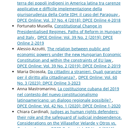
terra dei popoli indigeni in America latina tra carenze
applicative e difficile implementazione della
giurisprudenza della Corte IDH: il caso del Paraguay
,
DPCE Online: Vol. 37 No. 4 (2018): DPCE Online 4-2018
Fortunato Musella,
Constitutional Change in
Presidentialised Regimes. Paths of Reform in Hungary
and Italy
,
DPCE Online: Vol. 39 No. 2 (2019): DPCE
Online 2-2019
Alessio Azzutti,
The relation between public and
economic powers under the new Hungarian Economic
Constitution and within the constraints of EU law
,
DPCE Online: Vol. 39 No. 2 (2019): DPCE Online 2-2019
Maria Dicosola,
Da cittadini a stranieri. Quali garanzie
per il diritto alla cittadinanza?
,
DPCE Online: Vol. 60
No. 3 (2023): DPCE Online 3-2023
Anna Mastromarino,
La costituzione cubana del 2019
nel contesto del nuevo constitucionalismo
latinoamericano: un dialogo regionale possibile?
,
DPCE Online: Vol. 42 No. 1 (2020): DPCE Online 1-2020
Chiara Cardinali,
Judges as human rights defenders:
their role and the safeguard of judicial independence.
Considerations on the Villaseñor Velarde y Otros vs.