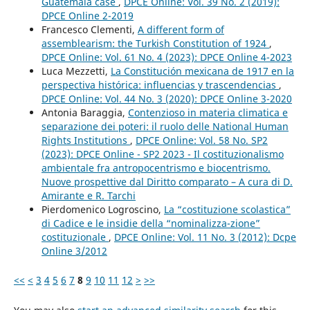
Guatemala case
,
DPCE Online: Vol. 39 No. 2 (2019):
DPCE Online 2-2019
Francesco Clementi,
A different form of
assemblearism: the Turkish Constitution of 1924
,
DPCE Online: Vol. 61 No. 4 (2023): DPCE Online 4-2023
Luca Mezzetti,
La Constitución mexicana de 1917 en la
perspectiva histórica: influencias y trascendencias
,
DPCE Online: Vol. 44 No. 3 (2020): DPCE Online 3-2020
Antonia Baraggia,
Contenzioso in materia climatica e
separazione dei poteri: il ruolo delle National Human
Rights Institutions
,
DPCE Online: Vol. 58 No. SP2
(2023): DPCE Online - SP2 2023 - Il costituzionalismo
ambientale fra antropocentrismo e biocentrismo.
Nuove prospettive dal Diritto comparato – A cura di D.
Amirante e R. Tarchi
Pierdomenico Logroscino,
La “costituzione scolastica”
di Cadice e le insidie della “nominalizza-zione”
costituzionale
,
DPCE Online: Vol. 11 No. 3 (2012): Dcpe
Online 3/2012
<<
<
3
4
5
6
7
8
9
10
11
12
>
>>