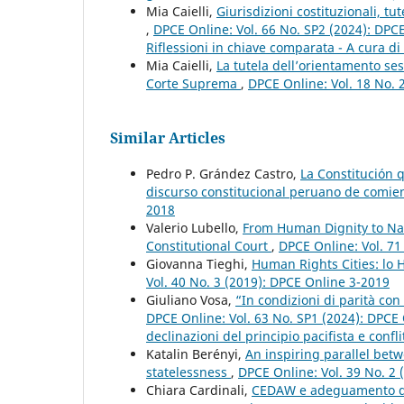
Mia Caielli,
Giurisdizioni costituzionali, tut
,
DPCE Online: Vol. 66 No. SP2 (2024): DPCE 
Riflessioni in chiave comparata - A cura di 
Mia Caielli,
La tutela dell’orientamento sess
Corte Suprema
,
DPCE Online: Vol. 18 No. 
Similar Articles
Pedro P. Grández Castro,
La Constitución 
discurso constitucional peruano de comien
2018
Valerio Lubello,
From Human Dignity to Nat
Constitutional Court
,
DPCE Online: Vol. 71
Giovanna Tieghi,
Human Rights Cities: lo
Vol. 40 No. 3 (2019): DPCE Online 3-2019
Giuliano Vosa,
“In condizioni di parità con 
DPCE Online: Vol. 63 No. SP1 (2024): DPC
declinazioni del principio pacifista e confli
Katalin Berényi,
An inspiring parallel bet
statelessness
,
DPCE Online: Vol. 39 No. 2
Chiara Cardinali,
CEDAW e adeguamento dell