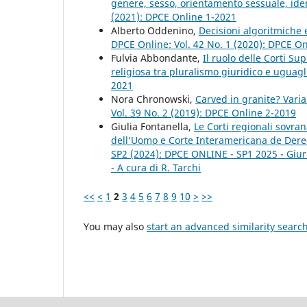
genere, sesso, orientamento sessuale, iden
(2021): DPCE Online 1-2021
Alberto Oddenino,
Decisioni algoritmiche 
DPCE Online: Vol. 42 No. 1 (2020): DPCE O
Fulvia Abbondante,
Il ruolo delle Corti S
religiosa tra pluralismo giuridico e uguag
2021
Nora Chronowski,
Carved in granite? Vari
Vol. 39 No. 2 (2019): DPCE Online 2-2019
Giulia Fontanella,
Le Corti regionali sovran
dell’Uomo e Corte Interamericana de Der
SP2 (2024): DPCE ONLINE - SP1 2025 - Giuris
- A cura di R. Tarchi
<<
<
1
2
3
4
5
6
7
8
9
10
>
>>
You may also
start an advanced similarity searc