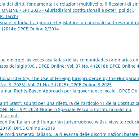
ela dei diritti fondamentali e relazioni multilivello. Riflessioni di sin
ONLINE - SP1 2025 - Giurisdizioni costituzionali e poteri politici.
R. Tarchi
uale in India tra giudici e legislatore: un anomalo self-restraint d
2 (2014): DPCE Online 2/2014
que emerge: las voces acalladas de las comunidades originarias en
zos del siglo XXI
,
DPCE Online: Vol. 37 No. 4 (2018): DPCE Online 4
ional Identity: The Use of Foreign Jurisprudence by the Hungaria
 No. 3 (2025): Vol. 71 No. 3 (2025): DPCE Online 3-2025
 Human Rights-Based Approach per la governance locale
,
DPCE Onl
altri Stati”: spunti per una rilettura dell’articolo 11 della Costituzi
E ONLINE - SP1 2024 Numero Speciale Pescara Costituzionalismo,
tti armati
ween the Italian and Hungarian jurisprudence with a view to reduc
 (2019): DPCE Online 2-2019
’ordinamento italiano. La rilevanza delle discriminazioni basate