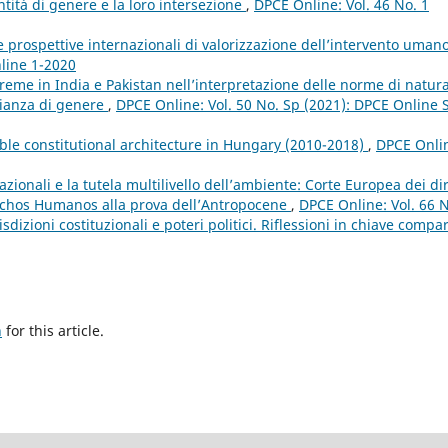
tità di genere e la loro intersezione
,
DPCE Online: Vol. 46 No. 1
e prospettive internazionali di valorizzazione dell’intervento uman
nline 1-2020
upreme in India e Pakistan nell’interpretazione delle norme di natur
lianza di genere
,
DPCE Online: Vol. 50 No. Sp (2021): DPCE Online 
able constitutional architecture in Hungary (2010-2018)
,
DPCE Onli
azionali e la tutela multilivello dell’ambiente: Corte Europea dei diri
echos Humanos alla prova dell’Antropocene
,
DPCE Online: Vol. 66 
dizioni costituzionali e poteri politici. Riflessioni in chiave compa
h
for this article.