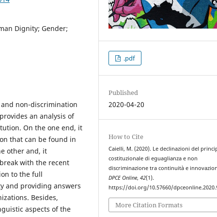
uman Dignity; Gender;
.pdf
Published
ty and non-discrimination
2020-04-20
provides an analysis of
tution. On the one end, it
How to Cite
ion that can be found in
Caielli, M. (2020). Le declinazioni del princi
 other and, it
costituzionale di eguaglianza e non
break with the recent
discriminazione tra continuità e innovazio
on to the full
DPCE Online
,
42
(1).
ty and providing answers
https://doi.org/10.57660/dpceonline.2020.
nizations. Besides,
More Citation Formats
nguistic aspects of the