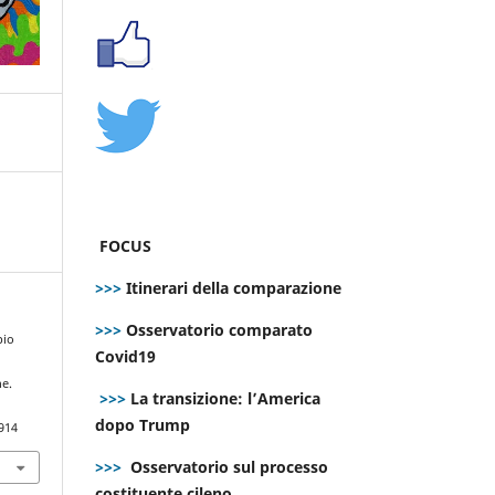
FOCUS
>>>
Itinerari della comparazione
>>>
Osservatorio comparato
pio
Covid19
ne.
>>>
La transizione: l’America
dopo Trump
914
>>>
Osservatorio sul processo
costituente cileno