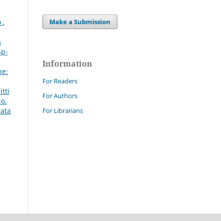
Make a Submission
o
,
a
Sp-
Information
ne:
For Readers
tti
For Authors
No.
For Librarians
rata