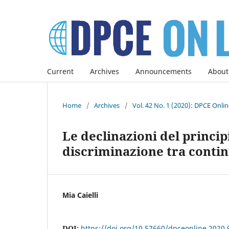
Current
Archives
Announcements
About
Home
/
Archives
/
Vol. 42 No. 1 (2020): DPCE Onli
Le declinazioni del princip
discriminazione tra contin
Mia Caielli
DOI:
https://doi.org/10.57660/dpceonline.2020.