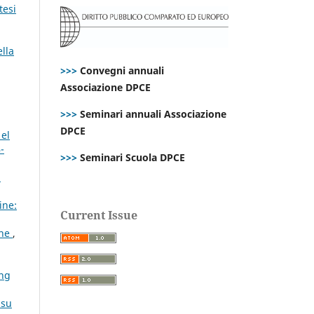
tesi
ella
>>>
Convegni annuali
Associazione DPCE
>>>
Seminari annuali Associazione
DPCE
 el
-
>>>
Seminari Scuola DPCE
n
ine:
Current Issue
one
,
ing
 su