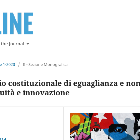
 the Journal
ne 1-2020
/
II - Sezione Monografica
io costituzionale di eguaglianza e no
uità e innovazione
914