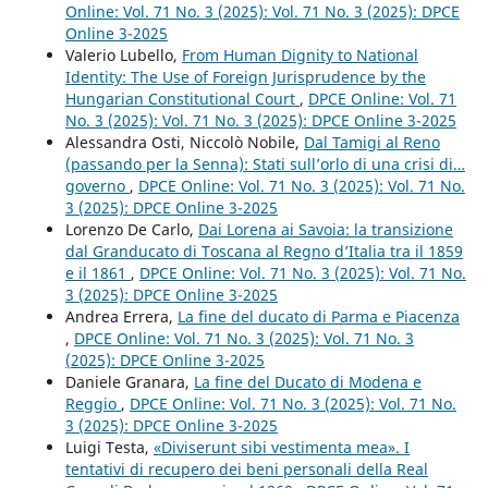
Online: Vol. 71 No. 3 (2025): Vol. 71 No. 3 (2025): DPCE
Online 3-2025
Valerio Lubello,
From Human Dignity to National
Identity: The Use of Foreign Jurisprudence by the
Hungarian Constitutional Court
,
DPCE Online: Vol. 71
No. 3 (2025): Vol. 71 No. 3 (2025): DPCE Online 3-2025
Alessandra Osti, Niccolò Nobile,
Dal Tamigi al Reno
(passando per la Senna): Stati sull’orlo di una crisi di…
governo
,
DPCE Online: Vol. 71 No. 3 (2025): Vol. 71 No.
3 (2025): DPCE Online 3-2025
Lorenzo De Carlo,
Dai Lorena ai Savoia: la transizione
dal Granducato di Toscana al Regno d’Italia tra il 1859
e il 1861
,
DPCE Online: Vol. 71 No. 3 (2025): Vol. 71 No.
3 (2025): DPCE Online 3-2025
Andrea Errera,
La fine del ducato di Parma e Piacenza
,
DPCE Online: Vol. 71 No. 3 (2025): Vol. 71 No. 3
(2025): DPCE Online 3-2025
Daniele Granara,
La fine del Ducato di Modena e
Reggio
,
DPCE Online: Vol. 71 No. 3 (2025): Vol. 71 No.
3 (2025): DPCE Online 3-2025
Luigi Testa,
«Diviserunt sibi vestimenta mea». I
tentativi di recupero dei beni personali della Real