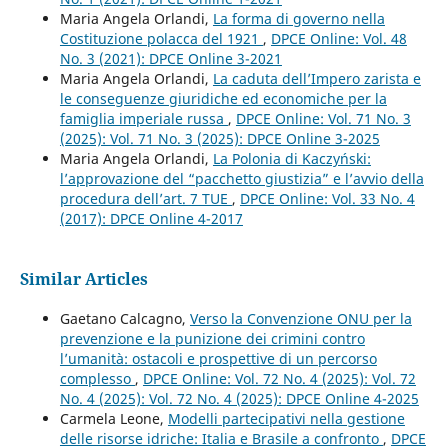
Maria Angela Orlandi,
La forma di governo nella
Costituzione polacca del 1921
,
DPCE Online: Vol. 48
No. 3 (2021): DPCE Online 3-2021
Maria Angela Orlandi,
La caduta dell’Impero zarista e
le conseguenze giuridiche ed economiche per la
famiglia imperiale russa
,
DPCE Online: Vol. 71 No. 3
(2025): Vol. 71 No. 3 (2025): DPCE Online 3-2025
Maria Angela Orlandi,
La Polonia di Kaczyński:
l’approvazione del “pacchetto giustizia” e l’avvio della
procedura dell’art. 7 TUE
,
DPCE Online: Vol. 33 No. 4
(2017): DPCE Online 4-2017
Similar Articles
Gaetano Calcagno,
Verso la Convenzione ONU per la
prevenzione e la punizione dei crimini contro
l’umanità: ostacoli e prospettive di un percorso
complesso
,
DPCE Online: Vol. 72 No. 4 (2025): Vol. 72
No. 4 (2025): Vol. 72 No. 4 (2025): DPCE Online 4-2025
Carmela Leone,
Modelli partecipativi nella gestione
delle risorse idriche: Italia e Brasile a confronto
,
DPCE