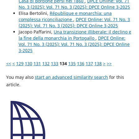
Casa di Borbone persi nel 1860
,
DPCE Online: Vol. 71
No. 3 (2025): Vol. 71 No. 3 (2025): DPCE Online 3-2025
Elisa Bertolini,
République e monarchia: una
complessa riconciliazione
,
DPCE Online: Vol. 71 No. 3
(2025): Vol. 71 No. 3 (2025): DPCE Online 3-2025
Jacopo Paffarini,
Una transizione illiberale: il declino e
la fine della monarchia in Portogallo
,
DPCE Online:
Vol. 71 No. 3 (2025): Vol. 71 No. 3 (2025): DPCE Online
3-2025
<<
<
129
130
131
132
133
134
135
136
137
138
>
>>
You may also
start an advanced similarity search
for this
article.