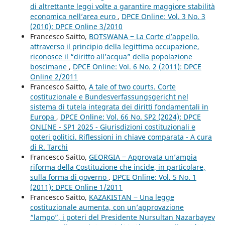
di altrettante leggi volte a garantire maggiore stabilità
economica nell’area euro
,
DPCE Online: Vol. 3 No. 3
(2010): DPCE Online 3/2010
Francesco Saitto,
BOTSWANA ‒ La Corte d’appello,
attraverso il principio della legittima occupazione,
riconosce il “diritto all’acqua” della popolazione
boscimane
,
DPCE Online: Vol. 6 No. 2 (2011): DPCE
Online 2/2011
Francesco Saitto,
A tale of two courts. Corte
costituzionale e Bundesverfassungsgericht nel
sistema di tutela integrata dei diritti fondamentali in
Europa
,
DPCE Online: Vol. 66 No. SP2 (2024): DPCE
ONLINE - SP1 2025 - Giurisdizioni costituzionali e
poteri politici. Riflessioni in chiave comparata - A cura
di R. Tarchi
Francesco Saitto,
GEORGIA ‒ Approvata un’ampia
riforma della Costituzione che incide, in particolare,
sulla forma di governo
,
DPCE Online: Vol. 5 No. 1
(2011): DPCE Online 1/2011
Francesco Saitto,
KAZAKISTAN ‒ Una legge
costituzionale aumenta, con un’approvazione
“lampo”, i poteri del Presidente Nursultan Nazarbayev