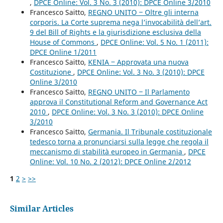
,
DPCE Online: Vol. 3 No. 3 (2010): DPCE Online 3/2010
Francesco Saitto,
REGNO UNITO ‒ Oltre gli interna
corporis. La Corte suprema nega l’invocabilità dell’art.
9 del Bill of Rights e la giurisdizione esclusiva della
House of Commons
,
DPCE Online: Vol. 5 No. 1 (2011):
DPCE Online 1/2011
Francesco Saitto,
KENIA ‒ Approvata una nuova
Costituzione
,
DPCE Online: Vol. 3 No. 3 (2010): DPCE
Online 3/2010
Francesco Saitto,
REGNO UNITO ‒ Il Parlamento
approva il Constitutional Reform and Governance Act
2010
,
DPCE Online: Vol. 3 No. 3 (2010): DPCE Online
3/2010
Francesco Saitto,
Germania. Il Tribunale costituzionale
tedesco torna a pronunciarsi sulla legge che regola il
meccanismo di stabilità europeo in Germania
,
DPCE
Online: Vol. 10 No. 2 (2012): DPCE Online 2/2012
1
2
>
>>
Similar Articles