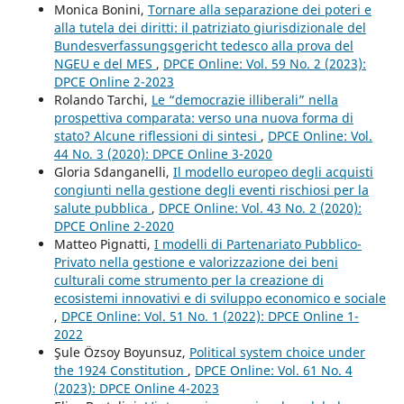
Monica Bonini,
Tornare alla separazione dei poteri e
alla tutela dei diritti: il patriziato giurisdizionale del
Bundesverfassungsgericht tedesco alla prova del
NGEU e del MES
,
DPCE Online: Vol. 59 No. 2 (2023):
DPCE Online 2-2023
Rolando Tarchi,
Le “democrazie illiberali” nella
prospettiva comparata: verso una nuova forma di
stato? Alcune riflessioni di sintesi
,
DPCE Online: Vol.
44 No. 3 (2020): DPCE Online 3-2020
Gloria Sdanganelli,
Il modello europeo degli acquisti
congiunti nella gestione degli eventi rischiosi per la
salute pubblica
,
DPCE Online: Vol. 43 No. 2 (2020):
DPCE Online 2-2020
Matteo Pignatti,
I modelli di Partenariato Pubblico-
Privato nella gestione e valorizzazione dei beni
culturali come strumento per la creazione di
ecosistemi innovativi e di sviluppo economico e sociale
,
DPCE Online: Vol. 51 No. 1 (2022): DPCE Online 1-
2022
Şule Özsoy Boyunsuz,
Political system choice under
the 1924 Constitution
,
DPCE Online: Vol. 61 No. 4
(2023): DPCE Online 4-2023