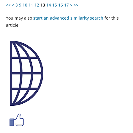
<<
<
8
9
10
11
12
13
14
15
16
17
>
>>
You may also
start an advanced similarity search
for this
article.