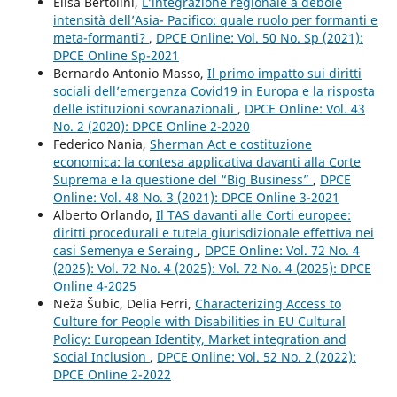
Elisa Bertolini,
L’integrazione regionale a debole
intensità dell’Asia- Pacifico: quale ruolo per formanti e
meta-formanti?
,
DPCE Online: Vol. 50 No. Sp (2021):
DPCE Online Sp-2021
Bernardo Antonio Masso,
Il primo impatto sui diritti
sociali dell’emergenza Covid19 in Europa e la risposta
delle istituzioni sovranazionali
,
DPCE Online: Vol. 43
No. 2 (2020): DPCE Online 2-2020
Federico Nania,
Sherman Act e costituzione
economica: la contesa applicativa davanti alla Corte
Suprema e la questione del “Big Business”
,
DPCE
Online: Vol. 48 No. 3 (2021): DPCE Online 3-2021
Alberto Orlando,
Il TAS davanti alle Corti europee:
diritti procedurali e tutela giurisdizionale effettiva nei
casi Semenya e Seraing
,
DPCE Online: Vol. 72 No. 4
(2025): Vol. 72 No. 4 (2025): Vol. 72 No. 4 (2025): DPCE
Online 4-2025
Neža Šubic, Delia Ferri,
Characterizing Access to
Culture for People with Disabilities in EU Cultural
Policy: European Identity, Market integration and
Social Inclusion
,
DPCE Online: Vol. 52 No. 2 (2022):
DPCE Online 2-2022