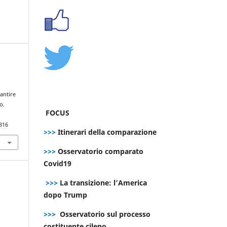
rantire
o.
FOCUS
316
>>>
Itinerari della comparazione
>>>
Osservatorio comparato
Covid19
>>>
La transizione: l’America
dopo Trump
>>>
Osservatorio sul processo
costituente cileno