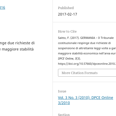
316
Published
2017-02-17
How to Cite
Saitto, F. (2017). GERMANIA ‒ Il Tribunale
nge due richieste di
costituzionale respinge due richieste di
sospensione di altrettante leggi volte a ga
e maggiore stabilità
maggiore stabilità economica nell’area eur
DPCE Online
,
3
(3).
https://doi.org/10.57660/dpceonline.2010.
More Citation Formats
Issue
Vol. 3 No. 3 (2010): DPCE Online
3/2010
Section