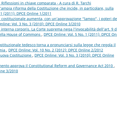
i. Riflessioni in chiave comparata - A cura di R. Tarchi
mpia riforma della Costituzione che incide, in particolare, sulla
 1 (2011): DPCE Online 1/2011
costituzionale aumenta, con un’approvazione “lampo”, i poteri de
nline: Vol. 3 No. 3 (2010): DPCE Online 3/2010
nterna corporis. La Corte suprema nega l’invocabilità dell’art. 9 d
a della House of Commons
,
DPCE Online: Vol. 5 No. 1 (2011): DPCE On
stituzionale tedesco torna a pronunciarsi sulla legge che regola il
ania
,
DPCE Online: Vol. 10 No. 2 (2012): DPCE Online 2/2012
uova Costituzione
,
DPCE Online: Vol. 3 No. 3 (2010): DPCE Online
ento approva il Constitutional Reform and Governance Act 2010
,
line 3/2010