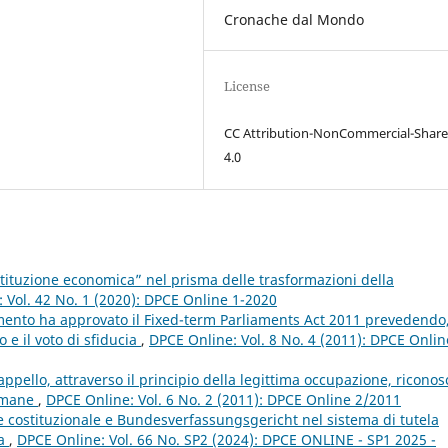
Cronache dal Mondo
License
CC Attribution-NonCommercial-Share
4.0
stituzione economica” nel prisma delle trasformazioni della
 Vol. 42 No. 1 (2020): DPCE Online 1-2020
ento ha approvato il Fixed-term Parliaments Act 2011 prevedendo,
o e il voto di sfiducia
,
DPCE Online: Vol. 8 No. 4 (2011): DPCE Onlin
ello, attraverso il principio della legittima occupazione, riconosc
cimane
,
DPCE Online: Vol. 6 No. 2 (2011): DPCE Online 2/2011
te costituzionale e Bundesverfassungsgericht nel sistema di tutela
pa
,
DPCE Online: Vol. 66 No. SP2 (2024): DPCE ONLINE - SP1 2025 -