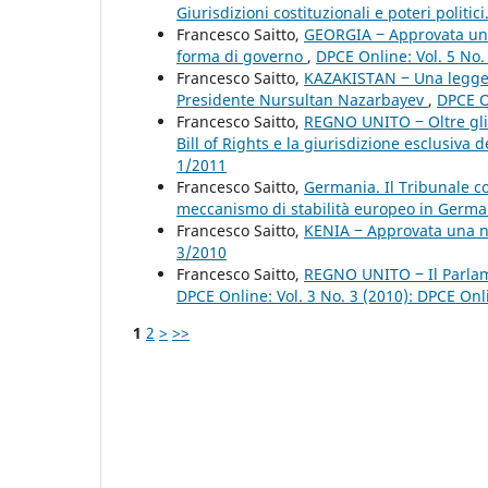
Giurisdizioni costituzionali e poteri politic
Francesco Saitto,
GEORGIA ‒ Approvata un’a
forma di governo
,
DPCE Online: Vol. 5 No.
Francesco Saitto,
KAZAKISTAN ‒ Una legge 
Presidente Nursultan Nazarbayev
,
DPCE O
Francesco Saitto,
REGNO UNITO ‒ Oltre gli i
Bill of Rights e la giurisdizione esclusiv
1/2011
Francesco Saitto,
Germania. Il Tribunale co
meccanismo di stabilità europeo in Germ
Francesco Saitto,
KENIA ‒ Approvata una n
3/2010
Francesco Saitto,
REGNO UNITO ‒ Il Parlam
DPCE Online: Vol. 3 No. 3 (2010): DPCE On
1
2
>
>>