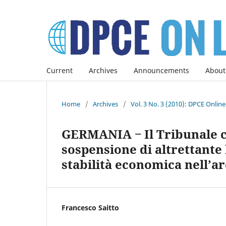
Current
Archives
Announcements
About
Home
/
Archives
/
Vol. 3 No. 3 (2010): DPCE Onlin
GERMANIA ‒ Il Tribunale co
sospensione di altrettante 
stabilità economica nell’a
Francesco Saitto