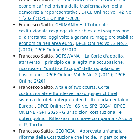
economica” nel prisma delle trasformazioni della
democrazia rappresentativa
,
DPCE Online: Vol. 42 No.
1 (2020): DPCE Online 1-2020
Francesco Saitto,
GERMANIA ‒ Il Tribunale
costituzionale respinge due richieste di sospensione
di altrettante leggi volte a garantire maggiore stabilità
economica nell’area euro
,
DPCE Online: Vol. 3 No. 3
(2010): DPCE Online 3/2010
Francesco Saitto,
BOTSWANA ‒ La Corte d’appello,
attraverso il principio della legittima occupazione,
riconosce il “diritto all’acqua” della popolazione
boscimane
,
DPCE Online: Vol. 6 No. 2 (2011): DPCE
Online 2/2011
Francesco Saitto,
A tale of two courts. Corte
costituzionale e Bundesverfassungsgericht nel
sistema di tutela integrata dei diritti fondamentali in
Europa
,
DPCE Online: Vol. 66 No. SP2 (2024): DPCE
ONLINE - SP1 2025 - Giurisdizioni costituzionali e
poteri politici. Riflessioni in chiave comparata - A cura
di R. Tarchi
Francesco Saitto,
GEORGIA ‒ Approvata un’ampia
riforma della Costituzione che incide, in particolare,