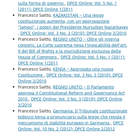
sulla forma di governo
,
DPCE Online: Vol. 5 No. 1
(2011): DPCE Online 1/2011
Francesco Saitto,
KAZAKISTAN ‒ Una legge
costituzionale aumenta, con un’approvazione
“lampo”, i poteri del Presidente Nursultan Nazarbayev
,
DPCE Online: Vol. 3 No. 3 (2010): DPCE Online 3/2010
Francesco Saitto,
REGNO UNITO ‒ Oltre gli interna
corporis. La Corte suprema nega l’invocabilità dell’art.
9 del Bill of Rights e la giurisdizione esclusiva della
House of Commons
,
DPCE Online: Vol. 5 No. 1 (2011):
DPCE Online 1/2011
Francesco Saitto,
KENIA ‒ Approvata una nuova
Costituzione
,
DPCE Online: Vol. 3 No. 3 (2010): DPCE
Online 3/2010
Francesco Saitto,
REGNO UNITO ‒ Il Parlamento
approva il Constitutional Reform and Governance Act
2010
,
DPCE Online: Vol. 3 No. 3 (2010): DPCE Online
3/2010
Francesco Saitto,
Germania. Il Tribunale costituzionale
tedesco torna a pronunciarsi sulla legge che regola il
meccanismo di stabilità europeo in Germania
,
DPCE
Online: Vol. 10 No. 2 (2012): DPCE Online 2/2012