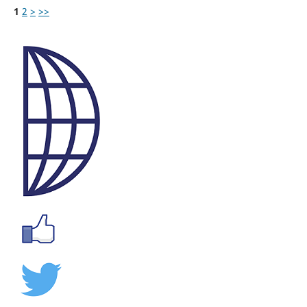
1
2
>
>>