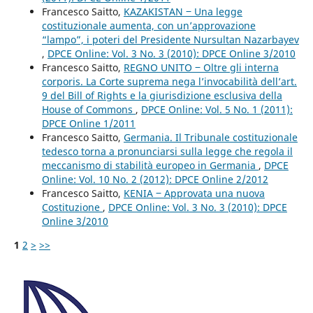
Francesco Saitto,
KAZAKISTAN ‒ Una legge
costituzionale aumenta, con un’approvazione
“lampo”, i poteri del Presidente Nursultan Nazarbayev
,
DPCE Online: Vol. 3 No. 3 (2010): DPCE Online 3/2010
Francesco Saitto,
REGNO UNITO ‒ Oltre gli interna
corporis. La Corte suprema nega l’invocabilità dell’art.
9 del Bill of Rights e la giurisdizione esclusiva della
House of Commons
,
DPCE Online: Vol. 5 No. 1 (2011):
DPCE Online 1/2011
Francesco Saitto,
Germania. Il Tribunale costituzionale
tedesco torna a pronunciarsi sulla legge che regola il
meccanismo di stabilità europeo in Germania
,
DPCE
Online: Vol. 10 No. 2 (2012): DPCE Online 2/2012
Francesco Saitto,
KENIA ‒ Approvata una nuova
Costituzione
,
DPCE Online: Vol. 3 No. 3 (2010): DPCE
Online 3/2010
1
2
>
>>