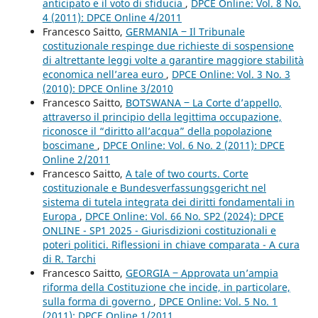
anticipato e il voto di sfiducia
,
DPCE Online: Vol. 8 No.
4 (2011): DPCE Online 4/2011
Francesco Saitto,
GERMANIA ‒ Il Tribunale
costituzionale respinge due richieste di sospensione
di altrettante leggi volte a garantire maggiore stabilità
economica nell’area euro
,
DPCE Online: Vol. 3 No. 3
(2010): DPCE Online 3/2010
Francesco Saitto,
BOTSWANA ‒ La Corte d’appello,
attraverso il principio della legittima occupazione,
riconosce il “diritto all’acqua” della popolazione
boscimane
,
DPCE Online: Vol. 6 No. 2 (2011): DPCE
Online 2/2011
Francesco Saitto,
A tale of two courts. Corte
costituzionale e Bundesverfassungsgericht nel
sistema di tutela integrata dei diritti fondamentali in
Europa
,
DPCE Online: Vol. 66 No. SP2 (2024): DPCE
ONLINE - SP1 2025 - Giurisdizioni costituzionali e
poteri politici. Riflessioni in chiave comparata - A cura
di R. Tarchi
Francesco Saitto,
GEORGIA ‒ Approvata un’ampia
riforma della Costituzione che incide, in particolare,
sulla forma di governo
,
DPCE Online: Vol. 5 No. 1
(2011): DPCE Online 1/2011