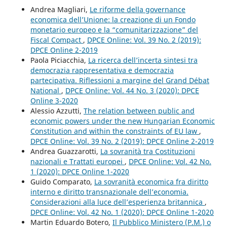
Andrea Magliari,
Le riforme della governance
economica dell’Unione: la creazione di un Fondo
monetario europeo e la “comunitarizzazione” del
Fiscal Compact
,
DPCE Online: Vol. 39 No. 2 (2019):
DPCE Online 2-2019
Paola Piciacchia,
La ricerca dell’incerta sintesi tra
democrazia rappresentativa e democrazia
partecipativa. Riflessioni a margine del Grand Débat
National
,
DPCE Online: Vol. 44 No. 3 (2020): DPCE
Online 3-2020
Alessio Azzutti,
The relation between public and
economic powers under the new Hungarian Economic
Constitution and within the constraints of EU law
,
DPCE Online: Vol. 39 No. 2 (2019): DPCE Online 2-2019
Andrea Guazzarotti,
La sovranità tra Costituzioni
nazionali e Trattati europei
,
DPCE Online: Vol. 42 No.
1 (2020): DPCE Online 1-2020
Guido Comparato,
La sovranità economica fra diritto
interno e diritto transnazionale dell’economia.
Considerazioni alla luce dell’esperienza britannica
,
DPCE Online: Vol. 42 No. 1 (2020): DPCE Online 1-2020
Martin Eduardo Botero,
Il Pubblico Ministero (P.M.) o