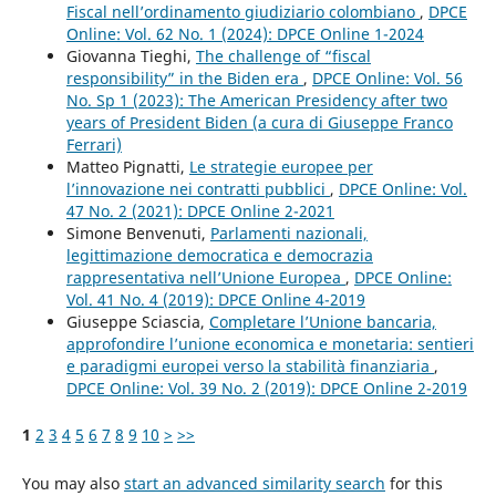
Fiscal nell’ordinamento giudiziario colombiano
,
DPCE
Online: Vol. 62 No. 1 (2024): DPCE Online 1-2024
Giovanna Tieghi,
The challenge of “fiscal
responsibility” in the Biden era
,
DPCE Online: Vol. 56
No. Sp 1 (2023): The American Presidency after two
years of President Biden (a cura di Giuseppe Franco
Ferrari)
Matteo Pignatti,
Le strategie europee per
l’innovazione nei contratti pubblici
,
DPCE Online: Vol.
47 No. 2 (2021): DPCE Online 2-2021
Simone Benvenuti,
Parlamenti nazionali,
legittimazione democratica e democrazia
rappresentativa nell’Unione Europea
,
DPCE Online:
Vol. 41 No. 4 (2019): DPCE Online 4-2019
Giuseppe Sciascia,
Completare l’Unione bancaria,
approfondire l’unione economica e monetaria: sentieri
e paradigmi europei verso la stabilità finanziaria
,
DPCE Online: Vol. 39 No. 2 (2019): DPCE Online 2-2019
1
2
3
4
5
6
7
8
9
10
>
>>
You may also
start an advanced similarity search
for this