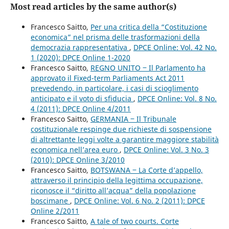
Most read articles by the same author(s)
Francesco Saitto,
Per una critica della “Costituzione
economica” nel prisma delle trasformazioni della
democrazia rappresentativa
,
DPCE Online: Vol. 42 No.
1 (2020): DPCE Online 1-2020
Francesco Saitto,
REGNO UNITO ‒ Il Parlamento ha
approvato il Fixed-term Parliaments Act 2011
prevedendo, in particolare, i casi di scioglimento
anticipato e il voto di sfiducia
,
DPCE Online: Vol. 8 No.
4 (2011): DPCE Online 4/2011
Francesco Saitto,
GERMANIA ‒ Il Tribunale
costituzionale respinge due richieste di sospensione
di altrettante leggi volte a garantire maggiore stabilità
economica nell’area euro
,
DPCE Online: Vol. 3 No. 3
(2010): DPCE Online 3/2010
Francesco Saitto,
BOTSWANA ‒ La Corte d’appello,
attraverso il principio della legittima occupazione,
riconosce il “diritto all’acqua” della popolazione
boscimane
,
DPCE Online: Vol. 6 No. 2 (2011): DPCE
Online 2/2011
Francesco Saitto,
A tale of two courts. Corte