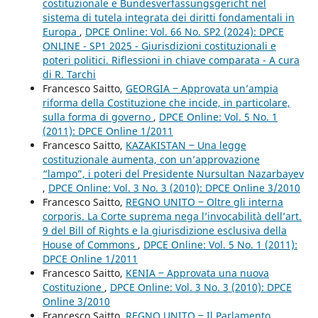
costituzionale e Bundesverfassungsgericht nel
sistema di tutela integrata dei diritti fondamentali in
Europa
,
DPCE Online: Vol. 66 No. SP2 (2024): DPCE
ONLINE - SP1 2025 - Giurisdizioni costituzionali e
poteri politici. Riflessioni in chiave comparata - A cura
di R. Tarchi
Francesco Saitto,
GEORGIA ‒ Approvata un’ampia
riforma della Costituzione che incide, in particolare,
sulla forma di governo
,
DPCE Online: Vol. 5 No. 1
(2011): DPCE Online 1/2011
Francesco Saitto,
KAZAKISTAN ‒ Una legge
costituzionale aumenta, con un’approvazione
“lampo”, i poteri del Presidente Nursultan Nazarbayev
,
DPCE Online: Vol. 3 No. 3 (2010): DPCE Online 3/2010
Francesco Saitto,
REGNO UNITO ‒ Oltre gli interna
corporis. La Corte suprema nega l’invocabilità dell’art.
9 del Bill of Rights e la giurisdizione esclusiva della
House of Commons
,
DPCE Online: Vol. 5 No. 1 (2011):
DPCE Online 1/2011
Francesco Saitto,
KENIA ‒ Approvata una nuova
Costituzione
,
DPCE Online: Vol. 3 No. 3 (2010): DPCE
Online 3/2010
Francesco Saitto,
REGNO UNITO ‒ Il Parlamento