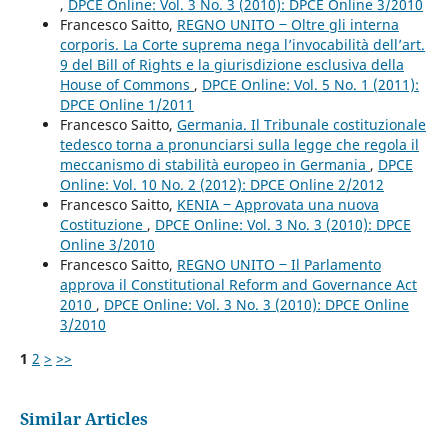
,
DPCE Online: Vol. 3 No. 3 (2010): DPCE Online 3/2010
Francesco Saitto,
REGNO UNITO ‒ Oltre gli interna
corporis. La Corte suprema nega l’invocabilità dell’art.
9 del Bill of Rights e la giurisdizione esclusiva della
House of Commons
,
DPCE Online: Vol. 5 No. 1 (2011):
DPCE Online 1/2011
Francesco Saitto,
Germania. Il Tribunale costituzionale
tedesco torna a pronunciarsi sulla legge che regola il
meccanismo di stabilità europeo in Germania
,
DPCE
Online: Vol. 10 No. 2 (2012): DPCE Online 2/2012
Francesco Saitto,
KENIA ‒ Approvata una nuova
Costituzione
,
DPCE Online: Vol. 3 No. 3 (2010): DPCE
Online 3/2010
Francesco Saitto,
REGNO UNITO ‒ Il Parlamento
approva il Constitutional Reform and Governance Act
2010
,
DPCE Online: Vol. 3 No. 3 (2010): DPCE Online
3/2010
1
2
>
>>
Similar Articles