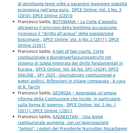
di altrettante leggi volte a garantire maggiore stabilità
economica nell’area euro
,
DPCE Online: Vol. 3 No. 3
(2010): DPCE Online 3/2010
Francesco Saitto,
BOTSWANA ‒ La Corte d’appello,
attraverso il principio della legittima occupazione,
riconosce il “diritto all’acqua” della popolazione
boscimane
,
DPCE Online: Vol. 6 No. 2 (2011): DPCE
Online 2/2011
Francesco Saitto,
A tale of two courts. Corte
costituzionale e Bundesverfassungsgericht nel
sistema di tutela integrata dei diritti fondamentali in
Europa
,
DPCE Online: Vol. 66 No. SP2 (2024): DPCE
ONLINE - SP1 2025 - Giurisdizioni costituzionali e
poteri politici. Riflessioni in chiave comparata - A cura
di R. Tarchi
Francesco Saitto,
GEORGIA ‒ Approvata un’ampia
riforma della Costituzione che incide, in particolare,
sulla forma di governo
,
DPCE Online: Vol. 5 No. 1
(2011): DPCE Online 1/2011
Francesco Saitto,
KAZAKISTAN ‒ Una legge
costituzionale aumenta, con un’approvazione
“lampo”, i poteri del Presidente Nursultan Nazarbayev