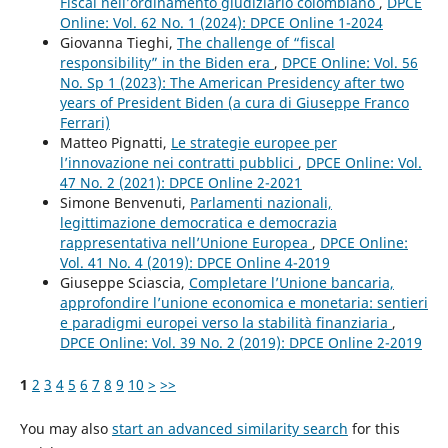
Fiscal nell’ordinamento giudiziario colombiano
,
DPCE
Online: Vol. 62 No. 1 (2024): DPCE Online 1-2024
Giovanna Tieghi,
The challenge of “fiscal
responsibility” in the Biden era
,
DPCE Online: Vol. 56
No. Sp 1 (2023): The American Presidency after two
years of President Biden (a cura di Giuseppe Franco
Ferrari)
Matteo Pignatti,
Le strategie europee per
l’innovazione nei contratti pubblici
,
DPCE Online: Vol.
47 No. 2 (2021): DPCE Online 2-2021
Simone Benvenuti,
Parlamenti nazionali,
legittimazione democratica e democrazia
rappresentativa nell’Unione Europea
,
DPCE Online:
Vol. 41 No. 4 (2019): DPCE Online 4-2019
Giuseppe Sciascia,
Completare l’Unione bancaria,
approfondire l’unione economica e monetaria: sentieri
e paradigmi europei verso la stabilità finanziaria
,
DPCE Online: Vol. 39 No. 2 (2019): DPCE Online 2-2019
1
2
3
4
5
6
7
8
9
10
>
>>
You may also
start an advanced similarity search
for this