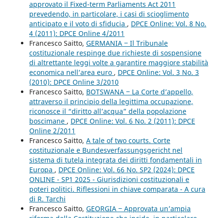
approvato il Fixed-term Parliaments Act 2011
prevedendo, in particolare, i casi di scioglimento
anticipato e il voto di sfiducia
,
DPCE Online: Vol. 8 No.
4 (2011): DPCE Online 4/2011
Francesco Saitto,
GERMANIA ‒ Il Tribunale
costituzionale respinge due richieste di sospensione
di altrettante leggi volte a garantire maggiore stabilità
economica nell’area euro
,
DPCE Online: Vol. 3 No. 3
(2010): DPCE Online 3/2010
Francesco Saitto,
BOTSWANA ‒ La Corte d’appello,
attraverso il principio della legittima occupazione,
riconosce il “diritto all’acqua” della popolazione
boscimane
,
DPCE Online: Vol. 6 No. 2 (2011): DPCE
Online 2/2011
Francesco Saitto,
A tale of two courts. Corte
costituzionale e Bundesverfassungsgericht nel
sistema di tutela integrata dei diritti fondamentali in
Europa
,
DPCE Online: Vol. 66 No. SP2 (2024): DPCE
ONLINE - SP1 2025 - Giurisdizioni costituzionali e
poteri politici. Riflessioni in chiave comparata - A cura
di R. Tarchi
Francesco Saitto,
GEORGIA ‒ Approvata un’ampia