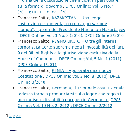
riforma della Costituzione che incide, in particolare,
sulla forma di governo
,
DPCE Online: Vol. 5 No. 1
(2011): DPCE Online 1/2011
Francesco Saitto,
KAZAKISTAN ‒ Una legge
costituzionale aumenta, con un’approvazione
“lampo”, i poteri del Presidente Nursultan Nazarbayev
,
DPCE Online: Vol. 3 No. 3 (2010): DPCE Online 3/2010
Francesco Saitto,
REGNO UNITO ‒ Oltre gli interna
corporis. La Corte suprema nega l’invocabilità dell’art.
9 del Bill of Rights e la giurisdizione esclusiva della
House of Commons
,
DPCE Online: Vol. 5 No. 1 (2011):
DPCE Online 1/2011
Francesco Saitto,
KENIA ‒ Approvata una nuova
Costituzione
,
DPCE Online: Vol. 3 No. 3 (2010): DPCE
Online 3/2010
Francesco Saitto,
Germania. Il Tribunale costituzionale
tedesco torna a pronunciarsi sulla legge che regola il
meccanismo di stabilità europeo in Germania
,
DPCE
Online: Vol. 10 No. 2 (2012): DPCE Online 2/2012
1
2
>
>>