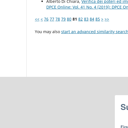
Alberto Di Chiara,
Verifica dei poteri ed 
DPCE Online: Vol. 41 No. 4 (2019): DPCE O
<<
<
76
77
78
79
80
81
82
83
84
85
>
>>
You may also
start an advanced similarity searc