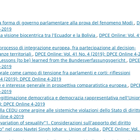
 la forma di governo parlamentare alla prova del fenomeno Modi
,
D
4-2019
 la visione biocentrica tra l’Ecuador e la Bolivia
,
DPCE Online: Vol. 4
 processo di integrazione europea, fra partecipazione al decision-
nze territoriali
,
DPCE Online: Vol. 41 No. 4 (2019): DPCE Online 4-
? Lessons (to be) learned from the Bundesverfassungsgericht
,
DPCE
4-2019
orale come campo di tensione fra parlamenti e corti: riflessioni
 4 (2019): DPCE Online 4-2019
e e interesse generale in prospettiva comparatistica europea
,
DPC
4-2019
legittimazione democratica e democrazia rappresentativa nell’Unio
9): DPCE Online 4-2019
ella CEDU come argine alle sistemiche violazioni dello Stato di dirit
nline 4-2019
variation of sexuality”1. Considerazioni sull’apporto del diritto
o” nel caso Navtej Singh Johar v. Union of India
,
DPCE Online: Vol.