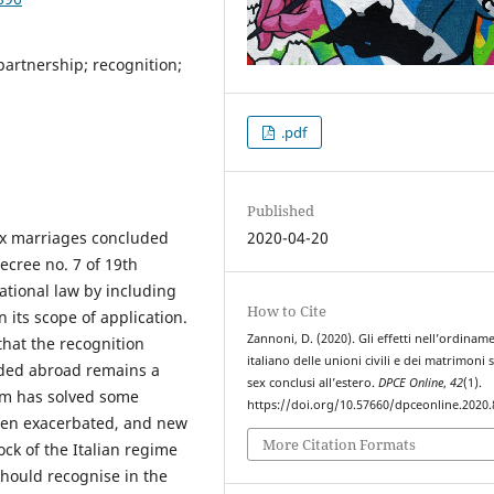
partnership; recognition;
.pdf
Published
sex marriages concluded
2020-04-20
Decree no. 7 of 19th
ational law by including
How to Cite
 its scope of application.
Zannoni, D. (2020). Gli effetti nell’ordinam
hat the recognition
italiano delle unioni civili e dei matrimoni
uded abroad remains a
sex conclusi all’estero.
DPCE Online
,
42
(1).
orm has solved some
https://doi.org/10.57660/dpceonline.2020.
even exacerbated, and new
More Citation Formats
ock of the Italian regime
should recognise in the