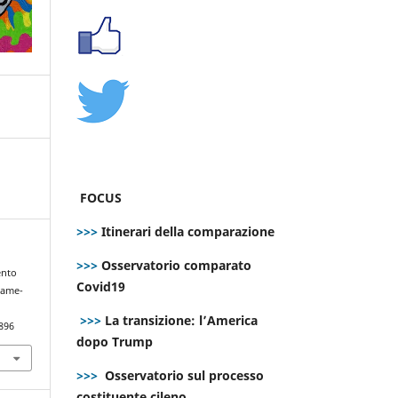
FOCUS
>>>
Itinerari della comparazione
>>>
Osservatorio comparato
ento
Covid19
 same-
>>>
La transizione: l’America
896
dopo Trump
>>>
Osservatorio sul processo
costituente cileno