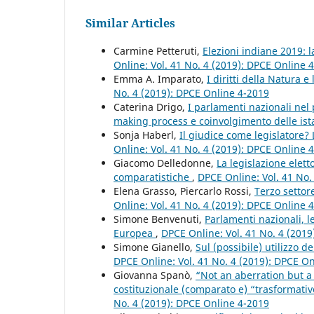
Similar Articles
Carmine Petteruti,
Elezioni indiane 2019:
Online: Vol. 41 No. 4 (2019): DPCE Online 
Emma A. Imparato,
I diritti della Natura e
No. 4 (2019): DPCE Online 4-2019
Caterina Drigo,
I parlamenti nazionali nel
making process e coinvolgimento delle ista
Sonja Haberl,
Il giudice come legislatore
Online: Vol. 41 No. 4 (2019): DPCE Online 
Giacomo Delledonne,
La legislazione elett
comparatistiche
,
DPCE Online: Vol. 41 No.
Elena Grasso, Piercarlo Rossi,
Terzo settor
Online: Vol. 41 No. 4 (2019): DPCE Online 
Simone Benvenuti,
Parlamenti nazionali, 
Europea
,
DPCE Online: Vol. 41 No. 4 (201
Simone Gianello,
Sul (possibile) utilizzo d
DPCE Online: Vol. 41 No. 4 (2019): DPCE O
Giovanna Spanò,
“Not an aberration but a 
costituzionale (comparato e) “trasformativ
No. 4 (2019): DPCE Online 4-2019