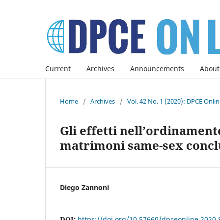
Current
Archives
Announcements
About
Home
/
Archives
/
Vol. 42 No. 1 (2020): DPCE Onli
Gli effetti nell’ordinamento
matrimoni same-sex conclu
Diego Zannoni
DOI:
https://doi.org/10.57660/dpceonline.2020.