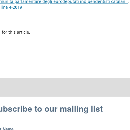
immunità parlamentare degli eurodeputati indipendentisti catalani
,
nline 4-2019
h
for this article.