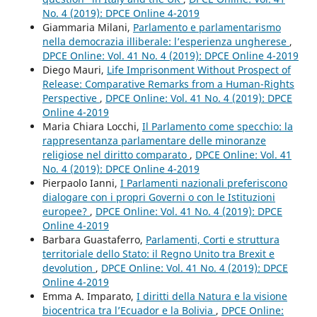
No. 4 (2019): DPCE Online 4-2019
Giammaria Milani,
Parlamento e parlamentarismo
nella democrazia illiberale: l’esperienza ungherese
,
DPCE Online: Vol. 41 No. 4 (2019): DPCE Online 4-2019
Diego Mauri,
Life Imprisonment Without Prospect of
Release: Comparative Remarks from a Human-Rights
Perspective
,
DPCE Online: Vol. 41 No. 4 (2019): DPCE
Online 4-2019
Maria Chiara Locchi,
Il Parlamento come specchio: la
rappresentanza parlamentare delle minoranze
religiose nel diritto comparato
,
DPCE Online: Vol. 41
No. 4 (2019): DPCE Online 4-2019
Pierpaolo Ianni,
I Parlamenti nazionali preferiscono
dialogare con i propri Governi o con le Istituzioni
europee?
,
DPCE Online: Vol. 41 No. 4 (2019): DPCE
Online 4-2019
Barbara Guastaferro,
Parlamenti, Corti e struttura
territoriale dello Stato: il Regno Unito tra Brexit e
devolution
,
DPCE Online: Vol. 41 No. 4 (2019): DPCE
Online 4-2019
Emma A. Imparato,
I diritti della Natura e la visione
biocentrica tra l’Ecuador e la Bolivia
,
DPCE Online: