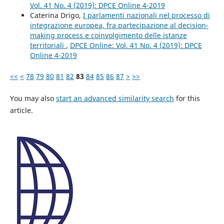
Vol. 41 No. 4 (2019): DPCE Online 4-2019
Caterina Drigo,
I parlamenti nazionali nel processo di
integrazione europea, fra partecipazione al decision-
making process e coinvolgimento delle istanze
territoriali
,
DPCE Online: Vol. 41 No. 4 (2019): DPCE
Online 4-2019
<<
<
78
79
80
81
82
83
84
85
86
87
>
>>
You may also
start an advanced similarity search
for this
article.