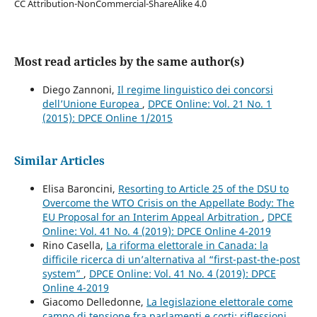
CC Attribution-NonCommercial-ShareAlike 4.0
Most read articles by the same author(s)
Diego Zannoni,
Il regime linguistico dei concorsi
dell’Unione Europea
,
DPCE Online: Vol. 21 No. 1
(2015): DPCE Online 1/2015
Similar Articles
Elisa Baroncini,
Resorting to Article 25 of the DSU to
Overcome the WTO Crisis on the Appellate Body: The
EU Proposal for an Interim Appeal Arbitration
,
DPCE
Online: Vol. 41 No. 4 (2019): DPCE Online 4-2019
Rino Casella,
La riforma elettorale in Canada: la
difficile ricerca di un’alternativa al “first-past-the-post
system”
,
DPCE Online: Vol. 41 No. 4 (2019): DPCE
Online 4-2019
Giacomo Delledonne,
La legislazione elettorale come
campo di tensione fra parlamenti e corti: riflessioni