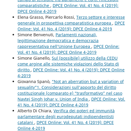
comparatistiche
,
DPCE Online: Vol. 41 No. 4 (2019):
DPCE Online 4-2019
Elena Grasso, Piercarlo Rossi,
Terzo settore e interesse
generale in prospettiva comparatistica europea
,
DPCE
Online: Vol. 41 No. 4 (2019): DPCE Online 4-2019
Simone Benvenuti,
Parlamenti nazionali,
legittimazione democratica e democrazia
rappresentativa nell’Unione Europea
,
DPCE Online:
Vol. 41 No. 4 (2019): DPCE Online 4-2019
Simone Gianello,
Sul (possibile) utilizzo della CEDU
come argine alle sistemiche violazioni dello Stato di
diritto
,
DPCE Online: Vol. 41 No. 4 (2019): DPCE Online
4-2019
Giovanna Spanò,
“Not an aberration but a variation of
sexuality”1. Considerazioni sull’apporto del diritto
costituzionale (comparato e) “trasformativo” nel caso
Navtej Singh Johar v. Union of India
,
DPCE Online: Vol.
41 No. 4 (2019): DPCE Online 4-2019
Alberto Di Chiara,
Verifica dei poteri ed immunità
parlamentare degli eurodeputati indipendentisti
catalani
,
DPCE Online: Vol. 41 No. 4 (2019): DPCE
Online 4-2019