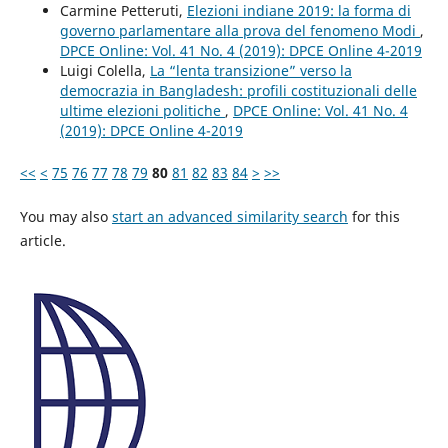
Carmine Petteruti,
Elezioni indiane 2019: la forma di
governo parlamentare alla prova del fenomeno Modi
,
DPCE Online: Vol. 41 No. 4 (2019): DPCE Online 4-2019
Luigi Colella,
La “lenta transizione” verso la
democrazia in Bangladesh: profili costituzionali delle
ultime elezioni politiche
,
DPCE Online: Vol. 41 No. 4
(2019): DPCE Online 4-2019
<<
<
75
76
77
78
79
80
81
82
83
84
>
>>
You may also
start an advanced similarity search
for this
article.