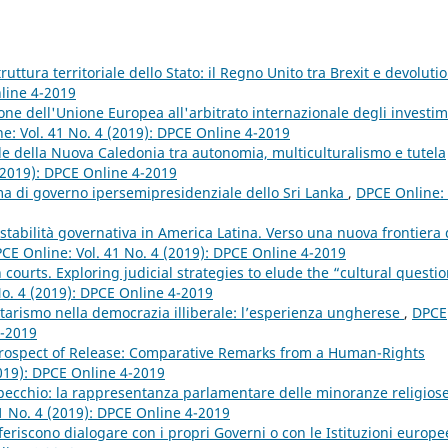
truttura territoriale dello Stato: il Regno Unito tra Brexit e devoluti
nline 4-2019
ione dell'Unione Europea all'arbitrato internazionale degli investim
e: Vol. 41 No. 4 (2019): DPCE Online 4-2019
ale della Nuova Caledonia tra autonomia, multiculturalismo e tutela
(2019): DPCE Online 4-2019
ma di governo ipersemipresidenziale dello Sri Lanka
,
DPCE Online: 
instabilità governativa in America Latina. Verso una nuova frontiera 
CE Online: Vol. 41 No. 4 (2019): DPCE Online 4-2019
n courts. Exploring judicial strategies to elude the “cultural questi
No. 4 (2019): DPCE Online 4-2019
arismo nella democrazia illiberale: l’esperienza ungherese
,
DPCE
4-2019
rospect of Release: Comparative Remarks from a Human-Rights
2019): DPCE Online 4-2019
pecchio: la rappresentanza parlamentare delle minoranze religios
1 No. 4 (2019): DPCE Online 4-2019
feriscono dialogare con i propri Governi o con le Istituzioni europ