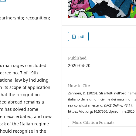
partnership; recognition;
.pdf
Published
sex marriages concluded
2020-04-20
Decree no. 7 of 19th
ational law by including
How to Cite
 its scope of application.
Zannoni, D. (2020). Gli effetti nell’ordinam
hat the recognition
italiano delle unioni civili e dei matrimoni
uded abroad remains a
sex conclusi all’estero.
DPCE Online
,
42
(1).
orm has solved some
https://doi.org/10.57660/dpceonline.2020.
even exacerbated, and new
More Citation Formats
ock of the Italian regime
should recognise in the