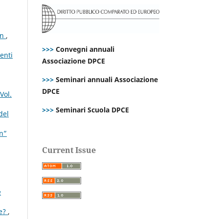
on
,
>>>
Convegni annuali
enti
Associazione DPCE
>>>
Seminari annuali Associazione
DPCE
Vol.
>>>
Seminari Scuola DPCE
del
on”
Current Issue
e
ee?
,