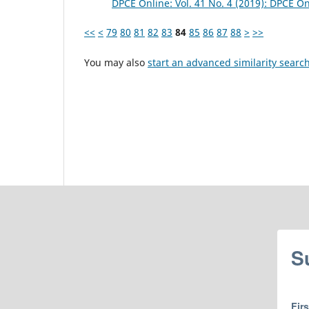
DPCE Online: Vol. 41 No. 4 (2019): DPCE O
<<
<
79
80
81
82
83
84
85
86
87
88
>
>>
You may also
start an advanced similarity searc