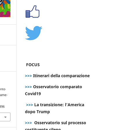
FOCUS
>>>
Itinerari della comparazione
>>>
Osservatorio comparato
ento
Covid19
 same-
>>>
La transizione: l’America
896
dopo Trump
>>>
Osservatorio sul processo
costituente cileno