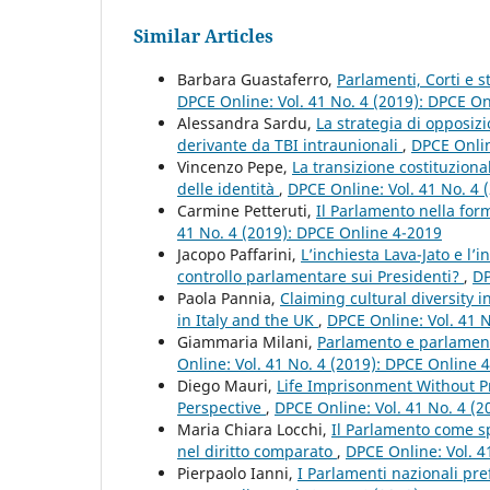
Similar Articles
Barbara Guastaferro,
Parlamenti, Corti e s
DPCE Online: Vol. 41 No. 4 (2019): DPCE O
Alessandra Sardu,
La strategia di opposiz
derivante da TBI intraunionali
,
DPCE Onlin
Vincenzo Pepe,
La transizione costituzion
delle identità
,
DPCE Online: Vol. 41 No. 4 
Carmine Petteruti,
Il Parlamento nella for
41 No. 4 (2019): DPCE Online 4-2019
Jacopo Paffarini,
L’inchiesta Lava-Jato e l’
controllo parlamentare sui Presidenti?
,
DP
Paola Pannia,
Claiming cultural diversity i
in Italy and the UK
,
DPCE Online: Vol. 41 
Giammaria Milani,
Parlamento e parlament
Online: Vol. 41 No. 4 (2019): DPCE Online 
Diego Mauri,
Life Imprisonment Without P
Perspective
,
DPCE Online: Vol. 41 No. 4 (
Maria Chiara Locchi,
Il Parlamento come s
nel diritto comparato
,
DPCE Online: Vol. 4
Pierpaolo Ianni,
I Parlamenti nazionali pre