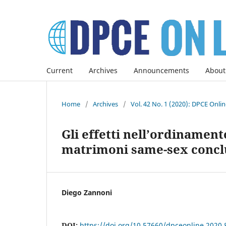
Current
Archives
Announcements
About
Home
/
Archives
/
Vol. 42 No. 1 (2020): DPCE Onli
Gli effetti nell’ordinamento
matrimoni same-sex conclu
Diego Zannoni
DOI:
https://doi.org/10.57660/dpceonline.2020.