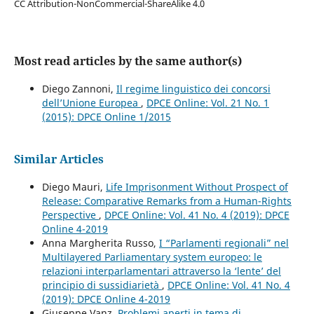
CC Attribution-NonCommercial-ShareAlike 4.0
Most read articles by the same author(s)
Diego Zannoni,
Il regime linguistico dei concorsi
dell’Unione Europea
,
DPCE Online: Vol. 21 No. 1
(2015): DPCE Online 1/2015
Similar Articles
Diego Mauri,
Life Imprisonment Without Prospect of
Release: Comparative Remarks from a Human-Rights
Perspective
,
DPCE Online: Vol. 41 No. 4 (2019): DPCE
Online 4-2019
Anna Margherita Russo,
I “Parlamenti regionali” nel
Multilayered Parliamentary system europeo: le
relazioni interparlamentari attraverso la ‘lente’ del
principio di sussidiarietà
,
DPCE Online: Vol. 41 No. 4
(2019): DPCE Online 4-2019
Giuseppe Vanz,
Problemi aperti in tema di