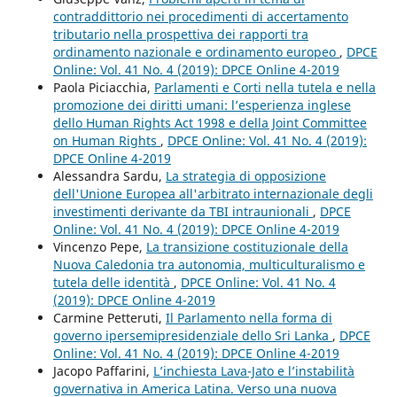
contraddittorio nei procedimenti di accertamento
tributario nella prospettiva dei rapporti tra
ordinamento nazionale e ordinamento europeo
,
DPCE
Online: Vol. 41 No. 4 (2019): DPCE Online 4-2019
Paola Piciacchia,
Parlamenti e Corti nella tutela e nella
promozione dei diritti umani: l’esperienza inglese
dello Human Rights Act 1998 e della Joint Committee
on Human Rights
,
DPCE Online: Vol. 41 No. 4 (2019):
DPCE Online 4-2019
Alessandra Sardu,
La strategia di opposizione
dell'Unione Europea all'arbitrato internazionale degli
investimenti derivante da TBI intraunionali
,
DPCE
Online: Vol. 41 No. 4 (2019): DPCE Online 4-2019
Vincenzo Pepe,
La transizione costituzionale della
Nuova Caledonia tra autonomia, multiculturalismo e
tutela delle identità
,
DPCE Online: Vol. 41 No. 4
(2019): DPCE Online 4-2019
Carmine Petteruti,
Il Parlamento nella forma di
governo ipersemipresidenziale dello Sri Lanka
,
DPCE
Online: Vol. 41 No. 4 (2019): DPCE Online 4-2019
Jacopo Paffarini,
L’inchiesta Lava-Jato e l’instabilità
governativa in America Latina. Verso una nuova