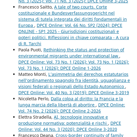
No. 3 (2025): Vol. 71 No. 3 (2025): DPCE Online 3-2025
Francesco Saitto,
A tale of two courts. Corte
costituzionale e Bundesverfassungsgericht nel
sistema di tutela integrata dei diritti fondamentali in
Europa
,
DPCE Online: Vol. 66 No. SP2 (2024): DPCE
ONLINE - SP1 2025 - Giurisdizioni costituzionali e
poteri politici. Riflessioni in chiave comparata - A cura
di R. Tarchi
Paola Puoti,
Rethinking the status and protection of
environmental migrants under international law
,
DPCE Online: Vol. 73 No. 1 (2026): Vol. 73 No. 1 (2026):
Vol. 73 No. 1 (2026): DPCE Online 1-2026
Matteo Monti,
L’asimmetria dei derechos estatutarios
nell’ordinamento spagnolo fra identità, uguaglianza e
visioni federali o regionali dello Estado Autonomico
,
DPCE Online: Vol. 40 No. 3 (2019): DPCE Online 3-2019
Nicoletta Perlo,
Dalla colpa al diritto: la Francia e la
lunga marcia della libertà di abortire
,
DPCE Online:
Vol. 74 No. 2 (2026): DPCE Online 2-2026
Elettra Stradella,
AI, tecnologie innovative e
produzione normativa: potenzialità e rischi
,
DPCE
Online: Vol. 44 No. 3 (2020): DPCE Online 3-2020
Francesco Deana,
Cross-border continuity of family