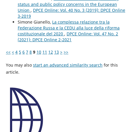
status and public policy concerns in the European
Union
,
DPCE Online: Vol. 40 No. 3 (2019): DPCE Online
3-2019
Simone Gianello,
La complessa relazione tra la
Federazione Russa e la CEDU alla luce della riforma
costituzionale del 2020
,
DPCE Online: Vol. 47 No. 2
(2021): DPCE Online 2-2021
<<
<
4
5
6
7
8
9
10
11
12
13
>
>>
You may also
start an advanced similarity search
for this
article.