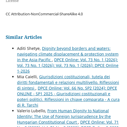
License
CC Attribution-NonCommercial-ShareAlike 4.0
Similar Articles
Aditi Shetye,
Dignity beyond borders and waters:
navigating climate displacement & protection system
in the Asia-Pacific
,
DPCE Online: Vol. 73 No. 1 (2026):
Vol. 73 No. 1 (2026): Vol. 73 No. 1 (2026): DPCE Online
1-2026
Mia Caielli,
Giurisdizioni costituzionali, tutela dei
diritti fondamentali e relazioni multilivello. Riflessioni
di sintesi
,
DPCE Online: Vol. 66 No. SP2 (2024): DPCE
ONLINE - SP1 2025 - Giurisdizioni costituzionali e
poteri politici. Riflessioni in chiave comparata - A cura
di R. Tarchi
Valerio Lubello,
From Human Dignity to National
Identity: The Use of Foreign Jurisprudence by the
Hungarian Constitutional Court
,
DPCE Online: Vol. 71