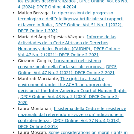
los Estados descentralizados
,
DPCE Online: Vol. 68 No.
4 (2024): DPCE Online 4-2024
Matteo Borzaga,
Le ripercussioni del progresso
tecnologico e dell’Intelligenza Artificiale sui rapporti
di lavoro in Italia
,
DPCE Online: Vol. 51 No. 1 (2022):
DPCE Online 1-2022
María del Ángel Iglesias Vázquez,
Informe de las
Actividades de la Corte Africana de Derechos
Humanos y de los Pueblos (CAfDHP)
,
DPCE Online:
Vol. 47 No. 2 (2021): DPCE Online 2-2021
Giovanni Guiglia,
I preamboli nel sistema
convenzionale della Carta sociale europea
,
DPCE
Online: Vol. 47 No. 2 (2021): DPCE Online 2-2021
Manfredi Marciante,
The right to a healthy
environment under the ACHR: an unprecedent
decision of the Inter-American Court of Human Rights
,
DPCE Online: Vol. 43 No. 2 (2020): DPCE Online 2-
2020
Laura Montanari,
Il sistema della Cedu e le resistenze
nazionali: dal referendum svizzero un’indicazione in
controtendenza
,
DPCE Online: Vol. 37 No. 4 (2018):
DPCE Online 4-2018
Laura Moscati,
Some considerations on moral rights in