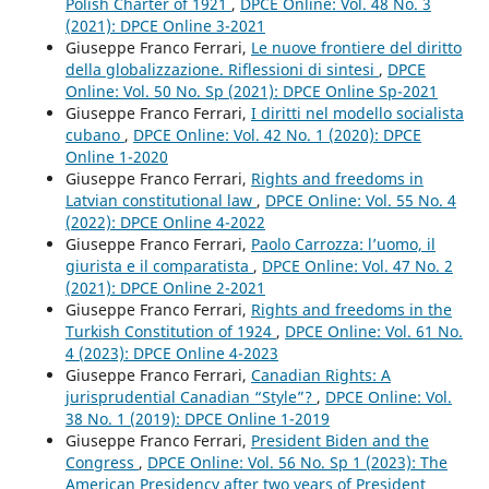
Polish Charter of 1921
,
DPCE Online: Vol. 48 No. 3
(2021): DPCE Online 3-2021
Giuseppe Franco Ferrari,
Le nuove frontiere del diritto
della globalizzazione. Riflessioni di sintesi
,
DPCE
Online: Vol. 50 No. Sp (2021): DPCE Online Sp-2021
Giuseppe Franco Ferrari,
I diritti nel modello socialista
cubano
,
DPCE Online: Vol. 42 No. 1 (2020): DPCE
Online 1-2020
Giuseppe Franco Ferrari,
Rights and freedoms in
Latvian constitutional law
,
DPCE Online: Vol. 55 No. 4
(2022): DPCE Online 4-2022
Giuseppe Franco Ferrari,
Paolo Carrozza: l’uomo, il
giurista e il comparatista
,
DPCE Online: Vol. 47 No. 2
(2021): DPCE Online 2-2021
Giuseppe Franco Ferrari,
Rights and freedoms in the
Turkish Constitution of 1924
,
DPCE Online: Vol. 61 No.
4 (2023): DPCE Online 4-2023
Giuseppe Franco Ferrari,
Canadian Rights: A
jurisprudential Canadian “Style”?
,
DPCE Online: Vol.
38 No. 1 (2019): DPCE Online 1-2019
Giuseppe Franco Ferrari,
President Biden and the
Congress
,
DPCE Online: Vol. 56 No. Sp 1 (2023): The
American Presidency after two years of President