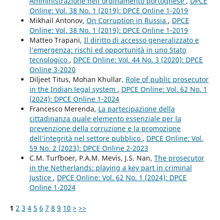
Amministrazione nell’ordinamento portoghese
,
DPCE
Online: Vol. 38 No. 1 (2019): DPCE Online 1-2019
Mikhail Antonov,
On Corruption in Russia
,
DPCE
Online: Vol. 38 No. 1 (2019): DPCE Online 1-2019
Matteo Trapani,
Il diritto di accesso generalizzato e
l’emergenza: rischi ed opportunità in uno Stato
tecnologico
,
DPCE Online: Vol. 44 No. 3 (2020): DPCE
Online 3-2020
Diljeet Titus, Mohan Khullar,
Role of public prosecutor
in the Indian legal system
,
DPCE Online: Vol. 62 No. 1
(2024): DPCE Online 1-2024
Francesco Merenda,
La partecipazione della
cittadinanza quale elemento essenziale per la
prevenzione della corruzione e la promozione
dell’integrità nel settore pubblico
,
DPCE Online: Vol.
59 No. 2 (2023): DPCE Online 2-2023
C.M. Turfboer, P.A.M. Mevis, J.S. Nan,
The prosecutor
in the Netherlands: playing a key part in criminal
Justice
,
DPCE Online: Vol. 62 No. 1 (2024): DPCE
Online 1-2024
1
2
3
4
5
6
7
8
9
10
>
>>