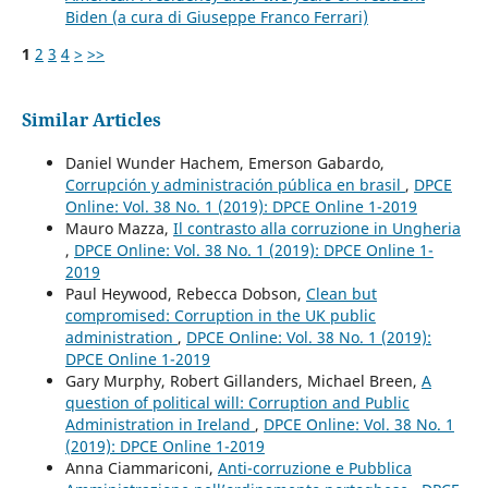
Biden (a cura di Giuseppe Franco Ferrari)
1
2
3
4
>
>>
Similar Articles
Daniel Wunder Hachem, Emerson Gabardo,
Corrupción y administración pública en brasil
,
DPCE
Online: Vol. 38 No. 1 (2019): DPCE Online 1-2019
Mauro Mazza,
Il contrasto alla corruzione in Ungheria
,
DPCE Online: Vol. 38 No. 1 (2019): DPCE Online 1-
2019
Paul Heywood, Rebecca Dobson,
Clean but
compromised: Corruption in the UK public
administration
,
DPCE Online: Vol. 38 No. 1 (2019):
DPCE Online 1-2019
Gary Murphy, Robert Gillanders, Michael Breen,
A
question of political will: Corruption and Public
Administration in Ireland
,
DPCE Online: Vol. 38 No. 1
(2019): DPCE Online 1-2019
Anna Ciammariconi,
Anti-corruzione e Pubblica