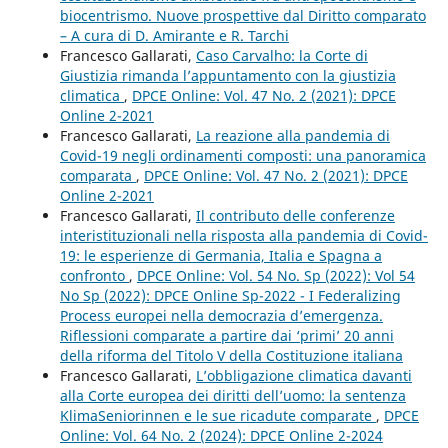
biocentrismo. Nuove prospettive dal Diritto comparato
– A cura di D. Amirante e R. Tarchi
Francesco Gallarati,
Caso Carvalho: la Corte di
Giustizia rimanda l’appuntamento con la giustizia
climatica
,
DPCE Online: Vol. 47 No. 2 (2021): DPCE
Online 2-2021
Francesco Gallarati,
La reazione alla pandemia di
Covid-19 negli ordinamenti composti: una panoramica
comparata
,
DPCE Online: Vol. 47 No. 2 (2021): DPCE
Online 2-2021
Francesco Gallarati,
Il contributo delle conferenze
interistituzionali nella risposta alla pandemia di Covid-
19: le esperienze di Germania, Italia e Spagna a
confronto
,
DPCE Online: Vol. 54 No. Sp (2022): Vol 54
No Sp (2022): DPCE Online Sp-2022 - I Federalizing
Process europei nella democrazia d’emergenza.
Riflessioni comparate a partire dai ‘primi’ 20 anni
della riforma del Titolo V della Costituzione italiana
Francesco Gallarati,
L’obbligazione climatica davanti
alla Corte europea dei diritti dell’uomo: la sentenza
KlimaSeniorinnen e le sue ricadute comparate
,
DPCE
Online: Vol. 64 No. 2 (2024): DPCE Online 2-2024