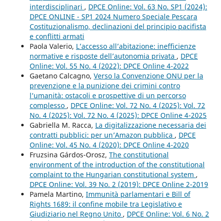
interdisciplinari
,
DPCE Online: Vol. 63 No. SP1 (2024):
DPCE ONLINE - SP1 2024 Numero Speciale Pescara
Costituzionalismo, declinazioni del principio pacifista
e conflitti armati
Paola Valerio,
L’accesso all’abitazione: inefficienze
normative e risposte dell’autonomia privata
,
DPCE
Online: Vol. 55 No. 4 (2022): DPCE Online 4-2022
Gaetano Calcagno,
Verso la Convenzione ONU per la
prevenzione e la punizione dei crimini contro
l’umanità: ostacoli e prospettive di un percorso
complesso
,
DPCE Online: Vol. 72 No. 4 (2025): Vol. 72
No. 4 (2025): Vol. 72 No. 4 (2025): DPCE Online 4-2025
Gabriella M. Racca,
La digitalizzazione necessaria dei
contratti pubblici: per un’Amazon pubblica
,
DPCE
Online: Vol. 45 No. 4 (2020): DPCE Online 4-2020
Fruzsina Gárdos-Orosz,
The constitutional
environment of the introduction of the constitutional
complaint to the Hungarian constitutional system
,
DPCE Online: Vol. 39 No. 2 (2019): DPCE Online 2-2019
Pamela Martino,
Immunità parlamentari e Bill of
Rights 1689: il confine mobile tra Legislativo e
Giudiziario nel Regno Unito
,
DPCE Online: Vol. 6 No. 2