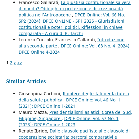
Francesco Gallarati,
La giustizia costituzionale salverà
il mondo? Obblighi di protezione e discrezionalità
politica nell’Antropocene
,
DPCE Online: Vol. 66 No.
SP2 (2024): DPCE ONLINE - SP1 2025 - Giurisdizioni
costituzionali e poteri politici. Riflessioni in chiave
comparata - A cura di R. Tarchi
Lorenzo Cuocolo, Francesco Gallarati,
Introduzione
alla seconda parte
,
DPCE Online: Vol. 68 No. 4 (2024):
DPCE Online 4-2024
1
2
>
>>
Similar Articles
Giuseppina Carboni,
Il potere degli stati per la tutela
della salute pubblica
,
DPCE Online: Vol. 46 No. 1
(2021): DPCE Online 1-2021
Mauro Mazza,
Presidenzialismi asiatici: Corea del Sud,
Filippine, Singapore
,
DPCE Online: Vol. 57 No. 1
(2023): DPCE Online 1-2023
Renato Ibrido,
Dalle clausole pacifiste alle clausole di
cooperazione societaria: percorsi comparativi e