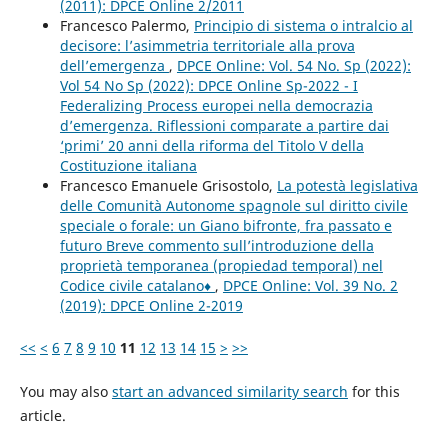
(2011): DPCE Online 2/2011
Francesco Palermo,
Principio di sistema o intralcio al
decisore: l’asimmetria territoriale alla prova
dell’emergenza
,
DPCE Online: Vol. 54 No. Sp (2022):
Vol 54 No Sp (2022): DPCE Online Sp-2022 - I
Federalizing Process europei nella democrazia
d’emergenza. Riflessioni comparate a partire dai
‘primi’ 20 anni della riforma del Titolo V della
Costituzione italiana
Francesco Emanuele Grisostolo,
La potestà legislativa
delle Comunità Autonome spagnole sul diritto civile
speciale o forale: un Giano bifronte, fra passato e
futuro Breve commento sull’introduzione della
proprietà temporanea (propiedad temporal) nel
Codice civile catalano♦
,
DPCE Online: Vol. 39 No. 2
(2019): DPCE Online 2-2019
<<
<
6
7
8
9
10
11
12
13
14
15
>
>>
You may also
start an advanced similarity search
for this
article.