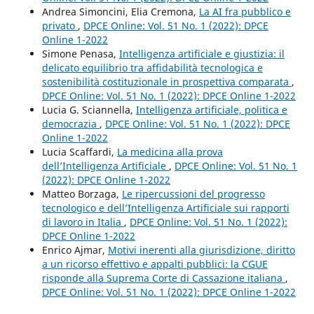
Andrea Simoncini, Elia Cremona,
La AI fra pubblico e
privato
,
DPCE Online: Vol. 51 No. 1 (2022): DPCE
Online 1-2022
Simone Penasa,
Intelligenza artificiale e giustizia: il
delicato equilibrio tra affidabilità tecnologica e
sostenibilità costituzionale in prospettiva comparata
,
DPCE Online: Vol. 51 No. 1 (2022): DPCE Online 1-2022
Lucia G. Sciannella,
Intelligenza artificiale, politica e
democrazia
,
DPCE Online: Vol. 51 No. 1 (2022): DPCE
Online 1-2022
Lucia Scaffardi,
La medicina alla prova
dell’Intelligenza Artificiale
,
DPCE Online: Vol. 51 No. 1
(2022): DPCE Online 1-2022
Matteo Borzaga,
Le ripercussioni del progresso
tecnologico e dell’Intelligenza Artificiale sui rapporti
di lavoro in Italia
,
DPCE Online: Vol. 51 No. 1 (2022):
DPCE Online 1-2022
Enrico Ajmar,
Motivi inerenti alla giurisdizione, diritto
a un ricorso effettivo e appalti pubblici: la CGUE
risponde alla Suprema Corte di Cassazione italiana
,
DPCE Online: Vol. 51 No. 1 (2022): DPCE Online 1-2022