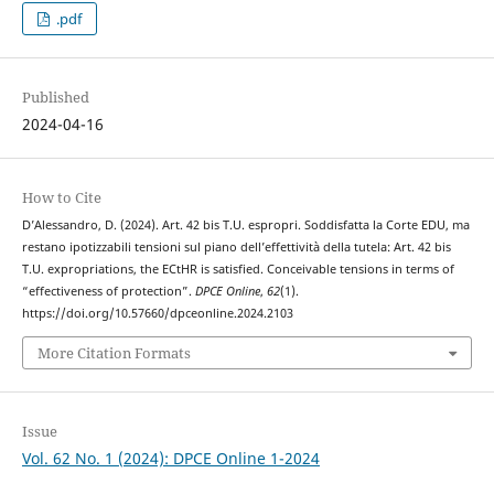
.pdf
Published
2024-04-16
How to Cite
D’Alessandro, D. (2024). Art. 42 bis T.U. espropri. Soddisfatta la Corte EDU, ma
restano ipotizzabili tensioni sul piano dell’effettività della tutela: Art. 42 bis
T.U. expropriations, the ECtHR is satisfied. Conceivable tensions in terms of
“effectiveness of protection”.
DPCE Online
,
62
(1).
https://doi.org/10.57660/dpceonline.2024.2103
More Citation Formats
Issue
Vol. 62 No. 1 (2024): DPCE Online 1-2024