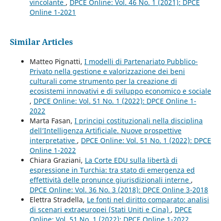
vincolante
,
DPCE Online: Vol. 46 No. 1 (2021): DPCE
Online 1-2021
Similar Articles
Matteo Pignatti,
I modelli di Partenariato Pubblico-
Privato nella gestione e valorizzazione dei beni
culturali come strumento per la creazione di
ecosistemi innovativi e di sviluppo economico e sociale
,
DPCE Online: Vol. 51 No. 1 (2022): DPCE Online 1-
2022
Marta Fasan,
I principi costituzionali nella disciplina
dell’Intelligenza Artificiale. Nuove prospettive
interpretative
,
DPCE Online: Vol. 51 No. 1 (2022): DPCE
Online 1-2022
Chiara Graziani,
La Corte EDU sulla libertà di
espressione in Turchia: tra stato di emergenza ed
effettività delle pronunce giurisdizionali interne
,
DPCE Online: Vol. 36 No. 3 (2018): DPCE Online 3-2018
Elettra Stradella,
Le fonti nel diritto comparato: analisi
di scenari extraeuropei (Stati Uniti e Cina)
,
DPCE
Online: Vol. 51 No. 1 (2022): DPCE Online 1-2022