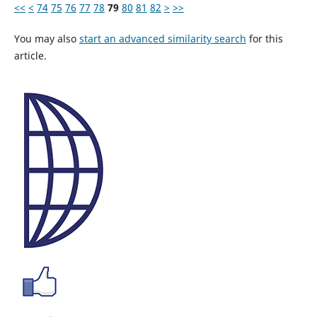
<<
<
74
75
76
77
78
79
80
81
82
>
>>
You may also
start an advanced similarity search
for this
article.