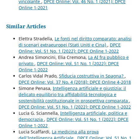
vincolante
,
DPCE Online: Vol. 46 No. 1 (2021): DPCE
Online 1-2021
Similar Articles
Elettra Stradella,
Le fonti nel diritto comparato: analisi
di scenari extraeuropei (Stati Uniti e Cina)
,
DPCE
Online: Vol. 51 No. 1 (2022): DPCE Online 1-2022
Andrea Simoncini, Elia Cremona,
La AI fra pubblico e
privato
,
DPCE Online: Vol. 51 No. 1 (2022): DPCE
Online 1-2022
Carlos Vidal Prado,
Sfiducia costruttiva in Spagna?
,
DPCE Online: Vol. 37 No. 4 (2018): DPCE Online 4-2018
Simone Penasa,
Intelligenza artificiale e giustizia: il
delicato equilibrio tra affidabilità tecnologica e
sostenibilità costituzionale in prospettiva comparata
,
DPCE Online: Vol. 51 No. 1 (2022): DPCE Online 1-2022
Lucia G. Sciannella,
Intelligenza artificiale, politica e
democrazia
,
DPCE Online: Vol. 51 No. 1 (2022): DPCE
Online 1-2022
Lucia Scaffardi,
La medicina alla prova
dell’Intelligenza Artificiale
,
DPCE Online: Vol. 51 No. 1