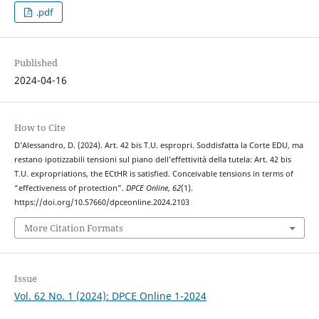
.pdf
Published
2024-04-16
How to Cite
D’Alessandro, D. (2024). Art. 42 bis T.U. espropri. Soddisfatta la Corte EDU, ma
restano ipotizzabili tensioni sul piano dell’effettività della tutela: Art. 42 bis
T.U. expropriations, the ECtHR is satisfied. Conceivable tensions in terms of
“effectiveness of protection”.
DPCE Online
,
62
(1).
https://doi.org/10.57660/dpceonline.2024.2103
More Citation Formats
Issue
Vol. 62 No. 1 (2024): DPCE Online 1-2024