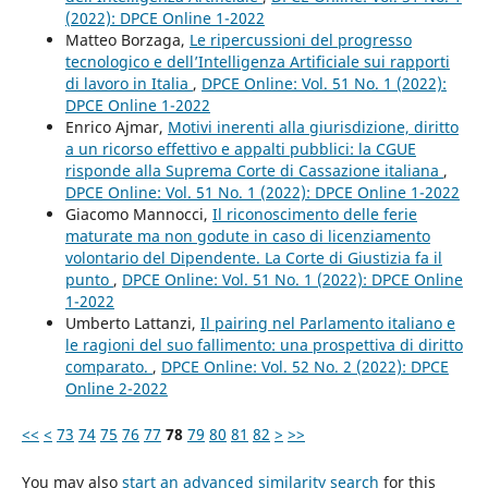
(2022): DPCE Online 1-2022
Matteo Borzaga,
Le ripercussioni del progresso
tecnologico e dell’Intelligenza Artificiale sui rapporti
di lavoro in Italia
,
DPCE Online: Vol. 51 No. 1 (2022):
DPCE Online 1-2022
Enrico Ajmar,
Motivi inerenti alla giurisdizione, diritto
a un ricorso effettivo e appalti pubblici: la CGUE
risponde alla Suprema Corte di Cassazione italiana
,
DPCE Online: Vol. 51 No. 1 (2022): DPCE Online 1-2022
Giacomo Mannocci,
Il riconoscimento delle ferie
maturate ma non godute in caso di licenziamento
volontario del Dipendente. La Corte di Giustizia fa il
punto
,
DPCE Online: Vol. 51 No. 1 (2022): DPCE Online
1-2022
Umberto Lattanzi,
Il pairing nel Parlamento italiano e
le ragioni del suo fallimento: una prospettiva di diritto
comparato.
,
DPCE Online: Vol. 52 No. 2 (2022): DPCE
Online 2-2022
<<
<
73
74
75
76
77
78
79
80
81
82
>
>>
You may also
start an advanced similarity search
for this