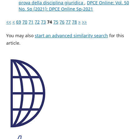
prova della disciplina giuridica
,
DPCE Online: Vol. 50
No. Sp (2021): DPCE Online Sp-2021
<<
<
69
70
71
72
73
74
75
76
77
78
>
>>
You may also
start an advanced similarity search
for this
article.