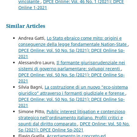
vincolante
,
DPCE Online: Vol. 46 No. 1 (2021): DPCE
Online 1-2021
Similar Articles
Andrea Gatti,
Lo Stato ebraico come mito: origini e
conseguenze della legge fondamentale Nation-State
,
DPCE Online: Vol. 50 No. Sp (2021): DPCE Online Sp-
2021
Alessandro Lauro,
Il formante giurisprudenziale nei
sistemi di governo parlamentare: sviluppi recenti
,
DPCE Online: Vol. 50 No. Sp (2021): DPCE Online Sp-
2021
Silvia Bagni,
La costruzione di un nuovo “eco-sistema
giuridico” attraverso i formanti giudiziale e forense
,
DPCE Online: Vol. 50 No. Sp (2021): DPCE Online Sp-
2021
Simone Pitto,
Public interest litigation e contenzioso
strategico nell'ordinamento italiano. Profili critici e
spunti dal diritto comparato
,
DPCE Online: Vol. 50 No.
Sp (2021): DPCE Online Sp-2021
Flavio Guella,
Accertamento in concreto ed