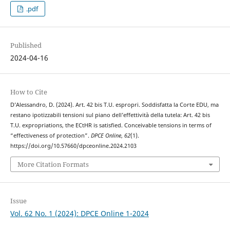
.pdf
Published
2024-04-16
How to Cite
D’Alessandro, D. (2024). Art. 42 bis T.U. espropri. Soddisfatta la Corte EDU, ma
restano ipotizzabili tensioni sul piano dell’effettività della tutela: Art. 42 bis
T.U. expropriations, the ECtHR is satisfied. Conceivable tensions in terms of
“effectiveness of protection”.
DPCE Online
,
62
(1).
https://doi.org/10.57660/dpceonline.2024.2103
More Citation Formats
Issue
Vol. 62 No. 1 (2024): DPCE Online 1-2024