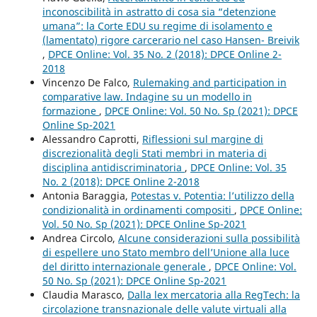
inconoscibilità in astratto di cosa sia “detenzione
umana”: la Corte EDU su regime di isolamento e
(lamentato) rigore carcerario nel caso Hansen- Breivik
,
DPCE Online: Vol. 35 No. 2 (2018): DPCE Online 2-
2018
Vincenzo De Falco,
Rulemaking and participation in
comparative law. Indagine su un modello in
formazione
,
DPCE Online: Vol. 50 No. Sp (2021): DPCE
Online Sp-2021
Alessandro Caprotti,
Riflessioni sul margine di
discrezionalità degli Stati membri in materia di
disciplina antidiscriminatoria
,
DPCE Online: Vol. 35
No. 2 (2018): DPCE Online 2-2018
Antonia Baraggia,
Potestas v. Potentia: l’utilizzo della
condizionalità in ordinamenti compositi
,
DPCE Online:
Vol. 50 No. Sp (2021): DPCE Online Sp-2021
Andrea Circolo,
Alcune considerazioni sulla possibilità
di espellere uno Stato membro dell’Unione alla luce
del diritto internazionale generale
,
DPCE Online: Vol.
50 No. Sp (2021): DPCE Online Sp-2021
Claudia Marasco,
Dalla lex mercatoria alla RegTech: la
circolazione transnazionale delle valute virtuali alla