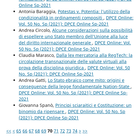
Online Sp-2021
Antonia Baraggia,
Potestas v. Potentia: l’utilizzo della
condizionalità in ordinamenti compositi
,
DPCE Online:
Vol. 50 No. Sp (2021): DPCE Online Sp-2021
Andrea Circolo,
Alcune considerazioni sulla possibilità
di espellere uno Stato membro dell’Unione alla luce
del diritto internazionale generale
,
DPCE Online: Vol.
50 No. Sp (2021): DPCE Online Sp-2021
Claudia Marasco,
Dalla lex mercatoria alla RegTech: la
circolazione transnazionale delle valute virtuali alla
prova della disciplina giuridica
,
DPCE Online: Vol. 50
No. Sp (2021): DPCE Online Sp-2021
Andrea Gatti,
Lo Stato ebraico come mito: origini e
conseguenze della legge fondamentale Nation-State
,
DPCE Online: Vol. 50 No. Sp (2021): DPCE Online Sp-
2021
Giovanna Spanò,
Principi sciaraitici e Costituzione: un
binomio da ripensare
,
DPCE Online: Vol. 50 No. Sp
(2021): DPCE Online Sp-2021
<<
<
65
66
67
68
69
70
71
72
73
74
>
>>