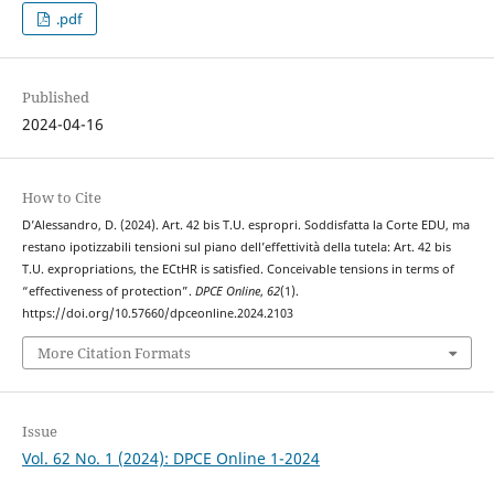
.pdf
Published
2024-04-16
How to Cite
D’Alessandro, D. (2024). Art. 42 bis T.U. espropri. Soddisfatta la Corte EDU, ma
restano ipotizzabili tensioni sul piano dell’effettività della tutela: Art. 42 bis
T.U. expropriations, the ECtHR is satisfied. Conceivable tensions in terms of
“effectiveness of protection”.
DPCE Online
,
62
(1).
https://doi.org/10.57660/dpceonline.2024.2103
More Citation Formats
Issue
Vol. 62 No. 1 (2024): DPCE Online 1-2024