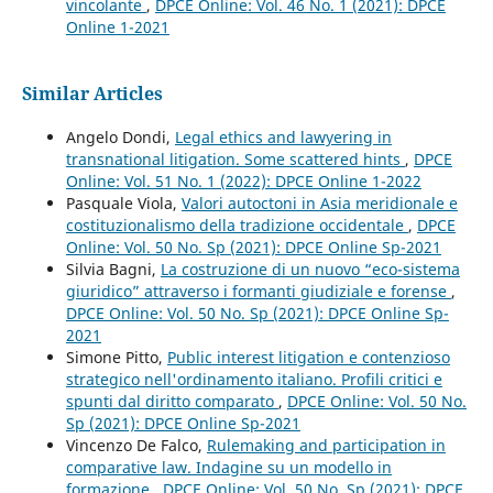
vincolante
,
DPCE Online: Vol. 46 No. 1 (2021): DPCE
Online 1-2021
Similar Articles
Angelo Dondi,
Legal ethics and lawyering in
transnational litigation. Some scattered hints
,
DPCE
Online: Vol. 51 No. 1 (2022): DPCE Online 1-2022
Pasquale Viola,
Valori autoctoni in Asia meridionale e
costituzionalismo della tradizione occidentale
,
DPCE
Online: Vol. 50 No. Sp (2021): DPCE Online Sp-2021
Silvia Bagni,
La costruzione di un nuovo “eco-sistema
giuridico” attraverso i formanti giudiziale e forense
,
DPCE Online: Vol. 50 No. Sp (2021): DPCE Online Sp-
2021
Simone Pitto,
Public interest litigation e contenzioso
strategico nell'ordinamento italiano. Profili critici e
spunti dal diritto comparato
,
DPCE Online: Vol. 50 No.
Sp (2021): DPCE Online Sp-2021
Vincenzo De Falco,
Rulemaking and participation in
comparative law. Indagine su un modello in
formazione
,
DPCE Online: Vol. 50 No. Sp (2021): DPCE