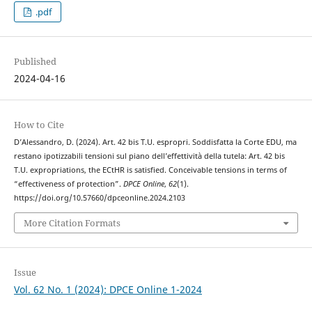
.pdf
Published
2024-04-16
How to Cite
D’Alessandro, D. (2024). Art. 42 bis T.U. espropri. Soddisfatta la Corte EDU, ma
restano ipotizzabili tensioni sul piano dell’effettività della tutela: Art. 42 bis
T.U. expropriations, the ECtHR is satisfied. Conceivable tensions in terms of
“effectiveness of protection”.
DPCE Online
,
62
(1).
https://doi.org/10.57660/dpceonline.2024.2103
More Citation Formats
Issue
Vol. 62 No. 1 (2024): DPCE Online 1-2024