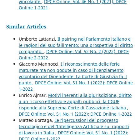
vincolante
,
DPCE Online: Vol. 46 No. 1 (2021): DPCE
Online 1-2021
Similar Articles
Umberto Lattanzi,
Il pairing nel Parlamento italiano e
le ragioni del suo fallimento: una prospettiva di diritto
comparato.
,
DPCE Online: Vol. 52 No. 2 (2022): DPCE
Online 2-2022
Giacomo Mannocci,
Il riconoscimento delle ferie
maturate ma non godute in caso di licenziamento
volontario del Dipendente. La Corte di Giustizia fa il
punto
,
DPCE Online: Vol. 51 No. 1 (2022): DPCE Online
1-2022
Enrico Ajmar,
Motivi inerenti alla giurisdizione, diritto
a un ricorso effettivo e appalti pubblici: la CGUE
risponde alla Suprema Corte di Cassazione italiana
,
DPCE Online: Vol. 51 No. 1 (2022): DPCE Online 1-2022
Matteo Borzaga,
Le ripercussioni del progresso
tecnologico e dell’Intelligenza Artificiale sui rapporti
di lavoro in Italia
,
DPCE Online: Vol. 51 No. 1 (2022):
DPCE Online 1-2022