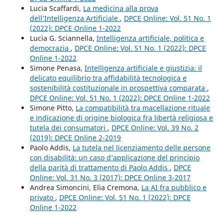
Lucia Scaffardi,
La medicina alla prova
dell’Intelligenza Artificiale
,
DPCE Online: Vol. 51 No. 1
(2022): DPCE Online 1-2022
Lucia G. Sciannella,
Intelligenza artificiale, politica e
democrazia
,
DPCE Online: Vol. 51 No. 1 (2022): DPCE
Online 1-2022
Simone Penasa,
Intelligenza artificiale e giustizia: il
delicato equilibrio tra affidabilità tecnologica e
sostenibilità costituzionale in prospettiva comparata
,
DPCE Online: Vol. 51 No. 1 (2022): DPCE Online 1-2022
Simone Pitto,
La compatibilità tra macellazione rituale
e indicazione di origine biologica fra libertà religiosa e
tutela dei consumatori
,
DPCE Online: Vol. 39 No. 2
(2019): DPCE Online 2-2019
Paolo Addis,
La tutela nel licenziamento delle persone
con disabilità: un caso d’applicazione del principio
della parità di trattamento di Paolo Addis
,
DPCE
Online: Vol. 31 No. 3 (2017): DPCE Online 3-2017
Andrea Simoncini, Elia Cremona,
La AI fra pubblico e
privato
,
DPCE Online: Vol. 51 No. 1 (2022): DPCE
Online 1-2022