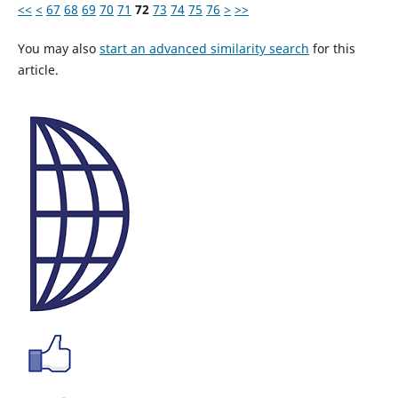
<<
<
67
68
69
70
71
72
73
74
75
76
>
>>
You may also
start an advanced similarity search
for this
article.