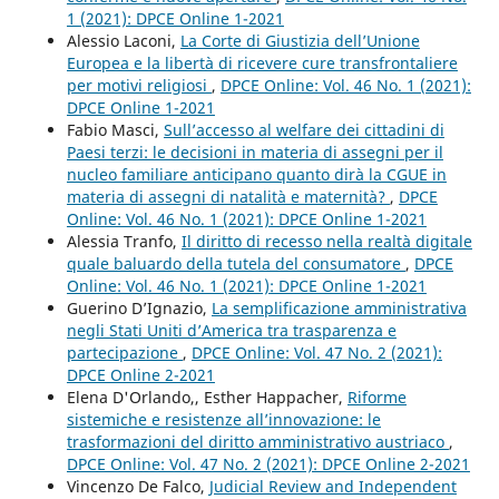
1 (2021): DPCE Online 1-2021
Alessio Laconi,
La Corte di Giustizia dell’Unione
Europea e la libertà di ricevere cure transfrontaliere
per motivi religiosi
,
DPCE Online: Vol. 46 No. 1 (2021):
DPCE Online 1-2021
Fabio Masci,
Sull’accesso al welfare dei cittadini di
Paesi terzi: le decisioni in materia di assegni per il
nucleo familiare anticipano quanto dirà la CGUE in
materia di assegni di natalità e maternità?
,
DPCE
Online: Vol. 46 No. 1 (2021): DPCE Online 1-2021
Alessia Tranfo,
Il diritto di recesso nella realtà digitale
quale baluardo della tutela del consumatore
,
DPCE
Online: Vol. 46 No. 1 (2021): DPCE Online 1-2021
Guerino D’Ignazio,
La semplificazione amministrativa
negli Stati Uniti d’America tra trasparenza e
partecipazione
,
DPCE Online: Vol. 47 No. 2 (2021):
DPCE Online 2-2021
Elena D'Orlando,, Esther Happacher,
Riforme
sistemiche e resistenze all’innovazione: le
trasformazioni del diritto amministrativo austriaco
,
DPCE Online: Vol. 47 No. 2 (2021): DPCE Online 2-2021
Vincenzo De Falco,
Judicial Review and Independent