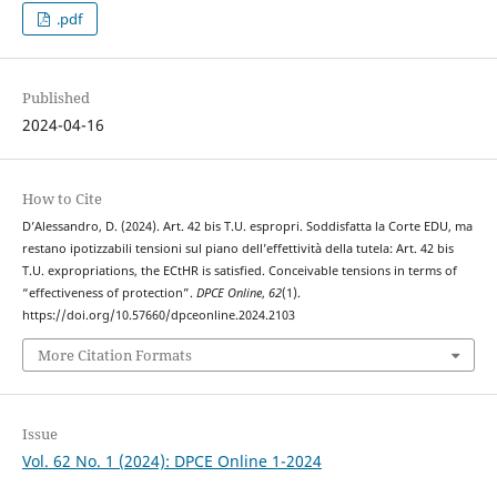
.pdf
Published
2024-04-16
How to Cite
D’Alessandro, D. (2024). Art. 42 bis T.U. espropri. Soddisfatta la Corte EDU, ma
restano ipotizzabili tensioni sul piano dell’effettività della tutela: Art. 42 bis
T.U. expropriations, the ECtHR is satisfied. Conceivable tensions in terms of
“effectiveness of protection”.
DPCE Online
,
62
(1).
https://doi.org/10.57660/dpceonline.2024.2103
More Citation Formats
Issue
Vol. 62 No. 1 (2024): DPCE Online 1-2024