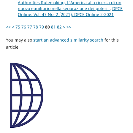
Authorities Rulemaking. L’America alla ricerca di un
nuovo equilibrio nella separazione dei poteri.
,
DPCE
Online: Vol. 47 No. 2 (2021): DPCE Online 2-2021
<<
<
75
76
77
78
79
80
81
82
>
>>
You may also
start an advanced similarity search
for this
article.