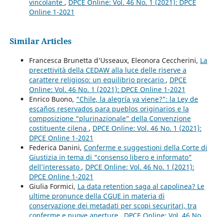
vincolante
,
DPCE Online: Vol. 46 No. 1 (2021): DPCE
Online 1-2021
Similar Articles
Francesca Brunetta d’Usseaux, Eleonora Ceccherini,
La
precettività della CEDAW alla luce delle riserve a
carattere religioso: un equilibrio precario
,
DPCE
Online: Vol. 46 No. 1 (2021): DPCE Online 1-2021
Enrico Buono,
“Chile, la alegría ya viene?”: la Ley de
escaños reservados para pueblos originarios e la
composizione “plurinazionale” della Convenzione
costituente cilena
,
DPCE Online: Vol. 46 No. 1 (2021):
DPCE Online 1-2021
Federica Danini,
Conferme e suggestioni della Corte di
Giustizia in tema di “consenso libero e informato”
dell’interessato
,
DPCE Online: Vol. 46 No. 1 (2021):
DPCE Online 1-2021
Giulia Formici,
La data retention saga al capolinea? Le
ultime pronunce della CGUE in materia di
conservazione dei metadati per scopi securitari, tra
conferme e nuove aperture
,
DPCE Online: Vol. 46 No.