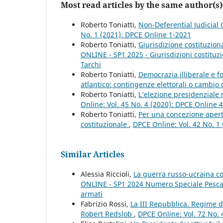
Most read articles by the same author(s)
Roberto Toniatti,
Non-Deferential Judicial
No. 1 (2021): DPCE Online 1-2021
Roberto Toniatti,
Giurisdizione costituziona
ONLINE - SP1 2025 - Giurisdizioni costituzio
Tarchi
Roberto Toniatti,
Democrazia illiberale e fo
atlantico: contingenze elettorali o cambi
Roberto Toniatti,
L’elezione presidenziale 
Online: Vol. 45 No. 4 (2020): DPCE Online 
Roberto Toniatti,
Per una concezione apert
costituzionale
,
DPCE Online: Vol. 42 No. 1
Similar Articles
Alessia Riccioli,
La guerra russo-ucraina c
ONLINE - SP1 2024 Numero Speciale Pescara 
armati
Fabrizio Rossi,
La III Repubblica. Regime 
Robert Redslob
,
DPCE Online: Vol. 72 No. 4