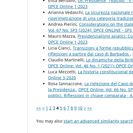
Elisa Bertolini,
Un Presidente “reattivo”: i
DPCE Online 1-2023
Arianna Vedaschi,
La sicurezza nazionale
riperimetrazione di una categoria tradizi
Andrea Pierini,
Considerations on the stat
Vol. 67 No. SP3 (2024): DPCE ONLINE - SP
Mauro Mazza,
Presidenzialismi asiatici: C
DPCE Online 1-2023
Licia Cianci,
Transizioni a forme repubblica
riflessioni a partire dal caso di Barbados
,
Claudio Martinelli,
Le dinamiche della Brit
DPCE Online: Vol. 46 No. 1 (2021): DPCE O
Luca Mezzetti,
La historia constitucional 
Online 3-2020
Rosa Iannaccone,
La rielezione del Capo de
la Presidenza
,
DPCE Online: Vol. 66 No. SP
politici. Riflessioni in chiave comparata - A
<<
<
1
2
3
4
5
6
7
8
9
10
>
>>
You may also
start an advanced similarity searc