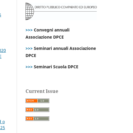
6
>>>
Convegni annuali
Associazione DPCE
>>>
Seminari annuali Associazione
020
DPCE
E
>>>
Seminari Scuola DPCE
Current Issue
d o
025