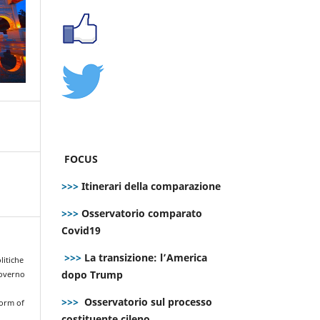
FOCUS
>>>
Itinerari della comparazione
>>>
Osservatorio comparato
Covid19
>>>
La transizione: l’America
olitiche
dopo Trump
governo
l
>>>
Osservatorio sul processo
form of
costituente cileno