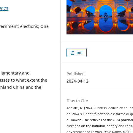
2073
overnment; elections; One
.pdf
arliamentary and
Published
usses to what extent the
2024-04-12
ainland China and the
How to Cite
Toniatti, R. (2024). I riflessi delle elezioni p
del 2024 su identità nazionale e forma di 
di Taiwan: The reflexes of the 2024 politica
elections on the national identity and the 
government of Taiwan.
DPCE Online
,
62
(1).