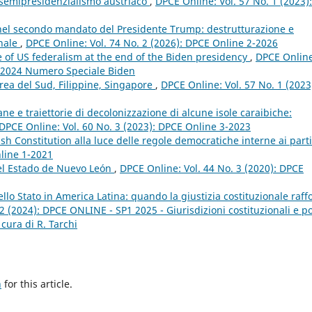
l semipresidenzialismo austriaco
,
DPCE Online: Vol. 57 No. 1 (2023):
 nel secondo mandato del Presidente Trump: destrutturazione e
onale
,
DPCE Online: Vol. 74 No. 2 (2026): DPCE Online 2-2026
e of US federalism at the end of the Biden presidency
,
DPCE Online
3 2024 Numero Speciale Biden
orea del Sud, Filippine, Singapore
,
DPCE Online: Vol. 57 No. 1 (2023
ne e traiettorie di decolonizzazione di alcune isole caraibiche:
DPCE Online: Vol. 60 No. 3 (2023): DPCE Online 3-2023
ish Constitution alla luce delle regole democratiche interne ai parti
nline 1-2021
del Estado de Nuevo León
,
DPCE Online: Vol. 44 No. 3 (2020): DPCE
llo Stato in America Latina: quando la giustizia costituzionale raff
2 (2024): DPCE ONLINE - SP1 2025 - Giurisdizioni costituzionali e po
 cura di R. Tarchi
h
for this article.