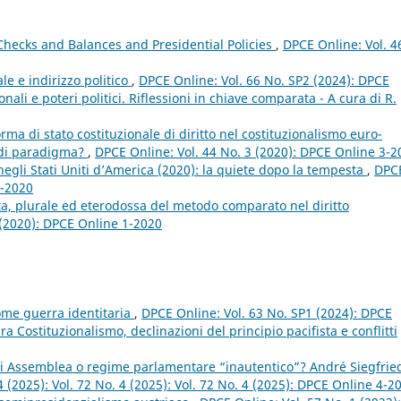
 Checks and Balances and Presidential Policies
,
DPCE Online: Vol. 4
le e indirizzo politico
,
DPCE Online: Vol. 66 No. SP2 (2024): DPCE
nali e poteri politici. Riflessioni in chiave comparata - A cura di R.
rma di stato costituzionale di diritto nel costituzionalismo euro-
o di paradigma?
,
DPCE Online: Vol. 44 No. 3 (2020): DPCE Online 3-2
negli Stati Uniti d’America (2020): la quiete dopo la tempesta
,
DPC
4-2020
a, plurale ed eterodossa del metodo comparato nel diritto
 (2020): DPCE Online 1-2020
ome guerra identitaria
,
DPCE Online: Vol. 63 No. SP1 (2024): DPCE
Costituzionalismo, declinazioni del principio pacifista e conflitti
di Assemblea o regime parlamentare “inautentico”? André Siegfrie
 (2025): Vol. 72 No. 4 (2025): Vol. 72 No. 4 (2025): DPCE Online 4-2