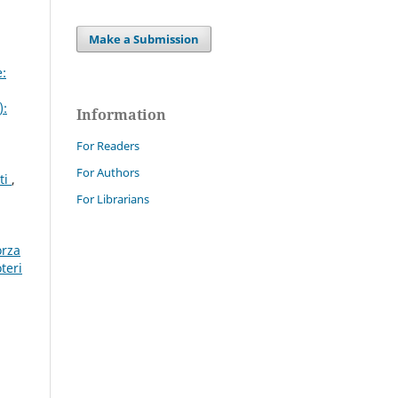
Make a Submission
:
):
Information
For Readers
For Authors
ti
,
For Librarians
orza
teri