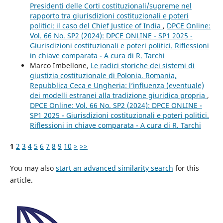
Presidenti delle Corti costituzionali/supreme nel
rapporto tra giurisdizioni costituzionali e poteri
politici: il caso del Chief Justice of India
,
DPCE Online:
Vol. 66 No. SP2 (2024): DPCE ONLINE - SP1 2025 -
Giurisdizioni costituzionali e poteri politici. Riflessioni
in chiave comparata - A cura di R. Tarchi
Marco Imbellone,
Le radici storiche dei sistemi di
giustizia costituzionale di Polonia, Romania,
Repubblica Ceca e Ungheria: l’influenza (eventuale)
dei modelli estranei alla tradizione giuridica propria
,
DPCE Online: Vol. 66 No. SP2 (2024): DPCE ONLINE -
SP1 2025 - Giurisdizioni costituzionali e poteri politici.
Riflessioni in chiave comparata - A cura di R. Tarchi
1
2
3
4
5
6
7
8
9
10
>
>>
You may also
start an advanced similarity search
for this
article.