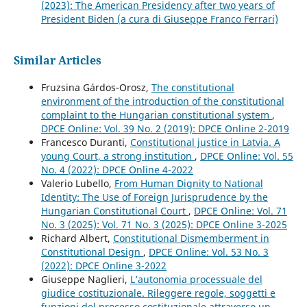
(2023): The American Presidency after two years of
President Biden (a cura di Giuseppe Franco Ferrari)
Similar Articles
Fruzsina Gárdos-Orosz,
The constitutional
environment of the introduction of the constitutional
complaint to the Hungarian constitutional system
,
DPCE Online: Vol. 39 No. 2 (2019): DPCE Online 2-2019
Francesco Duranti,
Constitutional justice in Latvia. A
young Court, a strong institution
,
DPCE Online: Vol. 55
No. 4 (2022): DPCE Online 4-2022
Valerio Lubello,
From Human Dignity to National
Identity: The Use of Foreign Jurisprudence by the
Hungarian Constitutional Court
,
DPCE Online: Vol. 71
No. 3 (2025): Vol. 71 No. 3 (2025): DPCE Online 3-2025
Richard Albert,
Constitutional Dismemberment in
Constitutional Design
,
DPCE Online: Vol. 53 No. 3
(2022): DPCE Online 3-2022
Giuseppe Naglieri,
L’autonomia processuale del
giudice costituzionale. Rileggere regole, soggetti e
funzioni del processo costituzionale attraverso un