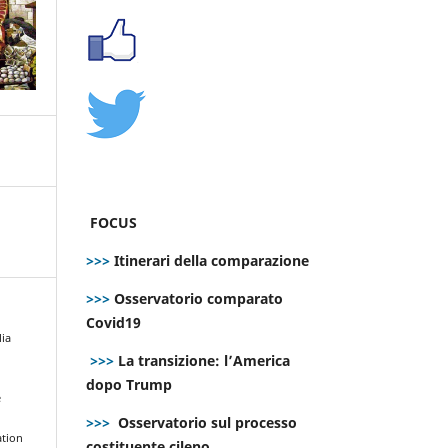
FOCUS
>>>
Itinerari della comparazione
>>>
Osservatorio comparato
Covid19
lia
>>>
La transizione: l’America
dopo Trump
e
>>>
Osservatorio sul processo
ation
costituente cileno