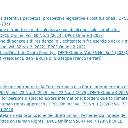
na detentiva perpetua: prospettive legislative e costituzionali
,
DPC
1-2021
ne e traiettorie di decolonizzazione di alcune isole caraibiche:
DPCE Online: Vol. 60 No. 3 (2023): DPCE Online 3-2023
ne di genere e di residenza in Liechtenstein fra esercizio dei diritt
ne: Vol. 52 No. 2 (2022): DPCE Online 2-2022
tice: Death to Death Penalty!
,
DPCE Online: Vol. 56 No. Sp 1 (2023)
f President Biden (a cura di Giuseppe Franco Ferrari)
nali: un confronto tra la Corte europea e la Corte interamericana d
2025): Vol. 72 No. 4 (2025): Vol. 72 No. 4 (2025): DPCE Online 4-2025
 for persons displaced across international borders due to climate
d human rights-approach
,
DPCE Online: Vol. 73 No. 1 (2026): Vol. 73
 1-2026
utela e nella promozione dei diritti umani: l’esperienza inglese del
mittee on Human Rights
,
DPCE Online: Vol. 41 No. 4 (2019): DPCE