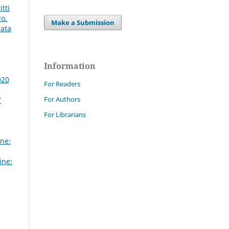
tti
No.
Make a Submission
rata
Information
020
For Readers
For Authors
7
For Librarians
ne:
ine: