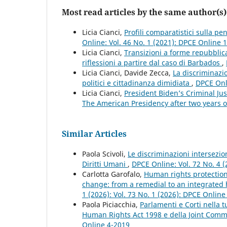
Most read articles by the same author(s)
Licia Cianci,
Profili comparatistici sulla pe
Online: Vol. 46 No. 1 (2021): DPCE Online 
Licia Cianci,
Transizioni a forme repubblica
riflessioni a partire dal caso di Barbados
,
Licia Cianci, Davide Zecca,
La discriminazio
politici e cittadinanza dimidiata
,
DPCE Onli
Licia Cianci,
President Biden’s Criminal Jus
The American Presidency after two years o
Similar Articles
Paola Scivoli,
Le discriminazioni intersezio
Diritti Umani
,
DPCE Online: Vol. 72 No. 4 (
Carlotta Garofalo,
Human rights protection
change: from a remedial to an integrate
1 (2026): Vol. 73 No. 1 (2026): DPCE Online
Paola Piciacchia,
Parlamenti e Corti nella t
Human Rights Act 1998 e della Joint Com
Online 4-2019