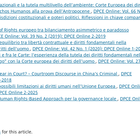
azionali e la tutela multilivello dell’ambiente: Corte Europea dei diri
echos Humanos alla prova dell’Antropocene
,
DPCE Online: Vol. 66 
dizioni costituzionali e poteri politici. Riflessioni in chiave compa
l of Rights europeo tra bilanciamento asimmetrico e paradosso
E Online: Vol. 39 No. 2 (2019): DPCE Online 2-2019
equilibrio tra libertà contrattuale e diritti fondamentali nella
ritti dell’uomo
,
DPCE Online: Vol. 42 No. 1 (2020): DPCE Online 1-2
i e fra le Carte: l’esperienza della tutela dei diritti fondamentali nel
ogo” con la Corte europea dei diritti dell’uomo
,
DPCE Online: Vol. 2
ar in Court? – Courtroom Discourse in China’s Criminal
,
DPCE
1-2018
ossibili limitazioni ai diritti umani nell’Unione Europea
,
DPCE Onli
 DPCE Online 2-2025
 Human Rights-Based Approach per la governance locale
,
DPCE Onl
h
for this article.