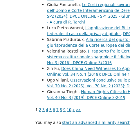
Giulia Fontanella,
Le Corti regionali sovran
dell’Uomo e Corte Interamericana de Der
SP2 (2024): DPCE ONLINE - SP1 2025 - Giuris
- A cura di R. Tarchi
Luca Pietro Vanoni,
L’applicazione del Bil
federale: il caso della privacy digitale
,
DPC
Sabrina Praduroux,
Alla ricerca del giusto 
giurisprudenza della Corte europea dei di
Valentina Rostellato,
Il rapporto fra le Cort
sistema costituzionale spagnolo e il “dial
No. 3 (2016): DPCE Online 3/2016
Xin Fu,
Does China Need Witnesses to Appe
Online: Vol. 34 No. 1 (2018): DPCE Online 
Ugo Villani,
Osservazioni conclusive sulle p
Vol. 70 No. 2 (2025): Vol. 70 No. 2 (2025):
Giovanna Tieghi,
Human Rights Cities: lo
Vol. 40 No. 3 (2019): DPCE Online 3-2019
1
2
3
4
5
6
7
8
9
10
>
>>
You may also
start an advanced similarity searc