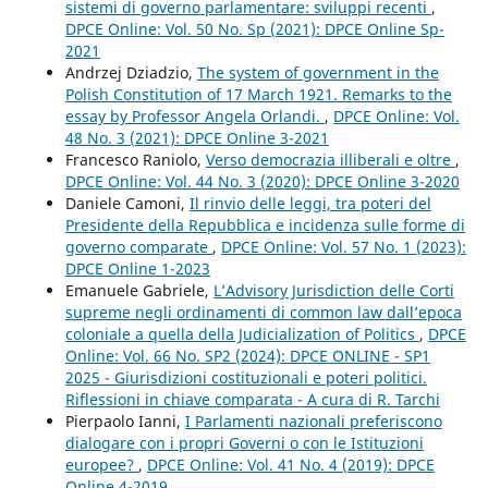
sistemi di governo parlamentare: sviluppi recenti
,
DPCE Online: Vol. 50 No. Sp (2021): DPCE Online Sp-
2021
Andrzej Dziadzio,
The system of government in the
Polish Constitution of 17 March 1921. Remarks to the
essay by Professor Angela Orlandi.
,
DPCE Online: Vol.
48 No. 3 (2021): DPCE Online 3-2021
Francesco Raniolo,
Verso democrazia illiberali e oltre
,
DPCE Online: Vol. 44 No. 3 (2020): DPCE Online 3-2020
Daniele Camoni,
Il rinvio delle leggi, tra poteri del
Presidente della Repubblica e incidenza sulle forme di
governo comparate
,
DPCE Online: Vol. 57 No. 1 (2023):
DPCE Online 1-2023
Emanuele Gabriele,
L’Advisory Jurisdiction delle Corti
supreme negli ordinamenti di common law dall’epoca
coloniale a quella della Judicialization of Politics
,
DPCE
Online: Vol. 66 No. SP2 (2024): DPCE ONLINE - SP1
2025 - Giurisdizioni costituzionali e poteri politici.
Riflessioni in chiave comparata - A cura di R. Tarchi
Pierpaolo Ianni,
I Parlamenti nazionali preferiscono
dialogare con i propri Governi o con le Istituzioni
europee?
,
DPCE Online: Vol. 41 No. 4 (2019): DPCE
Online 4-2019