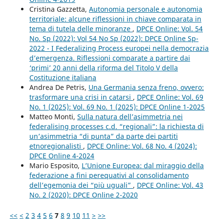
Cristina Gazzetta,
Autonomia personale e autonomia
territoriale: alcune riflessioni in chiave comparata in
tema di tutela delle minoranze
,
DPCE Online: Vol. 54
No. Sp (2022): Vol 54 No Sp (2022): DPCE Online Sp-
2022 - I Federalizing Process europei nella democrazia
d’emergenza. Riflessioni comparate a partire dai
‘primi’ 20 anni della riforma del Titolo V della
Costituzione italiana
Andrea De Petris,
Una Germania senza freno, ovvero:
trasformare una crisi in catarsi
,
DPCE Online: Vol. 69
No. 1 (2025): Vol. 69 No. 1 (2025): DPCE Online 1-2025
Matteo Monti,
Sulla natura dell’asimmetria nei
federalising processes c.d. “regionali”: la richiesta di
un’asimmetria “di punta” da parte dei partiti
etnoregionalisti
,
DPCE Online: Vol. 68 No. 4 (2024):
DPCE Online 4-2024
Mario Esposito,
L’Unione Europea: dal miraggio della
federazione a fini perequativi al consolidamento
dell’egemonia dei “più uguali”
,
DPCE Online: Vol. 43
No. 2 (2020): DPCE Online 2-2020
<<
<
2
3
4
5
6
7
8
9
10
11
>
>>