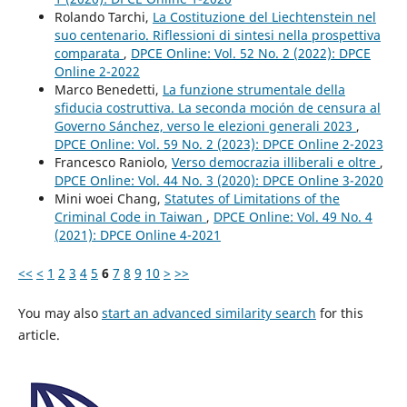
Rolando Tarchi,
La Costituzione del Liechtenstein nel
suo centenario. Riflessioni di sintesi nella prospettiva
comparata
,
DPCE Online: Vol. 52 No. 2 (2022): DPCE
Online 2-2022
Marco Benedetti,
La funzione strumentale della
sfiducia costruttiva. La seconda moción de censura al
Governo Sánchez, verso le elezioni generali 2023
,
DPCE Online: Vol. 59 No. 2 (2023): DPCE Online 2-2023
Francesco Raniolo,
Verso democrazia illiberali e oltre
,
DPCE Online: Vol. 44 No. 3 (2020): DPCE Online 3-2020
Mini woei Chang,
Statutes of Limitations of the
Criminal Code in Taiwan
,
DPCE Online: Vol. 49 No. 4
(2021): DPCE Online 4-2021
<<
<
1
2
3
4
5
6
7
8
9
10
>
>>
You may also
start an advanced similarity search
for this
article.