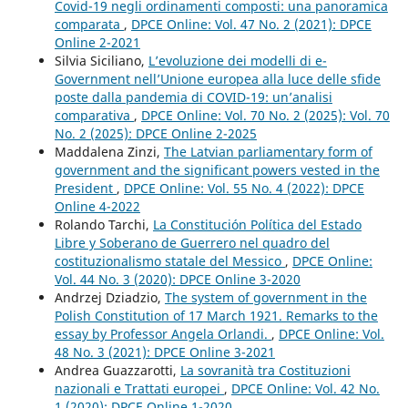
Covid-19 negli ordinamenti composti: una panoramica
comparata
,
DPCE Online: Vol. 47 No. 2 (2021): DPCE
Online 2-2021
Silvia Siciliano,
L’evoluzione dei modelli di e-
Government nell’Unione europea alla luce delle sfide
poste dalla pandemia di COVID-19: un’analisi
comparativa
,
DPCE Online: Vol. 70 No. 2 (2025): Vol. 70
No. 2 (2025): DPCE Online 2-2025
Maddalena Zinzi,
The Latvian parliamentary form of
government and the significant powers vested in the
President
,
DPCE Online: Vol. 55 No. 4 (2022): DPCE
Online 4-2022
Rolando Tarchi,
La Constitución Política del Estado
Libre y Soberano de Guerrero nel quadro del
costituzionalismo statale del Messico
,
DPCE Online:
Vol. 44 No. 3 (2020): DPCE Online 3-2020
Andrzej Dziadzio,
The system of government in the
Polish Constitution of 17 March 1921. Remarks to the
essay by Professor Angela Orlandi.
,
DPCE Online: Vol.
48 No. 3 (2021): DPCE Online 3-2021
Andrea Guazzarotti,
La sovranità tra Costituzioni
nazionali e Trattati europei
,
DPCE Online: Vol. 42 No.
1 (2020): DPCE Online 1-2020