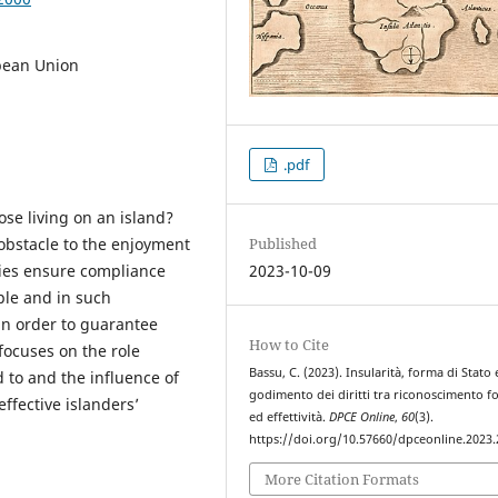
opean Union
.pdf
se living on an island?
 obstacle to the enjoyment
Published
cies ensure compliance
2023-10-09
ple and in such
in order to guarantee
How to Cite
focuses on the role
Bassu, C. (2023). Insularità, forma di Stato 
d to and the influence of
godimento dei diritti tra riconoscimento f
ffective islanders’
ed effettività.
DPCE Online
,
60
(3).
https://doi.org/10.57660/dpceonline.2023
More Citation Formats