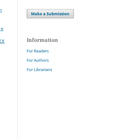
n
Make a Submission
 e
Information
CE
For Readers
For Authors
For Librarians