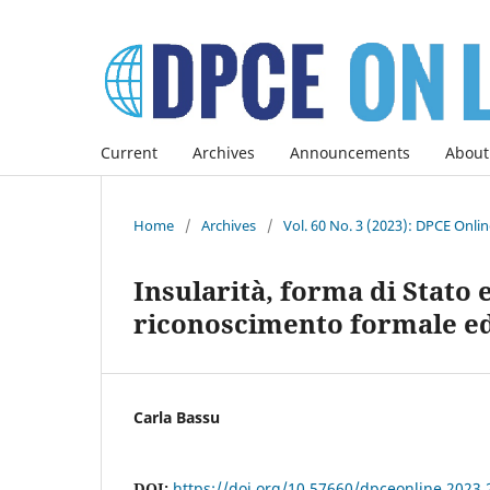
Current
Archives
Announcements
About
Home
/
Archives
/
Vol. 60 No. 3 (2023): DPCE Onli
Insularità, forma di Stato 
riconoscimento formale ed 
Carla Bassu
DOI:
https://doi.org/10.57660/dpceonline.2023.