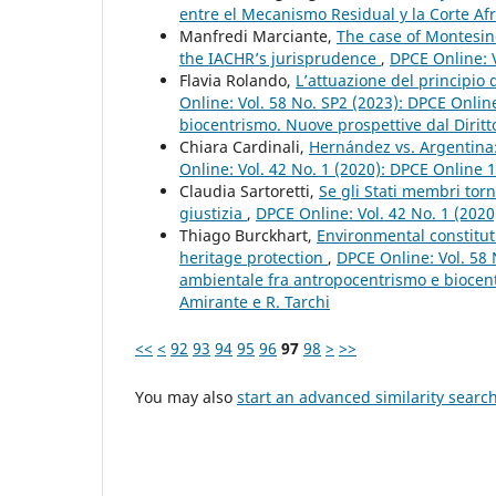
entre el Mecanismo Residual y la Corte Af
Manfredi Marciante,
The case of Montesino
the IACHR’s jurisprudence
,
DPCE Online: V
Flavia Rolando,
L’attuazione del principio
Online: Vol. 58 No. SP2 (2023): DPCE Onlin
biocentrismo. Nuove prospettive dal Diritt
Chiara Cardinali,
Hernández vs. Argentina:
Online: Vol. 42 No. 1 (2020): DPCE Online 
Claudia Sartoretti,
Se gli Stati membri torn
giustizia
,
DPCE Online: Vol. 42 No. 1 (202
Thiago Burckhart,
Environmental constitut
heritage protection
,
DPCE Online: Vol. 58 
ambientale fra antropocentrismo e biocent
Amirante e R. Tarchi
<<
<
92
93
94
95
96
97
98
>
>>
You may also
start an advanced similarity searc