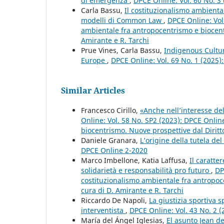
di emergenza
,
DPCE Online: Vol. 60 No. 3
Carla Bassu,
Il costituzionalismo ambiental
modelli di Common Law
,
DPCE Online: Vol.
ambientale fra antropocentrismo e biocent
Amirante e R. Tarchi
Prue Vines, Carla Bassu,
Indigenous Cultur
Europe
,
DPCE Online: Vol. 69 No. 1 (2025)
Similar Articles
Francesco Cirillo,
«Anche nell’interesse de
Online: Vol. 58 No. SP2 (2023): DPCE Onlin
biocentrismo. Nuove prospettive dal Diritt
Daniele Granara,
L’origine della tutela de
DPCE Online 2-2020
Marco Imbellone, Katia Laffusa,
Il caratte
solidarietà e responsabilità pro futuro
,
DP
costituzionalismo ambientale fra antropoc
cura di D. Amirante e R. Tarchi
Riccardo De Napoli,
La giustizia sportiva s
interventista
,
DPCE Online: Vol. 43 No. 2 
María del Ángel Iglesias,
El asunto Jean d