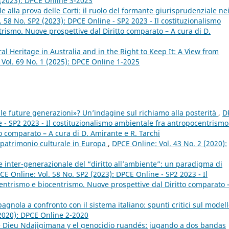
 (2023): DPCE Online 3-2023
e alla prova delle Corti: il ruolo del formante giurisprudenziale ne
 58 No. SP2 (2023): DPCE Online - SP2 2023 - Il costituzionalismo
rismo. Nuove prospettive dal Diritto comparato – A cura di D.
al Heritage in Australia and in the Right to Keep It: A View from
: Vol. 69 No. 1 (2025): DPCE Online 1-2025
lle future generazioni»? Un’indagine sul richiamo alla posterità
,
D
e - SP2 2023 - Il costituzionalismo ambientale fra antropocentrismo
o comparato – A cura di D. Amirante e R. Tarchi
l patrimonio culturale in Europa
,
DPCE Online: Vol. 43 No. 2 (2020):
re inter-generazionale del “diritto all’ambiente”: un paradigma di
CE Online: Vol. 58 No. SP2 (2023): DPCE Online - SP2 2023 - Il
entrismo e biocentrismo. Nuove prospettive dal Diritto comparato 
pagnola a confronto con il sistema italiano: spunti critici sul model
(2020): DPCE Online 2-2020
e Dieu Ndajigimana y el genocidio ruandés: jugando a dos bandas