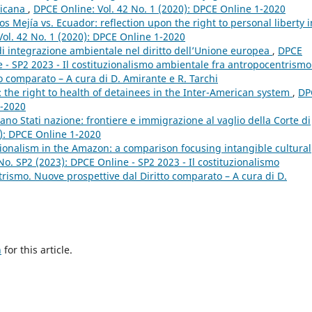
ricana
,
DPCE Online: Vol. 42 No. 1 (2020): DPCE Online 1-2020
s Mejía vs. Ecuador: reflection upon the right to personal liberty i
ol. 42 No. 1 (2020): DPCE Online 1-2020
 di integrazione ambientale nel diritto dell’Unione europea
,
DPCE
e - SP2 2023 - Il costituzionalismo ambientale fra antropocentrismo
o comparato – A cura di D. Amirante e R. Tarchi
 the right to health of detainees in the Inter-American system
,
DP
1-2020
ano Stati nazione: frontiere e immigrazione al vaglio della Corte di
0): DPCE Online 1-2020
ionalism in the Amazon: a comparison focusing intangible cultural
No. SP2 (2023): DPCE Online - SP2 2023 - Il costituzionalismo
rismo. Nuove prospettive dal Diritto comparato – A cura di D.
h
for this article.