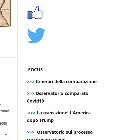
FOCUS
>>>
Itinerari della comparazione
>>>
Osservatorio comparato
Covid19
e
ormale
>>>
La transizione: l’America
dopo Trump
.2000
>>>
Osservatorio sul processo
costituente cileno