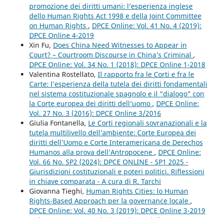
promozione dei diritti umani: l’esperienza inglese
dello Human Rights Act 1998 e della Joint Committee
on Human Rights
,
DPCE Online: Vol. 41 No. 4 (2019):
DPCE Online 4-2019
Xin Fu,
Does China Need Witnesses to Appear in
Court? – Courtroom Discourse in China’s Criminal
,
DPCE Online: Vol. 34 No. 1 (2018): DPCE Online 1-2018
Valentina Rostellato,
Il rapporto fra le Corti e fra le
Carte: l’esperienza della tutela dei diritti fondamentali
nel sistema costituzionale spagnolo e il “dialogo” con
la Corte europea dei diritti dell’uomo
,
DPCE Online:
Vol. 27 No. 3 (2016): DPCE Online 3/2016
Giulia Fontanella,
Le Corti regionali sovranazionali e la
tutela multilivello dell’ambiente: Corte Europea dei
diritti dell’Uomo e Corte Interamericana de Derechos
Humanos alla prova dell’Antropocene
,
DPCE Online:
Vol. 66 No. SP2 (2024): DPCE ONLINE - SP1 2025 -
Giurisdizioni costituzionali e poteri politici. Riflessioni
in chiave comparata - A cura di R. Tarchi
Giovanna Tieghi,
Human Rights Cities: lo Human
Rights-Based Approach per la governance locale
,
DPCE Online: Vol. 40 No. 3 (2019): DPCE Online 3-2019