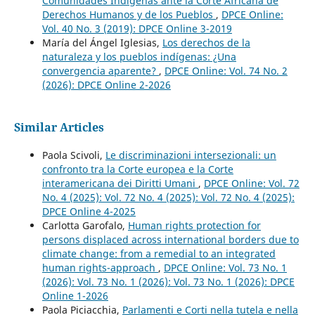
Comunidades Indígenas ante la Corte Africana de
Derechos Humanos y de los Pueblos
,
DPCE Online:
Vol. 40 No. 3 (2019): DPCE Online 3-2019
María del Ángel Iglesias,
Los derechos de la
naturaleza y los pueblos indígenas: ¿Una
convergencia aparente?
,
DPCE Online: Vol. 74 No. 2
(2026): DPCE Online 2-2026
Similar Articles
Paola Scivoli,
Le discriminazioni intersezionali: un
confronto tra la Corte europea e la Corte
interamericana dei Diritti Umani
,
DPCE Online: Vol. 72
No. 4 (2025): Vol. 72 No. 4 (2025): Vol. 72 No. 4 (2025):
DPCE Online 4-2025
Carlotta Garofalo,
Human rights protection for
persons displaced across international borders due to
climate change: from a remedial to an integrated
human rights-approach
,
DPCE Online: Vol. 73 No. 1
(2026): Vol. 73 No. 1 (2026): Vol. 73 No. 1 (2026): DPCE
Online 1-2026
Paola Piciacchia,
Parlamenti e Corti nella tutela e nella