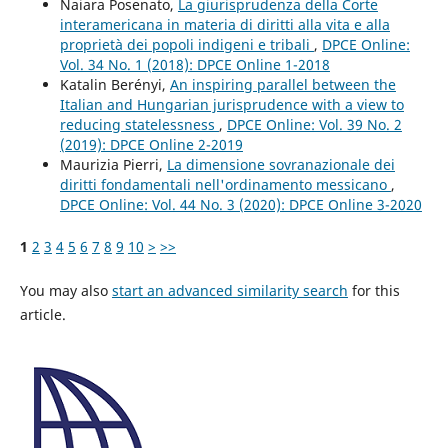
Naiara Posenato,
La giurisprudenza della Corte
interamericana in materia di diritti alla vita e alla
proprietà dei popoli indigeni e tribali
,
DPCE Online:
Vol. 34 No. 1 (2018): DPCE Online 1-2018
Katalin Berényi,
An inspiring parallel between the
Italian and Hungarian jurisprudence with a view to
reducing statelessness
,
DPCE Online: Vol. 39 No. 2
(2019): DPCE Online 2-2019
Maurizia Pierri,
La dimensione sovranazionale dei
diritti fondamentali nell'ordinamento messicano
,
DPCE Online: Vol. 44 No. 3 (2020): DPCE Online 3-2020
1
2
3
4
5
6
7
8
9
10
>
>>
You may also
start an advanced similarity search
for this
article.