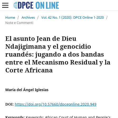
Home
/
Archives
/
Vol. 42 No. 1 (2020): DPCE Online 1-2020
/
Note e Commenti
El asunto Jean de Dieu
Ndajigimana y el genocidio
ruandés: jugando a dos bandas
entre el Mecanismo Residual y la
Corte Africana
María del Ángel Iglesias
DOI:
https://doi.org/10.57660/dpceonline.2020.949
Keywords:
Keywords: African Court of Human and People’s