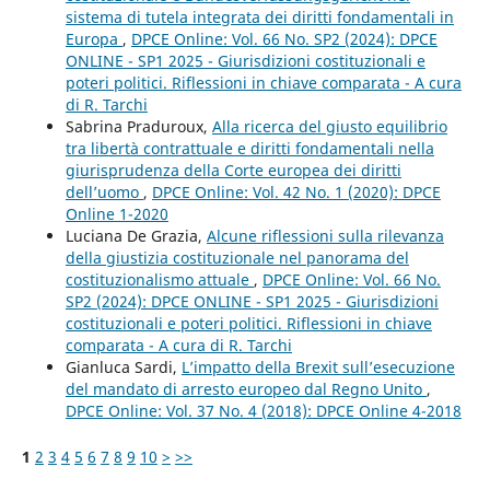
sistema di tutela integrata dei diritti fondamentali in
Europa
,
DPCE Online: Vol. 66 No. SP2 (2024): DPCE
ONLINE - SP1 2025 - Giurisdizioni costituzionali e
poteri politici. Riflessioni in chiave comparata - A cura
di R. Tarchi
Sabrina Praduroux,
Alla ricerca del giusto equilibrio
tra libertà contrattuale e diritti fondamentali nella
giurisprudenza della Corte europea dei diritti
dell’uomo
,
DPCE Online: Vol. 42 No. 1 (2020): DPCE
Online 1-2020
Luciana De Grazia,
Alcune riflessioni sulla rilevanza
della giustizia costituzionale nel panorama del
costituzionalismo attuale
,
DPCE Online: Vol. 66 No.
SP2 (2024): DPCE ONLINE - SP1 2025 - Giurisdizioni
costituzionali e poteri politici. Riflessioni in chiave
comparata - A cura di R. Tarchi
Gianluca Sardi,
L’impatto della Brexit sull’esecuzione
del mandato di arresto europeo dal Regno Unito
,
DPCE Online: Vol. 37 No. 4 (2018): DPCE Online 4-2018
1
2
3
4
5
6
7
8
9
10
>
>>