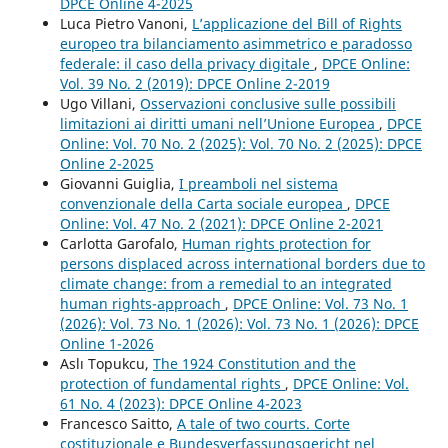
DPCE Online 4-2025
Luca Pietro Vanoni,
L’applicazione del Bill of Rights
europeo tra bilanciamento asimmetrico e paradosso
federale: il caso della privacy digitale
,
DPCE Online:
Vol. 39 No. 2 (2019): DPCE Online 2-2019
Ugo Villani,
Osservazioni conclusive sulle possibili
limitazioni ai diritti umani nell’Unione Europea
,
DPCE
Online: Vol. 70 No. 2 (2025): Vol. 70 No. 2 (2025): DPCE
Online 2-2025
Giovanni Guiglia,
I preamboli nel sistema
convenzionale della Carta sociale europea
,
DPCE
Online: Vol. 47 No. 2 (2021): DPCE Online 2-2021
Carlotta Garofalo,
Human rights protection for
persons displaced across international borders due to
climate change: from a remedial to an integrated
human rights-approach
,
DPCE Online: Vol. 73 No. 1
(2026): Vol. 73 No. 1 (2026): Vol. 73 No. 1 (2026): DPCE
Online 1-2026
Aslı Topukcu,
The 1924 Constitution and the
protection of fundamental rights
,
DPCE Online: Vol.
61 No. 4 (2023): DPCE Online 4-2023
Francesco Saitto,
A tale of two courts. Corte
costituzionale e Bundesverfassungsgericht nel