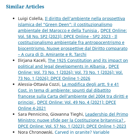
Similar Articles
Luigi Colella,
Il diritto dell’ambiente nella prospettiva
islamica del “Green Deen”: il costituzionalismo
ambientale del Marocco e della Tunisia
,
DPCE Online:
Vol. 58 No. SP2 (2023): DPCE Online - SP2 2023 - Il
costituzionalismo ambientale fra antropocentrismo e
biocentrismo. Nuove prospettive dal Diritto comparato
– A cura di D. Amirante e R. Tarchi
Ilirjana Kaceli,
The 1925 Constitution and its impact on
political and legal developments in Albania
,
DPCE
Online: Vol. 73 No. 1 (2026): Vol. 73 No. 1 (2026): Vol.
73 No. 1 (2026): DPCE Online 1-2026
Alessia-Ottavia Cozzi,
La modifica degli artt. 9 e 41
Cost. in tema di ambiente: spunti dal dibattito
francese sulla Carta dell’ambiente del 2004 tra diritti e
principi
,
DPCE Online: Vol. 49 No. 4 (2021): DPCE
Online 4-2021
Sara Pennicino, Giovanna Tieghi,
Leadership del Primo
Ministro: nuove sfide per la Costituzione britannica?
,
DPCE Online: Vol. 57 No. 1 (2023): DPCE Online 1-2023
Nora Chronowski,
Carved in granite? Variable