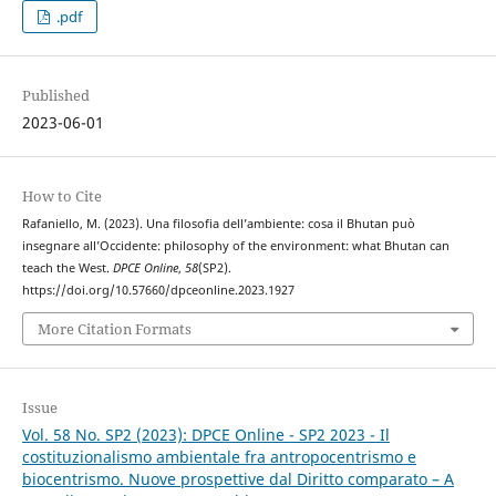
.pdf
Published
2023-06-01
How to Cite
Rafaniello, M. (2023). Una filosofia dell’ambiente: cosa il Bhutan può
insegnare all’Occidente: philosophy of the environment: what Bhutan can
teach the West.
DPCE Online
,
58
(SP2).
https://doi.org/10.57660/dpceonline.2023.1927
More Citation Formats
Issue
Vol. 58 No. SP2 (2023): DPCE Online - SP2 2023 - Il
costituzionalismo ambientale fra antropocentrismo e
biocentrismo. Nuove prospettive dal Diritto comparato – A