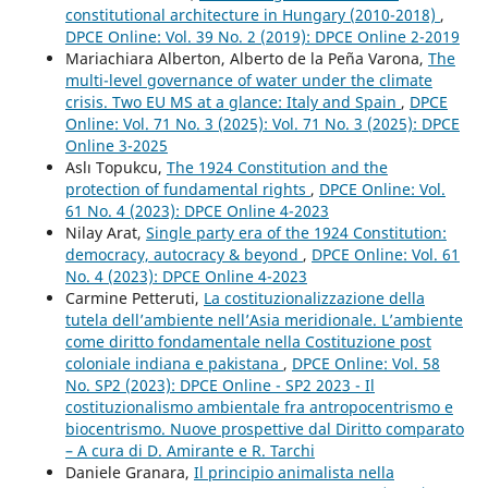
constitutional architecture in Hungary (2010-2018)
,
DPCE Online: Vol. 39 No. 2 (2019): DPCE Online 2-2019
Mariachiara Alberton, Alberto de la Peña Varona,
The
multi-level governance of water under the climate
crisis. Two EU MS at a glance: Italy and Spain
,
DPCE
Online: Vol. 71 No. 3 (2025): Vol. 71 No. 3 (2025): DPCE
Online 3-2025
Aslı Topukcu,
The 1924 Constitution and the
protection of fundamental rights
,
DPCE Online: Vol.
61 No. 4 (2023): DPCE Online 4-2023
Nilay Arat,
Single party era of the 1924 Constitution:
democracy, autocracy & beyond
,
DPCE Online: Vol. 61
No. 4 (2023): DPCE Online 4-2023
Carmine Petteruti,
La costituzionalizzazione della
tutela dell’ambiente nell’Asia meridionale. L’ambiente
come diritto fondamentale nella Costituzione post
coloniale indiana e pakistana
,
DPCE Online: Vol. 58
No. SP2 (2023): DPCE Online - SP2 2023 - Il
costituzionalismo ambientale fra antropocentrismo e
biocentrismo. Nuove prospettive dal Diritto comparato
– A cura di D. Amirante e R. Tarchi
Daniele Granara,
Il principio animalista nella