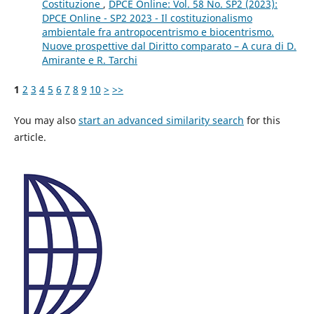
Costituzione
,
DPCE Online: Vol. 58 No. SP2 (2023):
DPCE Online - SP2 2023 - Il costituzionalismo
ambientale fra antropocentrismo e biocentrismo.
Nuove prospettive dal Diritto comparato – A cura di D.
Amirante e R. Tarchi
1
2
3
4
5
6
7
8
9
10
>
>>
You may also
start an advanced similarity search
for this
article.