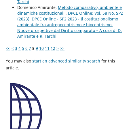
Tarchi
Domenico Amirante,
Metodo comparativo, ambiente e
dinamiche costituzionali
,
DPCE Online: Vol. 58 No. SP2
(2023): DPCE Online - SP2 2023 - Il costituzionalismo
ambientale fra antropocentrismo e biocentrismo.
Nuove prospettive dal Diritto comparato – A cura di D.
Amirante e R. Tarchi
<<
<
3
4
5
6
7
8
9
10
11
12
>
>>
You may also
start an advanced similarity search
for this
article.