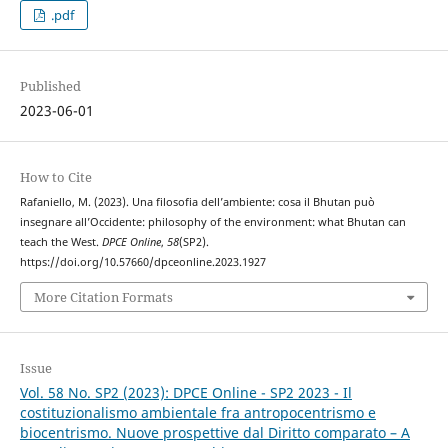
.pdf
Published
2023-06-01
How to Cite
Rafaniello, M. (2023). Una filosofia dell’ambiente: cosa il Bhutan può
insegnare all’Occidente: philosophy of the environment: what Bhutan can
teach the West.
DPCE Online
,
58
(SP2).
https://doi.org/10.57660/dpceonline.2023.1927
More Citation Formats
Issue
Vol. 58 No. SP2 (2023): DPCE Online - SP2 2023 - Il
costituzionalismo ambientale fra antropocentrismo e
biocentrismo. Nuove prospettive dal Diritto comparato – A