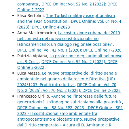
comparata
,
DPCE Online: Vol. 52 No. 2 (2022): DPCE
Online 2-2022
Elisa Bertolini,
The Turkish military exceptionalism
and the 1924 Constitution
,
DPCE Online: Vol. 61 No. 4
(2023): DPCE Online 4-2023
Anna Mastromarino,
La costituzione cubana del 2019
nel contesto del nuevo constitucionalismo
latinoamericano: un dialogo regionale possibile?
,
DPCE Online: Vol. 42 No. 1 (2020): DPCE Online 1-2020
Patrizia Vipiana,
La protezione degli animali nel nuovo
art. 9 Cost.
,
DPCE Online: Vol. 52 No. 2 (2022): DPCE
Online 2-2022
Luca Mazza,
Le nuove prospettive del diritto penale
ambientale nel quadro della recente Direttiva (UE)
2024/1203. Profili introduttivi
,
DPCE Online: Vol. 70
No. 2 (2025): Vol. 70 No. 2 (2025): DPCE Online 2-2025
Francesco Cirillo,
«Anche nell’interesse delle future
generazioni»? Un’indagine sul richiamo alla posterità
,
DPCE Online: Vol. 58 No. SP2 (2023): DPCE Online - SP2
2023 - Il costituzionalismo ambientale fra
antropocentrismo e biocentrismo. Nuove prospettive
dal Diritto comparato – A cura di D. Amirante e R.