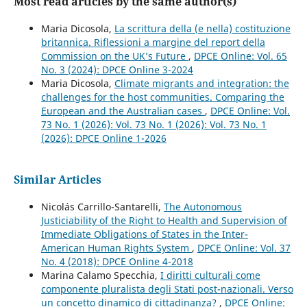
Most read articles by the same author(s)
Maria Dicosola,
La scrittura della (e nella) costituzione
britannica. Riflessioni a margine del report della
Commission on the UK’s Future
,
DPCE Online: Vol. 65
No. 3 (2024): DPCE Online 3-2024
Maria Dicosola,
Climate migrants and integration: the
challenges for the host communities. Comparing the
European and the Australian cases
,
DPCE Online: Vol.
73 No. 1 (2026): Vol. 73 No. 1 (2026): Vol. 73 No. 1
(2026): DPCE Online 1-2026
Similar Articles
Nicolás Carrillo-Santarelli,
The Autonomous
Justiciability of the Right to Health and Supervision of
Immediate Obligations of States in the Inter-
American Human Rights System
,
DPCE Online: Vol. 37
No. 4 (2018): DPCE Online 4-2018
Marina Calamo Specchia,
I diritti culturali come
componente pluralista degli Stati post-nazionali. Verso
un concetto dinamico di cittadinanza?
,
DPCE Online: