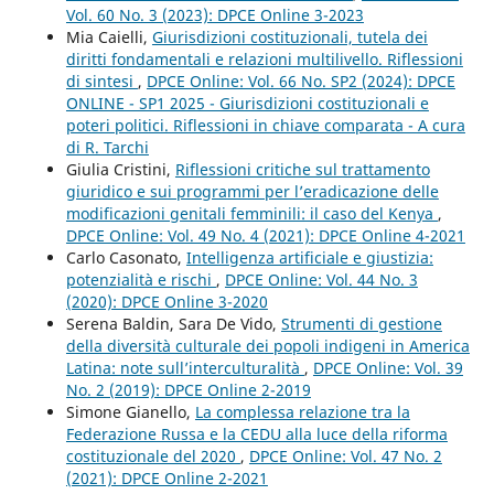
Vol. 60 No. 3 (2023): DPCE Online 3-2023
Mia Caielli,
Giurisdizioni costituzionali, tutela dei
diritti fondamentali e relazioni multilivello. Riflessioni
di sintesi
,
DPCE Online: Vol. 66 No. SP2 (2024): DPCE
ONLINE - SP1 2025 - Giurisdizioni costituzionali e
poteri politici. Riflessioni in chiave comparata - A cura
di R. Tarchi
Giulia Cristini,
Riflessioni critiche sul trattamento
giuridico e sui programmi per l’eradicazione delle
modificazioni genitali femminili: il caso del Kenya
,
DPCE Online: Vol. 49 No. 4 (2021): DPCE Online 4-2021
Carlo Casonato,
Intelligenza artificiale e giustizia:
potenzialità e rischi
,
DPCE Online: Vol. 44 No. 3
(2020): DPCE Online 3-2020
Serena Baldin, Sara De Vido,
Strumenti di gestione
della diversità culturale dei popoli indigeni in America
Latina: note sull’interculturalità
,
DPCE Online: Vol. 39
No. 2 (2019): DPCE Online 2-2019
Simone Gianello,
La complessa relazione tra la
Federazione Russa e la CEDU alla luce della riforma
costituzionale del 2020
,
DPCE Online: Vol. 47 No. 2
(2021): DPCE Online 2-2021