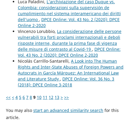
Luca Paladini,
L’archiviazione del caso Duque vs.
Colombia: considerazioni sulla supervisión de
cumplimiento nel sistema interamericano dei diritti
dell’uomo
,
DPCE Online: Vol. 43 No. 2 (2020): DPCE
Online 2-2020
Vincenzo Lorubbio,
La considerazione delle persone
vulnerabili tra forti proclami internazionali e deboli
risposte interne, durante la prima fase di vigenza
delle misure di contrasto al Covid-19
,
DPCE Online:
Vol. 43 No. 2 (2020): DPCE Online 2-2020
Nicolás Carrillo-Santarelli,
A Look into The Human
Rights and Inter-State Abuses of Foreign Powers and
Autocrats in García Márquez: An International Law
and Literature Study
,
DPCE Online: Vol. 36 No. 3
(2018): DPCE Online 3-2018
<<
<
4
5
6
7
8
9
10
11
12
13
>
>>
You may also
start an advanced similarity search
for this
article.